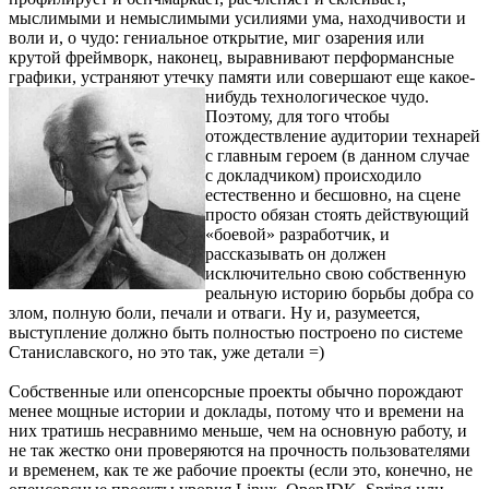
мыслимыми и немыслимыми усилиями ума, находчивости и
воли и, о чудо: гениальное открытие, миг озарения или
крутой фреймворк, наконец, выравнивают перформансные
графики, устраняют утечку памяти или совершают еще какое-
нибудь технологическое чудо.
Поэтому, для того чтобы
отождествление аудитории технарей
с главным героем (в данном случае
с докладчиком) происходило
естественно и бесшовно, на сцене
просто обязан стоять действующий
«боевой» разработчик, и
рассказывать он должен
исключительно свою собственную
реальную историю борьбы добра со
злом, полную боли, печали и отваги. Ну и, разумеется,
выступление должно быть полностью построено по системе
Станиславского, но это так, уже детали =)
Собственные или опенсорсные проекты обычно порождают
менее мощные истории и доклады, потому что и времени на
них тратишь несравнимо меньше, чем на основную работу, и
не так жестко они проверяются на прочность пользователями
и временем, как те же рабочие проекты (если это, конечно, не