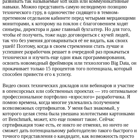
развивать так называемые soft skills или коммуникативные
навыки. Можно представить самую нелюдимую позицию
технического гуру, в одиночестве сидящего в темном-
претемном отдельном кабинете перед четырьмя мерцающими
мониторами, к которому на поклон с благоговением ходят
синьеры, директора и даже главный бухгалтер. Но для того,
чтобы её получить, тоже надо договориться с кучей людей,
так что без умения договариваться её не видать, как своих
ушей! Поэтому, когда в своем стремлении стать лучше и
успешнее разработчик решает в очередной раз прокачаться
технически и изучить еще один язык программирования,
освоить новомодный фреймворк или технологию Big Data, он
прокачивает только 15 процентов того потенциала, который
способен привести его к успеху.
Видео своих технических докладов или вебинаров и участие
в опенсорсных или собственных проектах — это оптимальное
профессиональное портфолио «взрослого» разработчика. Я
помню времена, когда многие увлекались получением
всевозможных сертификатов. У меня был знакомый, у
которого целая стена была увешана золотистыми картонками
от Benchmark, может, кто еще помнит такие. Сейчас
сертификация тоже есть, ее никто не отменял, но ничто не
сможет дать потенциальному работодателю такого быстрого и
точного представления о кандидате, как возможность просто