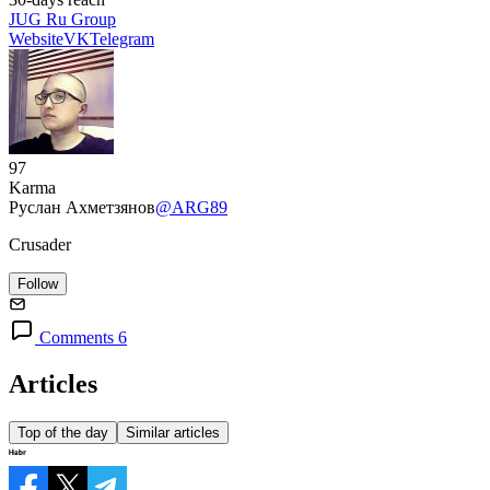
JUG Ru Group
Website
VK
Telegram
97
Karma
Руслан Ахметзянов
@ARG89
Crusader
Follow
Comments 6
Articles
Top of the day
Similar articles