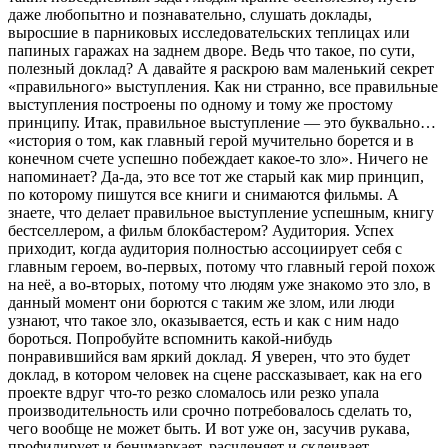
даже любопытно и познавательно, слушать доклады,
выросшие в парниковых исследовательских теплицах или
папиных гаражах на заднем дворе. Ведь что такое, по сути,
полезный доклад? А давайте я раскрою вам маленький секрет
«правильного» выступления. Как ни странно, все правильные
выступления построены по одному и тому же простому
принципу. Итак, правильное выступление — это буквально…
«история о том, как главный герой мучительно борется и в
конечном счете успешно побеждает какое-то зло». Ничего не
напоминает? Да-да, это все тот же старый как мир принцип,
по которому пишутся все книги и снимаются фильмы. А
знаете, что делает правильное выступление успешным, книгу
бестселлером, а фильм блокбастером? Аудитория. Успех
приходит, когда аудитория полностью ассоциирует себя с
главным героем, во-первых, потому что главный герой похож
на неё, а во-вторых, потому что людям уже знакомо это зло, в
данный момент они борются с таким же злом, или люди
узнают, что такое зло, оказывается, есть и как с ним надо
бороться. Попробуйте вспомнить какой-нибудь
понравившийся вам яркий доклад. Я уверен, что это будет
доклад, в котором человек на сцене рассказывает, как на его
проекте вдруг что-то резко сломалось или резко упала
производительность или срочно потребовалось сделать то,
чего вообще не может быть. И вот уже он, засучив рукава,
профилирует и бенчмаркает, расчленяет и склеивает,