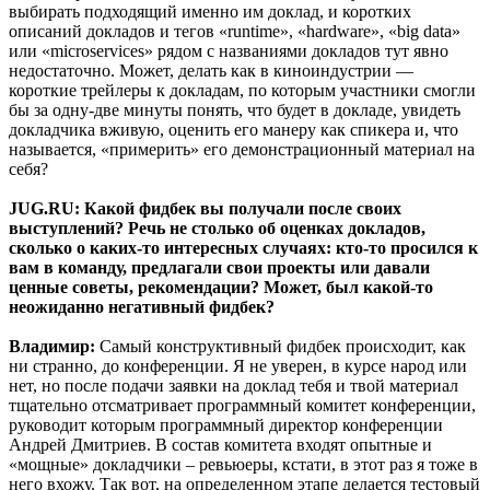
выбирать подходящий именно им доклад, и коротких
описаний докладов и тегов «runtime», «hardware», «big data»
или «microservices» рядом с названиями докладов тут явно
недостаточно. Может, делать как в киноиндустрии —
короткие трейлеры к докладам, по которым участники смогли
бы за одну-две минуты понять, что будет в докладе, увидеть
докладчика вживую, оценить его манеру как спикера и, что
называется, «примерить» его демонстрационный материал на
себя?
JUG.RU: Какой фидбек вы получали после своих
выступлений? Речь не столько об оценках докладов,
сколько о каких-то интересных случаях: кто-то просился к
вам в команду, предлагали свои проекты или давали
ценные советы, рекомендации? Может, был какой-то
неожиданно негативный фидбек?
Владимир:
Самый конструктивный фидбек происходит, как
ни странно, до конференции. Я не уверен, в курсе народ или
нет, но после подачи заявки на доклад тебя и твой материал
тщательно отсматривает программный комитет конференции,
руководит которым программный директор конференции
Андрей Дмитриев. В состав комитета входят опытные и
«мощные» докладчики – ревьюеры, кстати, в этот раз я тоже в
него вхожу. Так вот, на определенном этапе делается тестовый