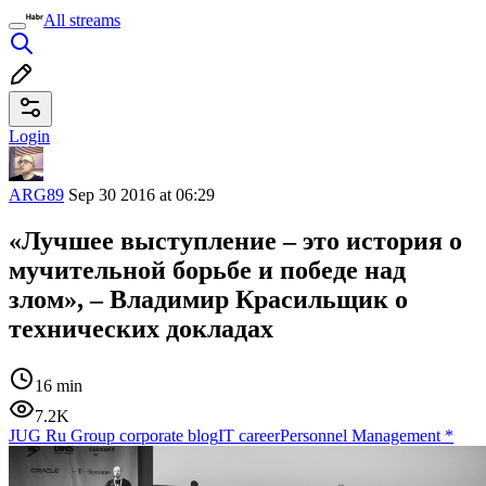
All streams
Login
ARG89
Sep 30 2016 at 06:29
«Лучшее выступление – это история о
мучительной борьбе и победе над
злом», – Владимир Красильщик о
технических докладах
16 min
7.2K
JUG Ru Group corporate blog
IT career
Personnel Management
*