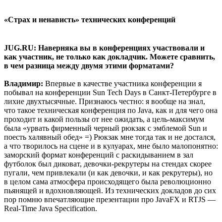
«Страх и ненависть» технических конференций
JUG.RU: Наверняка вы в конференциях участвовали и
как участник, не только как докладчик. Можете сравнить,
в чем разница между двумя этими форматами?
Владимир:
Впервые в качестве участника конференции я
побывал на конференции Sun Tech Days в Санкт-Петербурге в
лихие двухтысячные. Признаюсь честно: я вообще на знал,
что такое техническая конференция по Java, как и для чего она
проходит и какой пользы от нее ожидать, а цель-максимум
была «урвать фирменный черный рюкзак с эмблемой Sun и
поесть халявный обед» =) Рюкзак мне тогда так и не достался,
а что творилось на сцене и в кулуарах, мне было малопонятно:
заморский формат конференций с раскидыванием в зал
футболок был диковат, девочки-рекрутеры на стендах скорее
пугали, чем привлекали (и как девочки, и как рекрутеры), но
в целом сама атмосфера происходящего была революционно
пьянящей и вдохновляющей. Из технических докладов до сих
пор помню впечатляющие презентации про JavaFX и RTJS —
Real-Time Java Specification.