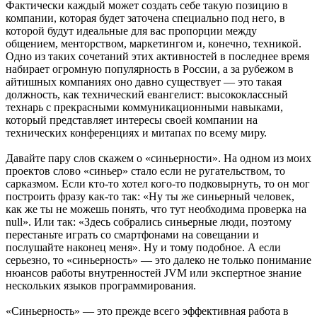
Фактически каждый может создать себе такую позицию в
компании, которая будет заточена специально под него, в
которой будут идеальные для вас пропорции между
общением, менторством, маркетингом и, конечно, техникой.
Одно из таких сочетаний этих активностей в последнее время
набирает огромную популярность в России, а за рубежом в
айтишных компаниях оно давно существует — это такая
должность, как технический евангелист: высококлассный
технарь с прекрасными коммуникационными навыками,
который представляет интересы своей компании на
технических конференциях и митапах по всему миру.
Давайте пару слов скажем о «синьерности». На одном из моих
проектов слово «синьер» стало если не ругательством, то
сарказмом. Если кто-то хотел кого-то подковырнуть, то он мог
построить фразу как-то так: «Ну ты же синьерный человек,
как же ты не можешь понять, что тут необходима проверка на
null». Или так: «Здесь собрались синьерные люди, поэтому
перестаньте играть со смартфонами на совещании и
послушайте наконец меня». Ну и тому подобное. А если
серьезно, то «синьерность» — это далеко не только понимание
нюансов работы внутренностей JVM или экспертное знание
нескольких языков программирования.
«Синьерность» — это прежде всего эффективная работа в