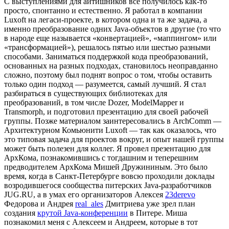
С выступлениями для айтишников все получилось как-то
просто, спонтанно и естественно. Я работал в компании
Luxoft на легаси-проекте, в котором одна и та же задача, а
именно преобразование одних Java-объектов в другие (то что
в народе еще называется «конвертацией», «маппингом» или
«трансформацией»), решалось пятью или шестью разными
способами. Заниматься поддержкой кода преобразований,
основанных на разных подходах, становилось неоправданно
сложно, поэтому был поднят вопрос о том, чтобы оставить
только один подход — разумеется, самый лучший. Я стал
разбираться в существующих библиотеках для
преобразований, в том числе Dozer, ModelMapper и
Transmorph, и подготовил презентацию для своей рабочей
группы. Позже материалом заинтересовались в ArchComm —
Архитектурном Комьюнити Luxoft — так как оказалось, что
это типовая задача для проектов вокруг, и опыт нашей группы
может быть полезен для коллег. Я провел презентацию для
АрхКома, познакомившись с тогдашним и теперешним
предводителем АрхКома Мишей Дружининым. Это было
время, когда в Санкт-Петербурге вовсю проходили доклады
возродившегося сообщества питерских Java-разработчиков
JUG.RU, а в умах его организаторов Алексея
23derevo
Федорова и Андрея
real_ales
Дмитриева уже зрел план
создания
крутой Java-конференции
в Питере. Миша
познакомил меня с Алексеем и Андреем, которые в тот