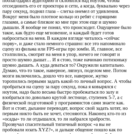
поблагодарил аудиторию и склонился над ноутом, чтобы
отсоединить его от проектора и сети, а когда, буквально через
пару секунд, поднял глаза – слегка онемел от удивления.
Вокруг меня было плотное кольцо из ребят с горящими
глазами, а самые близкие ко мне при этом еще и шумно
дышали. Я вообще не понял, что происходит. Ощущение было
такое, как будто еще мгновение, и каждый будет готов
наброситься на меня. В каждом взгляде читалось «сейчас
порву», и даже стало немного страшно: все это напоминало
сцену из фильма или FPS-игры про зомби. И, главное, все
столпились, смотрят на меня в упор, ничего не говорят и
просто шумно дышат… И я стою, тоже начинаю потихоньку
шумно дышать. А куда деваться то? Окружили капитально.
Думаю, что-то такое, наверное, ляпнул, поделом мне. Потом
мозги включились, дошло что все, наверное, жутко
торопились первыми задать какой-то личный вопрос. А чтобы
пробраться на сцену за пару секунд, пока я ковырялся с
ноутом, надо было весьма быстро пробежаться по залу и
взобраться по довольно крутой лестнице, ступенек 5-7, а с
физической подготовкой у программистов сами знаете как.
Вот и стоят, дыхание переводят, вопрос свой задать хотят, но
первым никто быть не хочет, стесняются. Наконец кто-то из
«осады» то ли отдышался, то ли набрался храбрости.
Прозвучал спасительный типичный вопрос «а вы не
пробовали юзать XYZ?», и дальше общение пошло как по