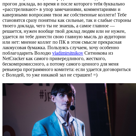
прогон доклада, во время и после которого тебя буквально
«расстреливают» в упор замечаниями, комментариями и
каверзными вопросами твои же собственные коллеги! Тебе
становятся сразу понятны как сильные, так и слабые стороны
твоего доклада, чего ты не знаешь, а самое главное —
решается, нужен вообще твой доклад людям или не нужен,
удается ли тебе донести свою главную мысль до аудитории
или нет: мнение коллег по ПК в этом смысле прекрасная
лакмусовая бумажка. Пользуясь случаем, хочу особенно
поблагодарить Володю
vladimirsitnikov
Ситникова из
NetCracker как самого привередливого, жесткого,
бескомпромиссного, а потому самого ценного для меня
ревьюера программного комитета: если удается договориться
с Володей, то уже никакой зал не страшен! =)