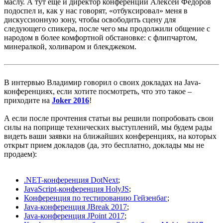
маслу. А тут еще и директор конференции Алексей Федоров
подоспел и, как у нас говорят, «отбуксировал» меня в
дискуссионную зону, чтобы освободить сцену для
следующего спикера, после чего мы продолжили общение с
народом в более комфортной обстановке: с флипчартом,
минералкой, холиваром и блекджеком.
В интервью Владимир говорил о своих докладах на Java-
конференциях, если хотите посмотреть, что это такое –
приходите на
Joker 2016
!
А если после прочтения статьи вы решили попробовать свои
силы на поприще технических выступлений, мы будем рады
видеть ваши заявки на ближайших конференциях, на которых
открыт прием докладов (да, это бесплатно, доклады мы не
продаем):
.NET-конференция DotNext
;
JavaScript-конференция HolyJS
;
Конференция по тестированию Гейзенбаг
;
Java-конференция JBreak 2017
;
Java-конференция JPoint 2017
;