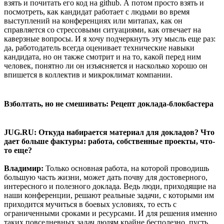
взять и почитать его код на github. А потом просто взять и
посмотреть, как кандидат работает с людьми во время
выступлений на конференциях или митапах, как он
справляется со стрессовыми ситуациями, как отвечает на
каверзные вопросы. И я хочу подчеркнуть эту мысль еще раз:
да, работодатель всегда оценивает технические навыки
кандидата, но он также смотрит и на то, какой перед ним
человек, понятно ли он изъясняется и насколько хорошо он
впишется в коллектив и микроклимат компании.
Взболтать, но не смешивать: Рецепт доклада-блокбастера
JUG.RU: Откуда набирается материал для докладов? Что
дает больше фактуры: работа, собственные проекты, что-
то еще?
Владимир:
Только основная работа, на которой проводишь
большую часть жизни, может дать почву для достоверного,
интересного и полезного доклада. Ведь люди, приходящие на
наши конференции, решают реальные задачи, с которыми им
приходится мучиться в боевых условиях, то есть с
ограниченными сроками и ресурсами. И для решения именно
таких повседневных задач людям крайне бесполезно, пусть