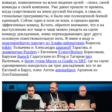
команде, помноженное на ясное видение целей – своих, своей
команды и своей компании. Уже давно прошли те времена,
когда существовали на земле русской богатыри, в смысле,
гениальные программисты, и были они полноценной боевой
единицей. Сейчас один в поле не воин, и пришло время
эффективных команд. Кстати, обратите внимание, что и на
выступлениях все чаще и чаще можно увидеть на сцене
команду докладчиков, ловко перекидывающих друг другу
основную повествовательную нить. Я имею в виду и
реактивнейшую парочку из Альфа-лаборатории
Кирилла
tolkkv
Толкачева и Александра
aatarasoff
Тарасова, и
знаменитые Puzzlers
с Евгением
EvgenyBorisov
Борисовым,
Барухом
jbaruch
Садогуским из JFrog и Тагиром
lany
Валеевым, и
битву тулов Maven vs Gradle vs SBT
, где на сцене
одновременно находилось аж трое докладчиков: все те же
Евгений и Барух, плюс Антон
antonarhipov
Архипов из
ZeroTurnaround.