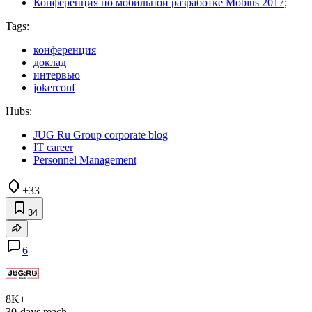
Конференция по мобильной разработке Mobius 2017
;
Tags:
конференция
доклад
интервью
jokerconf
Hubs:
JUG Ru Group corporate blog
IT career
Personnel Management
+33
34
6
8K+
30-days reach