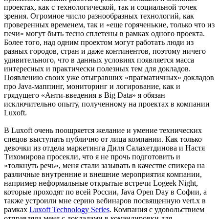
проектах, как с технологической, так и социальной точек
зрения. Огромное число разнообразных технологий, как
проверенных временем, так и «еще горяченькие, только что из
печи» могут быть тесно сплетены в рамках одного проекта.
Более того, над одним проектом могут работать люди из
разных городов, стран и даже континентов, поэтому ничего
удивительного, что в данных условиях появляется масса
интересных и практически полезных тем для докладов.
Появлению своих уже отыгравших «прагматичных» докладов
про Java-маппинг, мониторинг и логирование, как и
грядущего «Анти-введения в Big Data» я обязан
исключительно опыту, полученному на проектах в компании
Luxoft.
В Luxoft очень поощряется желание и умение технических
спецов выступать публично от лица компании. Как только
девочки из отдела маркетинга Диля Салахетдинова и Настя
Тихомирова просекли, что я не прочь подготовить и
«толкнуть речь», меня стали зазывать в качестве спикера на
различные внутренние и внешние мероприятия компании,
например неформальные открытые встречи Logeek Night,
которые проходят по всей России, Java Open Day в Софии, а
также устроили мне серию вебинаров посвященную vert.x в
рамках
Luxoft Technology Series
. Компания с удовольствием
отправляла меня с докладами в командировки для