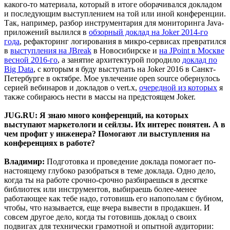
какого-то материала, который в итоге оборачивался докладом
и последующим выступлением на той или иной конференции.
Так, например, разбор инструментария для мониторинга Java-
приложений вылился в
обзорный доклад на Joker 2014-го
года
, рефакторинг логирования в микро-сервисах превратился
в
выступления на JBreak
в Новосибирске и
на JPoint в Москве
весной 2016-го
, а занятие архитектурой породило
доклад по
Big Data
, с которым я буду выступать на Joker 2016 в Санкт-
Петербурге в октябре. Мое увлечение open source обернулось
серией вебинаров и докладов о vert.x,
очередной из которых
я
также собираюсь нести в массы на предстоящем Joker.
JUG.RU: Я знаю много конференций, на которых
выступают маркетологи и сейлзы. Их интерес понятен. А в
чем профит у инженера? Помогают ли выступления на
конференциях в работе?
Владимир:
Подготовка и проведение доклада помогает по-
настоящему глубоко разобраться в теме доклада. Одно дело,
когда ты на работе срочно-срочно разбираешься в десятке
библиотек или инструментов, выбираешь более-менее
работающее как тебе надо, готовишь его напополам с бубном,
чтобы, что называется, еще вчера вывести в продакшен. И
совсем другое дело, когда ты готовишь доклад о своих
подвигах для технически грамотной и опытной аудитории: