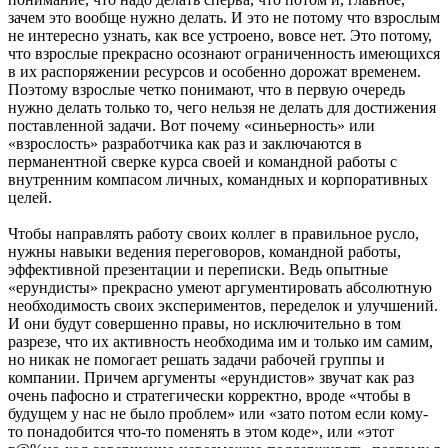
зачем это вообще нужно делать. И это не потому что взрослым
не интересно узнать, как все устроено, вовсе нет. Это потому,
что взрослые прекрасно осознают ограниченность имеющихся
в их распоряжении ресурсов и особенно дорожат временем.
Поэтому взрослые четко понимают, что в первую очередь
нужно делать только то, чего нельзя не делать для достижения
поставленной задачи. Вот почему «синьерность» или
«взрослость» разработчика как раз и заключаются в
перманентной сверке курса своей и командной работы с
внутренним компасом личных, командных и корпоративных
целей.
Чтобы направлять работу своих коллег в правильное русло,
нужны навыки ведения переговоров, командной работы,
эффективной презентации и переписки. Ведь опытные
«ерундисты» прекрасно умеют аргументировать абсолютную
необходимость своих экспериментов, переделок и улучшений.
И они будут совершенно правы, но исключительно в том
разрезе, что их активность необходима им и только им самим,
но никак не помогает решать задачи рабочей группы и
компании. Причем аргументы «ерундистов» звучат как раз
очень пафосно и стратегически корректно, вроде «чтобы в
будущем у нас не было проблем» или «зато потом если кому-
то понадобится что-то поменять в этом коде», или «этот