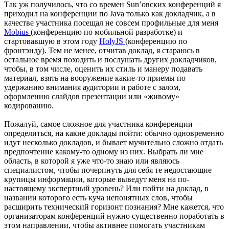
Так уж получилось, что со времен Sun’овских конференций я
приходил на конференции по Java только как докладчик, а в
качестве участника посещал не совсем профильные для меня
Mobius
(конференцию по мобильной разработке) и
стартовавшую в этом году
HolyJS
(конференцию по
фронтэнду). Тем не менее, отчитав доклад, я стараюсь в
остальное время походить и послушать других докладчиков,
чтобы, в том числе, оценить их стиль и манеру подавать
материал, взять на вооружение какие-то приемы по
удержанию внимания аудитории и работе с залом,
оформлению слайдов презентации или «живому»
кодированию.
Пожалуй, самое сложное для участника конференции —
определиться, на какие доклады пойти: обычно одновременно
идут несколько докладов, и бывает мучительно сложно отдать
предпочтение какому-то одному из них. Выбрать ли мне
область, в которой я уже что-то знаю или являюсь
специалистом, чтобы почерпнуть для себя те недостающие
крупицы информации, которые выведут меня на по-
настоящему экспертный уровень? Или пойти на доклад, в
названии которого есть куча непонятных слов, чтобы
расширить технический горизонт познания? Мне кажется, что
организаторам конференций нужно существенно поработать в
этом направлении, чтобы активнее помогать участникам