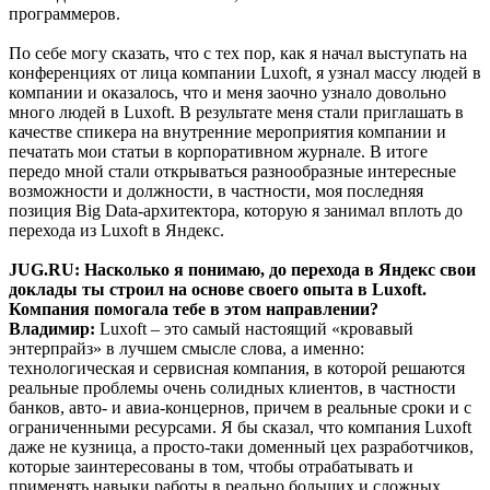
программеров.
По себе могу сказать, что с тех пор, как я начал выступать на
конференциях от лица компании Luxoft, я узнал массу людей в
компании и оказалось, что и меня заочно узнало довольно
много людей в Luxoft. В результате меня стали приглашать в
качестве спикера на внутренние мероприятия компании и
печатать мои статьи в корпоративном журнале. В итоге
передо мной стали открываться разнообразные интересные
возможности и должности, в частности, моя последняя
позиция Big Data-архитектора, которую я занимал вплоть до
перехода из Luxoft в Яндекс.
JUG.RU: Насколько я понимаю, до перехода в Яндекс свои
доклады ты строил на основе своего опыта в Luxoft.
Компания помогала тебе в этом направлении?
Владимир:
Luxoft – это самый настоящий «кровавый
энтерпрайз» в лучшем смысле слова, а именно:
технологическая и сервисная компания, в которой решаются
реальные проблемы очень солидных клиентов, в частности
банков, авто- и авиа-концернов, причем в реальные сроки и с
ограниченными ресурсами. Я бы сказал, что компания Luxoft
даже не кузница, а просто-таки доменный цех разработчиков,
которые заинтересованы в том, чтобы отрабатывать и
применять навыки работы в реально больших и сложных