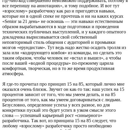
г@%но-код совершенно невозможно поддерживать, поэтому я
все перепишу на аннотациях», и тому подобное. И вот тут
«взрослому» разработчику как раз и пригодятся навыки,
которые ни в одной спеке не прочтешь и ни на каких курсах
«Senior за 21 день» не освоишь — эти навыки естественным
образом вырабатываются в ходе подготовки и проведения
технических публичных выступлений, и у каждого опытного
докладчика вырисовывается свой собственный
неповторимый стиль общения с аудиторией и промывки
мозгов «ерундистам». Тут ведь надо жестко осадить тролля из
зала или «кодирующего ковбоя» из команды, но сделать это
таким образом, чтобы человек не «встал и вышел», а чтобы
после вашей «водной процедуры» по-прежнему царила
комфортная, творческая, но в то же время продуктивная
атмосфера.
Я где-то прочитал про принцип 15 на 85, который лично мне
оказался очень близок. Звучит он как-то так: наш успех на 15
процентов зависит от того, что мы умеем делать, и на 85
процентов от того, как мы умеем договариваться с людьми.
Безусловно, определение успеха у всех разное, но для
конкретики пускай это будет успех в узком смысле этого
слова — успешный карьерный рост «синьерного»
разработчика. Так вот, из принципа 15 на 85 следует, что
любому «взрослому» разработчику просто необходимо