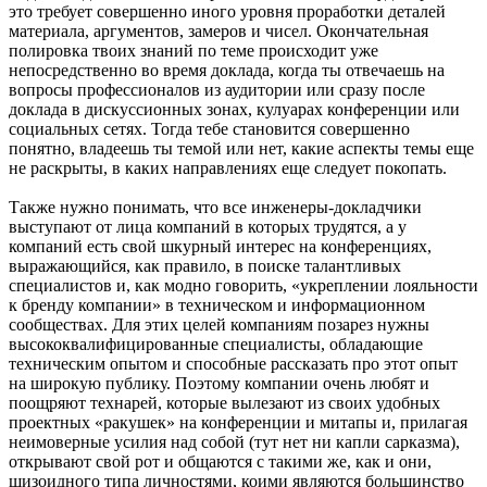
это требует совершенно иного уровня проработки деталей
материала, аргументов, замеров и чисел. Окончательная
полировка твоих знаний по теме происходит уже
непосредственно во время доклада, когда ты отвечаешь на
вопросы профессионалов из аудитории или сразу после
доклада в дискуссионных зонах, кулуарах конференции или
социальных сетях. Тогда тебе становится совершенно
понятно, владеешь ты темой или нет, какие аспекты темы еще
не раскрыты, в каких направлениях еще следует покопать.
Также нужно понимать, что все инженеры-докладчики
выступают от лица компаний в которых трудятся, а у
компаний есть свой шкурный интерес на конференциях,
выражающийся, как правило, в поиске талантливых
специалистов и, как модно говорить, «укреплении лояльности
к бренду компании» в техническом и информационном
сообществах. Для этих целей компаниям позарез нужны
высококвалифицированные специалисты, обладающие
техническим опытом и способные рассказать про этот опыт
на широкую публику. Поэтому компании очень любят и
поощряют технарей, которые вылезают из своих удобных
проектных «ракушек» на конференции и митапы и, прилагая
неимоверные усилия над собой (тут нет ни капли сарказма),
открывают свой рот и общаются с такими же, как и они,
шизоидного типа личностями, коими являются большинство