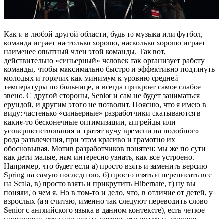
Как и в любой другой области, будь то музыка или футбол,
команда играет настолько хорошо, насколько хорошо играет
наименее опытный член этой команды. Так вот,
действительно «синьерный» человек так организует работу
команды, чтобы максимально быстро и эффективно подтянуть
молодых и горячих как минимум к уровню средней
температуры по больнице, и всегда прикроет самое слабое
звено. С другой стороны, Senior и сам не будет заниматься
ерундой, и другим этого не позволит. Поясню, что я имею в
виду: частенько «синьерные» разработчики скатываются в
какие-то бесконечные оптимизации, апгрейды или
усовершенствования и тратят кучу времени на подобного
рода развлечения, при этом красиво и грамотно их
обосновывая. Мотив разработчиков понятен: мы же по сути
как дети малые, нам интересно узнать, как все устроено.
Например, что будет если а) просто взять и заменить версию
Spring на самую последнюю, б) просто взять и переписать все
на Scala, в) просто взять и прикрутить Hibernate, г) ну вы
поняли, о чем я. Но в том-то и дело, что, в отличие от детей, у
взрослых (а я считаю, именно так следуют переводить слово
Senior с английского языка в данном контексте), есть четкое
понимание, что надо делать сперва, что потом и, главное,