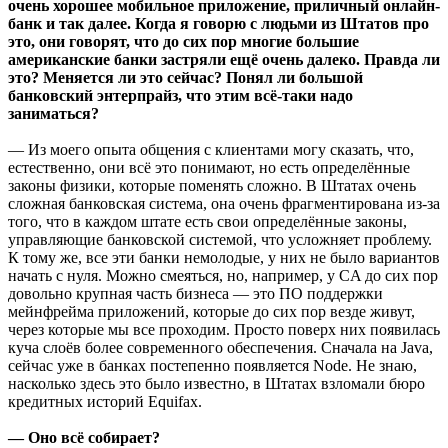
очень хорошее мобильное приложение, приличный онлайн-
банк и так далее. Когда я говорю с людьми из Штатов про
это, они говорят, что до сих пор многие большие
американские банки застряли ещё очень далеко. Правда ли
это? Меняется ли это сейчас? Понял ли большой
банковский энтерпрайз, что этим всё-таки надо
заниматься?
— Из моего опыта общения с клиентами могу сказать, что,
естественно, они всё это понимают, но есть определённые
законы физики, которые поменять сложно. В Штатах очень
сложная банковская система, она очень фрагментирована из-за
того, что в каждом штате есть свои определённые законы,
управляющие банковской системой, что усложняет проблему.
К тому же, все эти банки немолодые, у них не было вариантов
начать с нуля. Можно смеяться, но, например, у CA до сих пор
довольно крупная часть бизнеса — это ПО поддержки
мейнфрейма приложений, которые до сих пор везде живут,
через которые мы все проходим. Просто поверх них появилась
куча слоёв более современного обеспечения. Сначала на Java,
сейчас уже в банках постепенно появляется Node. Не знаю,
насколько здесь это было известно, в Штатах взломали бюро
кредитных историй Equifax.
— Оно всё собирает?