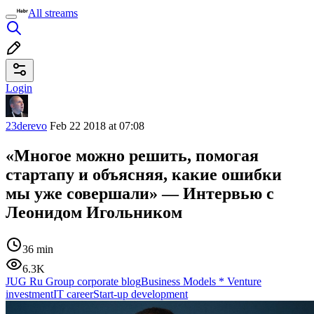
All streams
Login
23derevo
Feb 22 2018 at 07:08
«Многое можно решить, помогая
стартапу и объясняя, какие ошибки
мы уже совершали» — Интервью с
Леонидом Игольником
36 min
6.3K
JUG Ru Group corporate blog
Business Models
*
Venture
investment
IT career
Start-up development