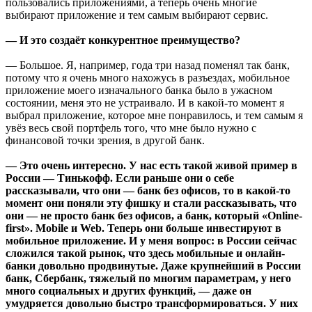
пользовались приложениями, а теперь очень многие
выбирают приложение и тем самым выбирают сервис.
— И это создаёт конкурентное преимущество?
— Большое. Я, например, года три назад поменял так банк,
потому что я очень много нахожусь в разъездах, мобильное
приложение моего изначального банка было в ужасном
состоянии, меня это не устраивало. И в какой-то момент я
выбрал приложение, которое мне понравилось, и тем самым я
увёз весь свой портфель того, что мне было нужно с
финансовой точки зрения, в другой банк.
— Это очень интересно. У нас есть такой живой пример в
России — Тинькофф. Если раньше они о себе
рассказывали, что они — банк без офисов, то в какой-то
момент они поняли эту фишку и стали рассказывать, что
они — не просто банк без офисов, а банк, который «Online-
first». Mobile и Web. Теперь они больше инвестируют в
мобильное приложение. И у меня вопрос: в России сейчас
сложился такой рынок, что здесь мобильные и онлайн-
банки довольно продвинутые. Даже крупнейший в России
банк, Сбербанк, тяжелый по многим параметрам, у него
много социальных и других функций, — даже он
умудряется довольно быстро трансформироваться. У них