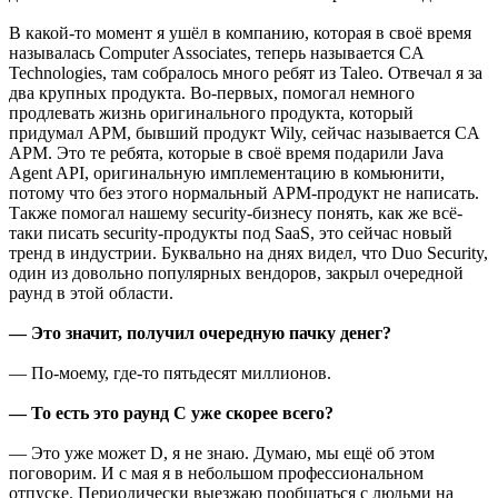
В какой-то момент я ушёл в компанию, которая в своё время
называлась Computer Associates, теперь называется CA
Technologies, там собралось много ребят из Taleo. Отвечал я за
два крупных продукта. Во-первых, помогал немного
продлевать жизнь оригинального продукта, который
придумал APM, бывший продукт Wily, сейчас называется CA
APM. Это те ребята, которые в своё время подарили Java
Agent API, оригинальную имплементацию в комьюнити,
потому что без этого нормальный APM-продукт не написать.
Также помогал нашему security-бизнесу понять, как же всё-
таки писать security-продукты под SaaS, это сейчас новый
тренд в индустрии. Буквально на днях видел, что Duo Security,
один из довольно популярных вендоров, закрыл очередной
раунд в этой области.
— Это значит, получил очередную пачку денег?
— По-моему, где-то пятьдесят миллионов.
— То есть это раунд С уже скорее всего?
— Это уже может D, я не знаю. Думаю, мы ещё об этом
поговорим. И с мая я в небольшом профессиональном
отпуске. Периодически выезжаю пообщаться с людьми на