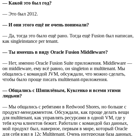
— Какой это был год?
— Это был 2012.
— И они этого ещё не очень понимали?
— Да, тогда это было ещё рано. Тогда ещё Fusion был написан,
как singleinstance per tenant.
— Ты имеешь в виду Oracle Fusion Middleware?
— Нет, именно Oracle Fusion Suite приложения. Middleware —
он middleware, ему всё равно, он singleton и multitenant. Мы
общались с командой JVM, обсуждали, что можно сделать,
чтобы было проще писать multitenant-приложения.
— Общались с Шипилёвым, Куксенко и всеми этими
людьми?
— Мы общались с ребятами в Redwood Shores, но больше с
продукт-менеджментом. Обсуждали, как проще делать вещи
для multitenant, как управлять ресурсами в одной VM, где у
тебя куча клиентов бежит. Работали с командой баз данных,
мой продукт был, наверное, первым в мире, который Oracle
для себя взял в 12c Multitenant. Очень интересная база данных.