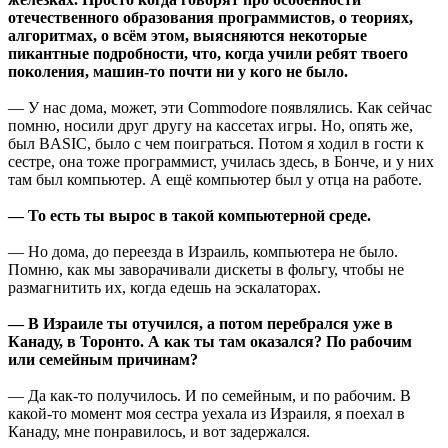
отечественного образования программистов, о теориях,
алгоритмах, о всём этом, выясняются некоторые
пикантные подробности, что, когда учили ребят твоего
поколения, машин-то почти ни у кого не было.
— У нас дома, может, эти Commodore появлялись. Как сейчас
помню, носили друг другу на кассетах игры. Но, опять же,
был BASIC, было с чем поиграться. Потом я ходил в гости к
сестре, она тоже программист, училась здесь, в Бонче, и у них
там был компьютер. А ещё компьютер был у отца на работе.
— То есть ты вырос в такой компьютерной среде.
— Но дома, до переезда в Израиль, компьютера не было.
Помню, как мы заворачивали дискеты в фольгу, чтобы не
размагнитить их, когда едешь на эскалаторах.
— В Израиле ты отучился, а потом перебрался уже в
Канаду, в Торонто. А как ты там оказался? По рабочим
или семейным причинам?
— Да как-то получилось. И по семейным, и по рабочим. В
какой-то момент моя сестра уехала из Израиля, я поехал в
Канаду, мне понравилось, и вот задержался.