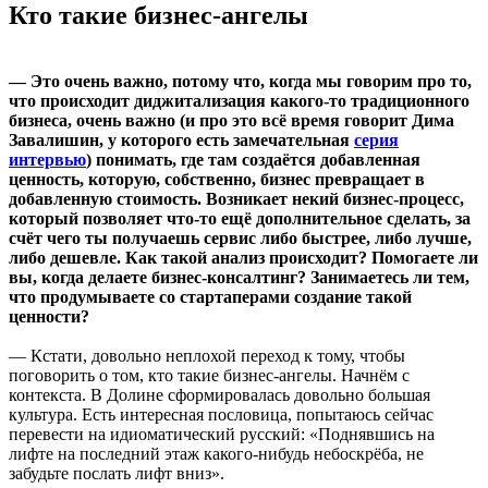
Кто такие бизнес-ангелы
— Это очень важно, потому что, когда мы говорим про то,
что происходит диджитализация какого-то традиционного
бизнеса, очень важно (и про это всё время говорит Дима
Завалишин, у которого есть замечательная
серия
интервью
) понимать, где там создаётся добавленная
ценность, которую, собственно, бизнес превращает в
добавленную стоимость. Возникает некий бизнес-процесс,
который позволяет что-то ещё дополнительное сделать, за
счёт чего ты получаешь сервис либо быстрее, либо лучше,
либо дешевле. Как такой анализ происходит? Помогаете ли
вы, когда делаете бизнес-консалтинг? Занимаетесь ли тем,
что продумываете со стартаперами создание такой
ценности?
— Кстати, довольно неплохой переход к тому, чтобы
поговорить о том, кто такие бизнес-ангелы. Начнём с
контекста. В Долине сформировалась довольно большая
культура. Есть интересная пословица, попытаюсь сейчас
перевести на идиоматический русский: «Поднявшись на
лифте на последний этаж какого-нибудь небоскрёба, не
забудьте послать лифт вниз».