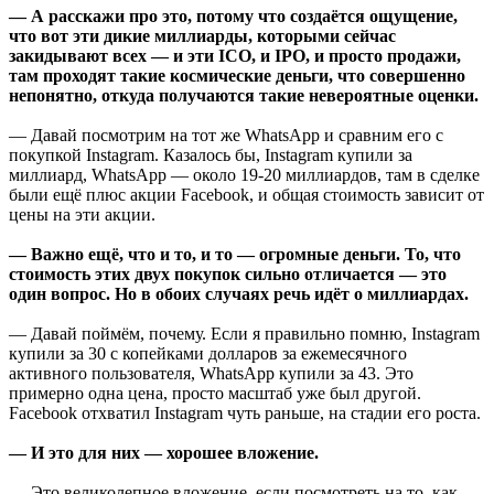
— А расскажи про это, потому что создаётся ощущение,
что вот эти дикие миллиарды, которыми сейчас
закидывают всех — и эти ICO, и IPO, и просто продажи,
там проходят такие космические деньги, что совершенно
непонятно, откуда получаются такие невероятные оценки.
— Давай посмотрим на тот же WhatsApp и сравним его с
покупкой Instagram. Казалось бы, Instagram купили за
миллиард, WhatsApp — около 19-20 миллиардов, там в сделке
были ещё плюс акции Facebook, и общая стоимость зависит от
цены на эти акции.
— Важно ещё, что и то, и то — огромные деньги. То, что
стоимость этих двух покупок сильно отличается — это
один вопрос. Но в обоих случаях речь идёт о миллиардах.
— Давай поймём, почему. Если я правильно помню, Instagram
купили за 30 с копейками долларов за ежемесячного
активного пользователя, WhatsApp купили за 43. Это
примерно одна цена, просто масштаб уже был другой.
Facebook отхватил Instagram чуть раньше, на стадии его роста.
— И это для них — хорошее вложение.
— Это великолепное вложение, если посмотреть на то, как