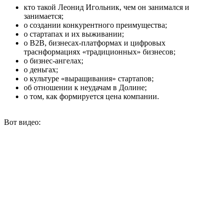
кто такой Леонид Игольник, чем он занимался и
занимается;
о создании конкурентного преимущества;
о стартапах и их выживании;
о B2B, бизнесах-платформах и цифровых
траснформациях «традиционных» бизнесов;
о бизнес-ангелах;
о деньгах;
о культуре «выращивания» стартапов;
об отношении к неудачам в Долине;
о том, как формируется цена компании.
Вот видео: