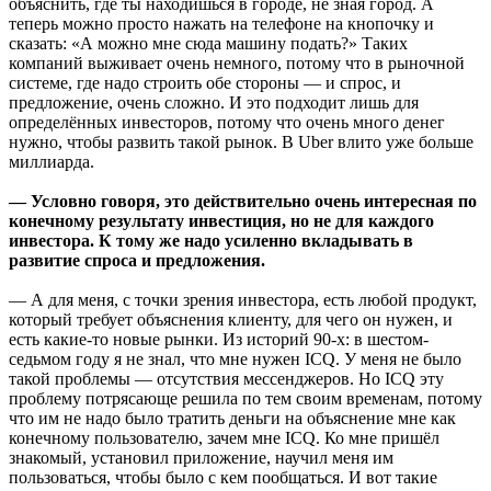
объяснить, где ты находишься в городе, не зная город. А
теперь можно просто нажать на телефоне на кнопочку и
сказать: «А можно мне сюда машину подать?» Таких
компаний выживает очень немного, потому что в рыночной
системе, где надо строить обе стороны — и спрос, и
предложение, очень сложно. И это подходит лишь для
определённых инвесторов, потому что очень много денег
нужно, чтобы развить такой рынок. В Uber влито уже больше
миллиарда.
— Условно говоря, это действительно очень интересная по
конечному результату инвестиция, но не для каждого
инвестора. К тому же надо усиленно вкладывать в
развитие спроса и предложения.
— А для меня, с точки зрения инвестора, есть любой продукт,
который требует объяснения клиенту, для чего он нужен, и
есть какие-то новые рынки. Из историй 90-х: в шестом-
седьмом году я не знал, что мне нужен ICQ. У меня не было
такой проблемы — отсутствия мессенджеров. Но ICQ эту
проблему потрясающе решила по тем своим временам, потому
что им не надо было тратить деньги на объяснение мне как
конечному пользователю, зачем мне ICQ. Ко мне пришёл
знакомый, установил приложение, научил меня им
пользоваться, чтобы было с кем пообщаться. И вот такие