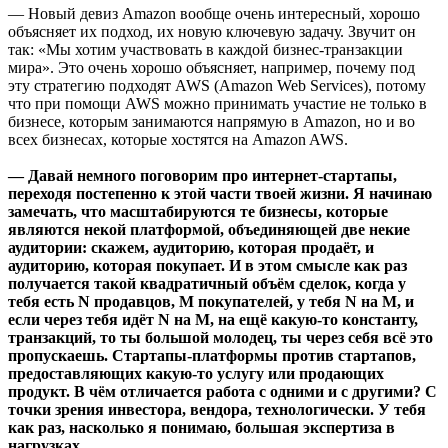
— Новый девиз Amazon вообще очень интересный, хорошо
объясняет их подход, их новую ключевую задачу. Звучит он
так: «Мы хотим участвовать в каждой бизнес-транзакции
мира». Это очень хорошо объясняет, например, почему под
эту стратегию подходят AWS (Amazon Web Services), потому
что при помощи AWS можно принимать участие не только в
бизнесе, которым занимаются напрямую в Amazon, но и во
всех бизнесах, которые хостятся на Amazon AWS.
— Давай немного поговорим про интернет-стартапы,
переходя постепенно к этой части твоей жизни. Я начинаю
замечать, что масштабируются те бизнесы, которые
являются некой платформой, объединяющей две некие
аудитории: скажем, аудиторию, которая продаёт, и
аудиторию, которая покупает. И в этом смысле как раз
получается такой квадратичный объём сделок, когда у
тебя есть N продавцов, M покупателей, у тебя N на M, и
если через тебя идёт N на M, на ещё какую-то константу,
транзакций, то ты большой молодец, ты через себя всё это
пропускаешь. Стартапы-платформы против стартапов,
предоставляющих какую-то услугу или продающих
продукт. В чём отличается работа с одними и с другими? С
точки зрения инвестора, вендора, технологически. У тебя
как раз, насколько я понимаю, большая экспертиза в
нагрузках.