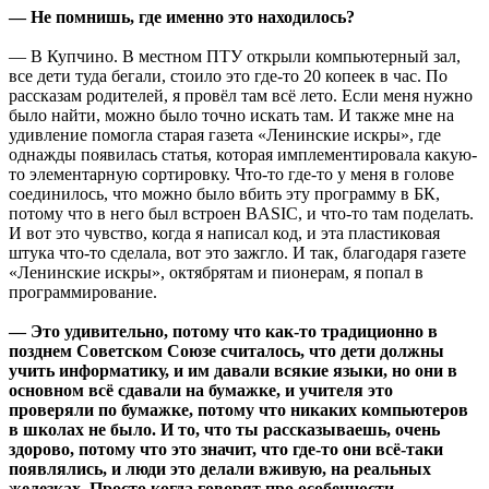
— Не помнишь, где именно это находилось?
— В Купчино. В местном ПТУ открыли компьютерный зал,
все дети туда бегали, стоило это где-то 20 копеек в час. По
рассказам родителей, я провёл там всё лето. Если меня нужно
было найти, можно было точно искать там. И также мне на
удивление помогла старая газета «Ленинские искры», где
однажды появилась статья, которая имплементировала какую-
то элементарную сортировку. Что-то где-то у меня в голове
соединилось, что можно было вбить эту программу в БК,
потому что в него был встроен BASIC, и что-то там поделать.
И вот это чувство, когда я написал код, и эта пластиковая
штука что-то сделала, вот это зажгло. И так, благодаря газете
«Ленинские искры», октябрятам и пионерам, я попал в
программирование.
— Это удивительно, потому что как-то традиционно в
позднем Советском Союзе считалось, что дети должны
учить информатику, и им давали всякие языки, но они в
основном всё сдавали на бумажке, и учителя это
проверяли по бумажке, потому что никаких компьютеров
в школах не было. И то, что ты рассказываешь, очень
здорово, потому что это значит, что где-то они всё-таки
появлялись, и люди это делали вживую, на реальных
железках. Просто когда говорят про особенности