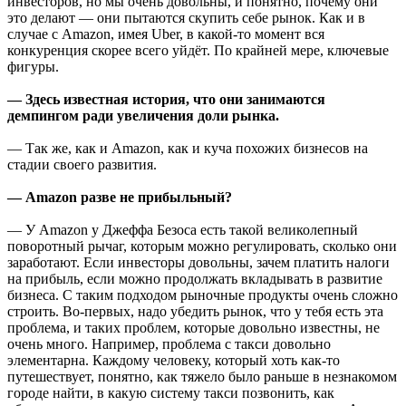
инвесторов, но мы очень довольны, и понятно, почему они
это делают — они пытаются скупить себе рынок. Как и в
случае с Amazon, имея Uber, в какой-то момент вся
конкуренция скорее всего уйдёт. По крайней мере, ключевые
фигуры.
— Здесь известная история, что они занимаются
демпингом ради увеличения доли рынка.
— Так же, как и Amazon, как и куча похожих бизнесов на
стадии своего развития.
— Amazon разве не прибыльный?
— У Amazon у Джеффа Безоса есть такой великолепный
поворотный рычаг, которым можно регулировать, сколько они
заработают. Если инвесторы довольны, зачем платить налоги
на прибыль, если можно продолжать вкладывать в развитие
бизнеса. С таким подходом рыночные продукты очень сложно
строить. Во-первых, надо убедить рынок, что у тебя есть эта
проблема, и таких проблем, которые довольно известны, не
очень много. Например, проблема с такси довольно
элементарна. Каждому человеку, который хоть как-то
путешествует, понятно, как тяжело было раньше в незнакомом
городе найти, в какую систему такси позвонить, как