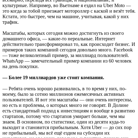
культурные. Например, во Вьетнаме я ездил на Uber Moto —
это когда за тобой приезжает мотороллер с каской и везёт тебя.
Кстати, это быстрее, чем на машине, учитывая, какой у них
трафик.
Масштабы, которых сегодня можно достигнуть из своего
домашнего офиса, — какие-то нереальные. Интернет
действительно трансформировал то, как происходит бизнес. И
примеров таких компаний сегодня довольно много. Facebook
— тоже великолепный пример, за миллиард пользователей.
WhatsApp — замечательный пример компании из 60 человек
на день покупки.
— Более 19 миллиардов уже стоит компания.
— Ребята очень хорошо развивались, в то время у них, по-
моему, было за сотню миллионов ежемесячных активных
пользователей. И вот эти масштабы — они очень интересны,
но есть и проблемы, о которых много не говорят. В Долине
есть стандартный подход к инвестициям и вообще в развитию
стартапов, потому что стартапов умирает больше, чем мы
знаем. В основном, по статистике, один из десяти куда-то
выходит и становится прибыльным. Хотя Uber — до сих пор
не прибыльный, мы всё ещё ездим на субсидии их