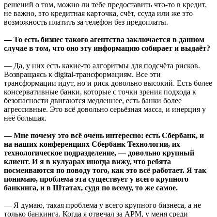
решений о том, можно ли тебе предоставить что-то в кредит,
не важно, это кредитная карточка, счёт, ссуда или же это
возможность платить за телефон без предоплаты.
— То есть бизнес такого агентства заключается в данном
случае в том, что оно эту информацию собирает и выдаёт?
— Да, у них есть какие-то алгоритмы для подсчёта рисков.
Возвращаясь к digital-трансформациям. Все эти
трансформации идут, но и риск довольно высокий. Есть более
консервативные банки, которые с точки зрения подхода к
безопасности двигаются медленнее, есть банки более
агрессивные. Это всё довольно серьёзная масса, и инерция у
неё большая.
— Мне почему это всё очень интересно: есть Сбербанк, и
на наших конференциях Сбербанк Технологии, их
технологическое подразделение, — довольно крупный
клиент. И я в кулуарах иногда вижу, что ребята
посмеиваются по поводу того, как это всё работает. Я так
понимаю, проблема эта существует у всего крупного
банкинга, и в Штатах, судя по всему, то же самое.
— Я думаю, такая проблема у всего крупного бизнеса, а не
только банкинга. Когда я отвечал за APM, у меня среди