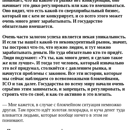
понимает, что на каком-то рынке нет конкуренции, оно
начинает это дико регулировать или как-то вмешиваться.
Оно видит, что есть какой-то сверхприбыльный бизнес,
который ни с кем не конкурирует, и со всего этого может
очень много денег зарабатывать. И государство
обязательно вмешается.
Очень часто залогом успеха является некая уникальность.
И если ты нашёл какой-то неконкурентный рынок, значит,
ты построил что-то, что нужно людям, и тут можно
зарабатывать деньги. Но туда обязательно кто-то придёт.
Люди подумают: «Ух ты, как много денег, я сделаю такое
же или лучше». И тогда тот человек, который изначально
это всё придумал, столкнётся с давлением рынка, и
начнутся проблемы с законом. Все эти истории, которые
мы сейчас наблюдаем со всевозможными блокчейнами,
ICO и так далее. Государства по всему миру начали очень
серьёзно этим заниматься, и запрещать, и регулировать, и
строить что-то своё, и как-то активно в это влезать.
— Мне кажется, в случае с блокчейном ситуация немножко
другая. Там просто идёт золотая лихорадка, и куча денег туда
вливается людьми, которые вообще ничего в этом не
понимают.