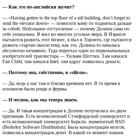
— Как это по-английски звучит?
— «Having gotten to the top floor of a tall building, don’t forget to
send the elevator down» — помогите кому-то подняться дальше
за собой. Небольшое отступление — почему Долина сама по
себе уникальна. Я жил во многих уголках мира. В Израиле
пытаются развить этот бизнес, я был в Торонто, где пытаются
развить стартап-экосистему, как эта. Долина-то началась
абсолютно нечаянно. Туда переехал один из первоначальных
изобретателей транзистора — Уильям Шоттки. Там начался
Fair Child, там начался Intel, там вдруг появились деньги.
— Поэтому она, собственно, и «silicon».
— Да, ведь у нас там и близко кремния нет. В то время в
основном были рощи и фермы.
— И чеснок, как мы теперь знаем.
— Да. И такая концентрация в Долине получилась по двум
причинам. Есть великолепный Стэнфордский университет и
есть великолепный университет Беркли, знаменитый BSD
(Berkeley Software Distribution). Была концентрация мозгов,
появилась концентрация денег. В какой-то момент нашим