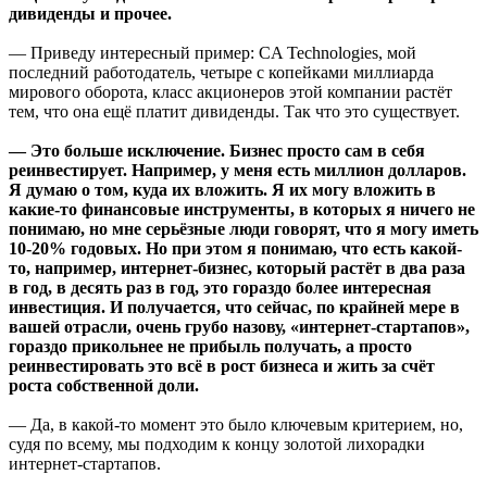
дивиденды и прочее.
— Приведу интересный пример: CA Technologies, мой
последний работодатель, четыре с копейками миллиарда
мирового оборота, класс акционеров этой компании растёт
тем, что она ещё платит дивиденды. Так что это существует.
— Это больше исключение. Бизнес просто сам в себя
реинвестирует. Например, у меня есть миллион долларов.
Я думаю о том, куда их вложить. Я их могу вложить в
какие-то финансовые инструменты, в которых я ничего не
понимаю, но мне серьёзные люди говорят, что я могу иметь
10-20% годовых. Но при этом я понимаю, что есть какой-
то, например, интернет-бизнес, который растёт в два раза
в год, в десять раз в год, это гораздо более интересная
инвестиция. И получается, что сейчас, по крайней мере в
вашей отрасли, очень грубо назову, «интернет-стартапов»,
гораздо прикольнее не прибыль получать, а просто
реинвестировать это всё в рост бизнеса и жить за счёт
роста собственной доли.
— Да, в какой-то момент это было ключевым критерием, но,
судя по всему, мы подходим к концу золотой лихорадки
интернет-стартапов.