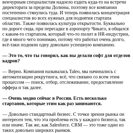
венчурным специалистам надоело ездить куда-то на встречи
директората за пределы Долины, поэтому все компании
постепенно стянулись туда. И теперь появилась концентрация
специалистов во всех нужных для поднятия стартапа
областях. Также появилась культура открытости. Буквально
по дороге сюда, при пересадке в аэропорту Чикаго, я общался
с каким-то стартапом, который что-то пилит в HR-индустрии,
где я много чего понимаю, потому что работал очень долго,
всё-таки подняли одну довольно успешную компанию.
— Это то, что ты говорил, как вы делали софт для отделов
кадров?
— Верно. Компания называлась Taleo, мы начинались с
автоматизации рекрутинга, всё, что связано со всем этим
процессом — поиск, отбор, отслеживание, предоставление
оффера и так далее.
— Очень модно сейчас в России. Есть несколько
стартапов, которые этим как раз занимаются.
— Довольно стандартный бизнес. С точки зрения рынка он
интересен тем, что эта проблема есть у каждого бизнеса, так
или иначе. Так же, как Salesforce. CRM — это тоже один из
таких довольно широких рынков.