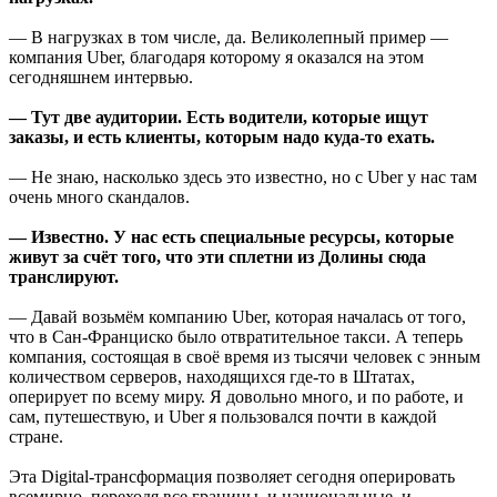
— В нагрузках в том числе, да. Великолепный пример —
компания Uber, благодаря которому я оказался на этом
сегодняшнем интервью.
— Тут две аудитории. Есть водители, которые ищут
заказы, и есть клиенты, которым надо куда-то ехать.
— Не знаю, насколько здесь это известно, но с Uber у нас там
очень много скандалов.
— Известно. У нас есть специальные ресурсы, которые
живут за счёт того, что эти сплетни из Долины сюда
транслируют.
— Давай возьмём компанию Uber, которая началась от того,
что в Сан-Франциско было отвратительное такси. А теперь
компания, состоящая в своё время из тысячи человек с энным
количеством серверов, находящихся где-то в Штатах,
оперирует по всему миру. Я довольно много, и по работе, и
сам, путешествую, и Uber я пользовался почти в каждой
стране.
Эта Digital-трансформация позволяет сегодня оперировать
всемирно, переходя все границы, и национальные, и