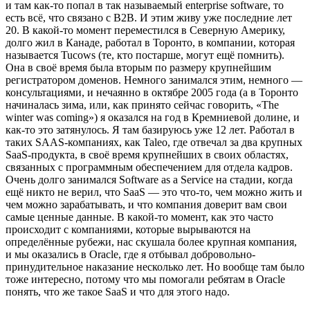
и там как-то попал в так называемый enterprise software, то
есть всё, что связано с B2B. И этим живу уже последние лет
20. В какой-то момент переместился в Северную Америку,
долго жил в Канаде, работал в Торонто, в компании, которая
называется Tucows (те, кто постарше, могут ещё помнить).
Она в своё время была вторым по размеру крупнейшим
регистратором доменов. Немного занимался этим, немного —
консультациями, и нечаянно в октябре 2005 года (а в Торонто
начиналась зима, или, как принято сейчас говорить, «The
winter was coming») я оказался на год в Кремниевой долине, и
как-то это затянулось. Я там базируюсь уже 12 лет. Работал в
таких SAAS-компаниях, как Taleo, где отвечал за два крупных
SaaS-продукта, в своё время крупнейших в своих областях,
связанных с программным обеспечением для отдела кадров.
Очень долго занимался Software as a Service на стадии, когда
ещё никто не верил, что SaaS — это что-то, чем можно жить и
чем можно зарабатывать, и что компания доверит вам свои
самые ценные данные. В какой-то момент, как это часто
происходит с компаниями, которые вырываются на
определённые рубежи, нас скушала более крупная компания,
и мы оказались в Oracle, где я отбывал добровольно-
принудительное наказание несколько лет. Но вообще там было
тоже интересно, потому что мы помогали ребятам в Oracle
понять, что же такое SaaS и что для этого надо.