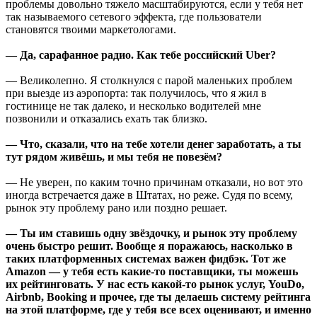
проблемы довольно тяжело масштабируются, если у тебя нет
так называемого сетевого эффекта, где пользователи
становятся твоими маркетологами.
— Да, сарафанное радио. Как тебе российский Uber?
— Великолепно. Я столкнулся с парой маленьких проблем
при выезде из аэропорта: так получилось, что я жил в
гостинице не так далеко, и несколько водителей мне
позвонили и отказались ехать так близко.
— Что, сказали, что на тебе хотели денег заработать, а ты
тут рядом живёшь, и мы тебя не повезём?
— Не уверен, по каким точно причинам отказали, но вот это
иногда встречается даже в Штатах, но реже. Судя по всему,
рынок эту проблему рано или поздно решает.
— Ты им ставишь одну звёздочку, и рынок эту проблему
очень быстро решит. Вообще я поражаюсь, насколько в
таких платформенных системах важен фидбэк. Тот же
Amazon — у тебя есть какие-то поставщики, ты можешь
их рейтинговать. У нас есть какой-то рынок услуг, YouDo,
Airbnb, Booking и прочее, где ты делаешь систему рейтинга
на этой платформе, где у тебя все всех оценивают, и именно