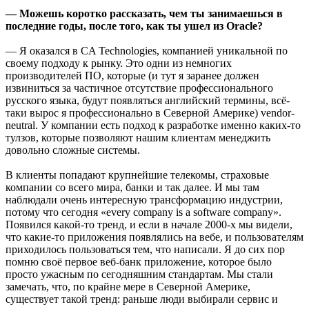
— Можешь коротко рассказать, чем ты занимаешься в
последние годы, после того, как ты ушел из Oracle?
— Я оказался в CA Technologies, компанией уникальной по
своему подходу к рынку. Это одни из немногих
производителей ПО, которые (и тут я заранее должен
извиниться за частичное отсутствие профессионального
русского языка, будут появляться английский термины, всё-
таки вырос я профессионально в Северной Америке) vendor-
neutral. У компании есть подход к разработке именно каких-то
тулзов, которые позволяют нашим клиентам менеджить
довольно сложные системы.
В клиенты попадают крупнейшие телекомы, страховые
компании со всего мира, банки и так далее. И мы там
наблюдали очень интересную трансформацию индустрии,
потому что сегодня «every company is a software company».
Появился какой-то тренд, и если в начале 2000-х мы видели,
что какие-то приложения появлялись на вебе, и пользователям
приходилось пользоваться тем, что написали. Я до сих пор
помню своё первое веб-банк приложение, которое было
просто ужасным по сегодняшним стандартам. Мы стали
замечать, что, по крайне мере в Северной Америке,
существует такой тренд: раньше люди выбирали сервис и