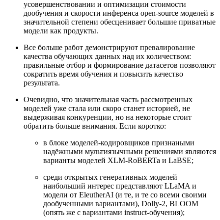
усовершенствовании и оптимизации стоимости
дообучения и скорости инференса open-source моделей в
значительной степени обесценивает большие приватные
модели как продукты.
Все больше работ демонстрируют превалирование
качества обучающих данных над их количеством:
правильные отбор и формирование датасетов позволяют
сократить время обучения и повысить качество
результата.
Очевидно, что значительная часть рассмотренных
моделей уже стала или скоро станет историей, не
выдерживая конкуренции, но на некоторые стоит
обратить больше внимания. Если коротко:
в блоке моделей-кодировщиков признаными
надёжными мультиязычными решениями являются
варианты моделей XLM-RoBERTa и LaBSE;
среди открытых генеративных моделей
наибольший интерес представляют LLaMA и
модели от EleutherAI (и те, и те со всеми своими
дообученными вариантами), Dolly-2, BLOOM
(опять же с вариантами instruct-обучения);