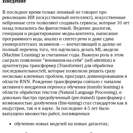
Введение
В последнее время только ленивый не говорит про
революцию ИИ (искусственный интеллект), искусственные
нейронные сети позволяют создавать сервисы, которые 10 лет
назад показались бы фантастикой. Ведение диалогов,
генерация и редактирование медиа-контента, написание
программного кода, анализ и синтез речи и даже сдача
университетских экзаменов — впечатляющий и далеко не
полный перечень того, что научились делать ML-модели
(Machine Learning) за считанные годы. Важную роль в этом
сыграло появление "внимания-на-себя" (self-attention) и
архитектуры трансформер (Transformer) для обработки
последовательностей, которые позволили решить сразу
несколько ключевых проблем, присущих доминировавшим в
области RNN. Рождение трансформера совпало с началом
активного внедрения переноса обучения (transfer learning) в
области обработки текстов (Natural Language Processing), и
довольно быстро предобученный (pre-trained) трансформер с
возможностью дообучения (fine-tuning) стал стандартом как в
индустрии, так и в науке. За последние 4-5 лет было
выпущено множество работ, посвященных
обучению новых моделей на новых датасетах;