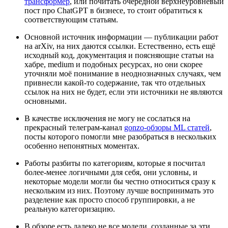
трансформер
, или почитать очередной верхнеуровневый
пост про ChatGPT в бизнесе, то стоит обратиться к
соответствующим статьям.
Основной источник информации — публикации работ
на arXiv, на них даются ссылки. Естественно, есть ещё
исходный код, документация и поясняющие статьи на
хабре, medium и подобных ресурсах, но они скорее
уточняли моё понимание в неоднозначных случаях, чем
привнесли какой-то содержание, так что отдельных
ссылок на них не будет, если эти источники не являются
основными.
В качестве исключения не могу не сослаться на
прекрасный телеграм-канал
gonzo-обзоры ML статей
,
посты которого помогли мне разобраться в нескольких
особенно непонятных моментах.
Работы разбиты по категориям, которые я посчитал
более-менее логичными для себя, они условны, и
некоторые модели могли бы честно относиться сразу к
нескольким из них. Поэтому лучше воспринимать это
разделение как просто способ группировки, а не
реальную категоризацию.
В обзоре есть далеко не все модели, созданные за эти