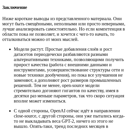
Заключение
Ниже короткие выводы из представленного материала. Они
могут быть смещёнными, неполными или просто неверными,
лучше анализировать самостоятельно. Но если компетенция в
области пока не позволяет, и хочется с чего-то начать, то
отталкиваться можно от моих мыслей.
Модели растут. Простые добавления слоёв и рост
датасетов периодически разбавляются разными
альтернативными техниками, позволяющими получить
прирост качества (работа с внешними данными и
инструментами, усовершенствование структуры сети и
новые техники дообучения), но пока все улучшения не
заменяют, а дополняют рост размеров промышленных
решений. Тем не менее, open-source модели
стремительно догоняют гигантов по качеству, имея в
десятки раз меньше параметров, так что скоро ситуация
вполне может измениться.
С одной стороны, OpenAI сейчас идёт в направлении
close-source, с другой стороны, они уже пытались когда-
то не выкладывать веса GPT-2, ничего из этого не
вышло. Опять-таки, тренд последних месяцев в