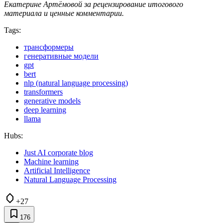
Екатерине Артёмовой за рецензирование итогового
материала и ценные комментарии.
Tags:
трансформеры
генеративные модели
gpt
bert
nlp (natural language processing)
transformers
generative models
deep learning
llama
Hubs:
Just AI corporate blog
Machine learning
Artificial Intelligence
Natural Language Processing
+27
176