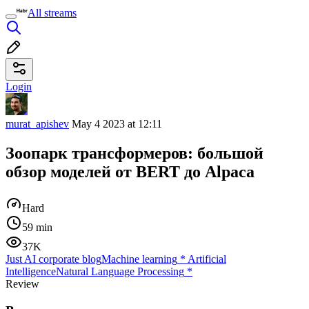
All streams
Login
murat_apishev
May 4 2023 at 12:11
Зоопарк трансформеров: большой
обзор моделей от BERT до Alpaca
Hard
59 min
37K
Just AI corporate blog
Machine learning
*
Artificial
Intelligence
Natural Language Processing
*
Review