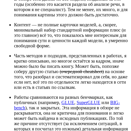
годы (особенно это касается раздела об анализе речи, в
котором я не специалист). Тем не менее, их много, и для
понимания картины этого должно быть достаточно.
Контент — не полные карточки моделей, а, скорее,
минимальный набор стандартной информации плюс (и
это главное) всё то, что показалось мне интересным для
понимания сути и ценности каждой модели, в умеренно
свободной форме.
Часть методов и подходов, представленных в работах, я
кратко описываю, но многое остаётся за кадром, иначе
можно было бы писать книгу. Может быть, попозже
соберу другую статью
(очередной cheatsheet)
на основе
того, что разобрал и систематизировал для себя, но даже
если нет, всё это по отдельности легко находится в сети
или есть в статьях по ссылкам.
Работы сравниваются на разных бенчмарках, как
публичных (например,
GLUE
,
SuperGLUE
или
BIG-
bench
), так и закрытых. Эта информация в обзоре не
раскрывается, она не критична для понимания и легко
может быть найдена в исходных публикациях. По той
же причине отсутствует (за исключением ситуаций, в
которых я посчитал это нужным) детальная информация