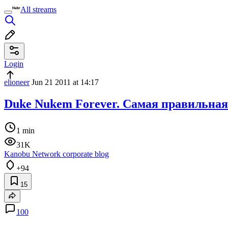
All streams
Login
elioneer
Jun 21 2011 at 14:17
Duke Nukem Forever. Самая правильная
1 min
31K
Kanobu Network corporate blog
+94
15
100