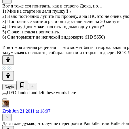
Вот я тоже сел поиграть, как в старого Дюка, но…
1) Мне на старте не дали пушку!!!\
2) Надо постоянно лупить по пробелу, а на ПК, это не очень уд
3) Постоянные миниигры и они достали меня на 20 минуте.
4) Почему Дюк может носить тодлько одну пушку?
5) Сюжет нельзя пропустить.
6) Она тормозит на неплохой видеокарте (HD 5650)
И вот моя личная рецензия — это может быть и нормальная игр
задумываясь о сюжете, собирал ключи и открывал двери. ВСЕ!!!
Reply
UFO landed and left these words here
Zrok
Jun 21 2011 at 18:07
Да я тоже думаю, что лучше перепройти Painkiller или Bulletsto