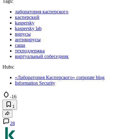
Tags:
лаборатория касперского
касперский
kaspersky
kaspersky lab
вирусы
антивирусы
саша
техподдержка
виртуальный собеседник
Hubs:
«Лаборатория Касперского» corporate blog
Information Security
-16
1
28