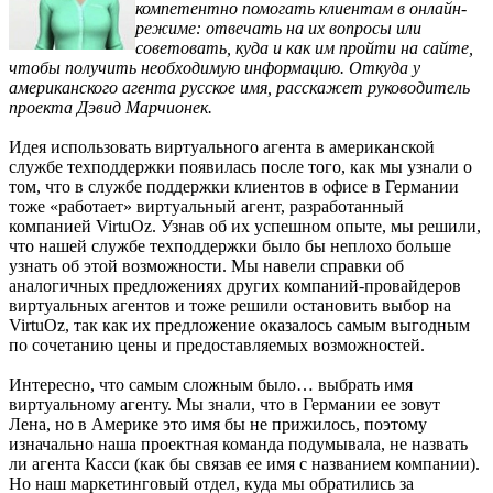
компетентно помогать клиентам в онлайн-
режиме: отвечать на их вопросы или
советовать, куда и как им пройти на сайте,
чтобы получить необходимую информацию. Откуда у
американского агента русское имя, расскажет руководитель
проекта Дэвид Марчионек.
Идея использовать виртуального агента в американской
службе техподдержки появилась после того, как мы узнали о
том, что в службе поддержки клиентов в офисе в Германии
тоже «работает» виртуальный агент, разработанный
компанией VirtuOz. Узнав об их успешном опыте, мы решили,
что нашей службе техподдержки было бы неплохо больше
узнать об этой возможности. Мы навели справки об
аналогичных предложениях других компаний-провайдеров
виртуальных агентов и тоже решили остановить выбор на
VirtuOz, так как их предложение оказалось самым выгодным
по сочетанию цены и предоставляемых возможностей.
Интересно, что самым сложным было… выбрать имя
виртуальному агенту. Мы знали, что в Германии ее зовут
Лена, но в Америке это имя бы не прижилось, поэтому
изначально наша проектная команда подумывала, не назвать
ли агента Касси (как бы связав ее имя с названием компании).
Но наш маркетинговый отдел, куда мы обратились за