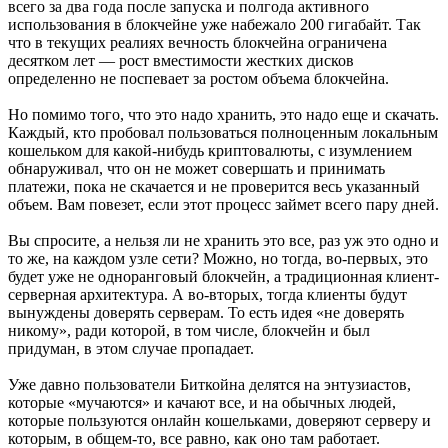
всего за два года после запуска и полгода активного
использования в блокчейне уже набежало 200 гигабайт. Так
что в текущих реалиях вечность блокчейна ограничена
десятком лет — рост вместимости жестких дисков
определенно не поспевает за ростом объема блокчейна.
Но помимо того, что это надо хранить, это надо еще и скачать.
Каждый, кто пробовал пользоваться полноценным локальным
кошельком для какой-нибудь криптовалюты, с изумлением
обнаруживал, что он не может совершать и принимать
платежи, пока не скачается и не проверится весь указанный
объем. Вам повезет, если этот процесс займет всего пару дней.
Вы спросите, а нельзя ли не хранить это все, раз уж это одно и
то же, на каждом узле сети? Можно, но тогда, во-первых, это
будет уже не одноранговый блокчейн, а традиционная клиент-
серверная архитектура. А во-вторых, тогда клиенты будут
вынуждены доверять серверам. То есть идея «не доверять
никому», ради которой, в том числе, блокчейн и был
придуман, в этом случае пропадает.
Уже давно пользователи Биткойна делятся на энтузиастов,
которые «мучаются» и качают все, и на обычных людей,
которые пользуются онлайн кошельками, доверяют серверу и
которым, в общем-то, все равно, как оно там работает.