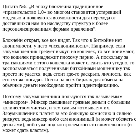
Цитата №6: „В эпоху блокчейна традиционное
«правительство 1.0» во многом становится устаревшей
моделью и появляются возможности для перехода от
доставшихся нам по наследству структур к более
персонализированным формам правления”.
Блокчейн открыт, все всё видят. Так что в Биткойне нет
анонимности, у него «псевдонимность». Например, если
злоумышленник требует выкуп на кошелек, то все понимают,
что кошелек принадлежит плохому парню. А поскольку за
транзакциями с этого кошелька может следить кто угодно, то
воспользоваться полученными биткойнами мошеннику так
просто не удастся, ведь стоит где-то раскрыть личность, как
его тут же посадят. Почти на всех биржах для обмена на
обычные деньги необходимо пройти идентификацию.
Поэтому злоумышленники пользуются так называемым
«миксером». Миксер смешивает грязные деньги с большим
количеством чистых, и тем самым «отмывает» их.
Злоумышленник платит за это большую комиссию и сильно
рискует, ведь миксер либо сам анонимный (и может сбежать с
деньгами), либо уже под контролем кого-то влиятельного (и
может сдать властям).