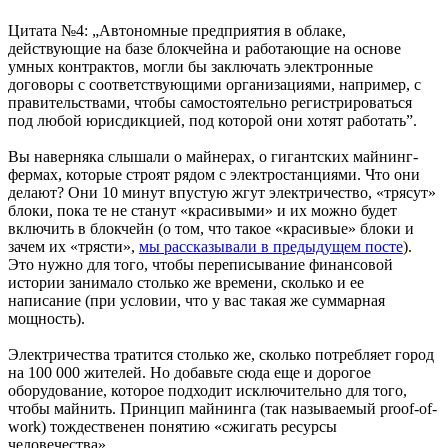
Цитата №4: „Автономные предприятия в облаке,
действующие на базе блокчейна и работающие на основе
умных контрактов, могли бы заключать электронные
договоры с соответствующими организациями, например, с
правительствами, чтобы самостоятельно регистрироваться
под любой юрисдикцией, под которой они хотят работать”.
Вы наверняка слышали о майнерах, о гигантских майнинг-
фермах, которые строят рядом с электростанциями. Что они
делают? Они 10 минут впустую жгут электричество, «трясут»
блоки, пока те не станут «красивыми» и их можно будет
включить в блокчейн (о том, что такое «красивые» блоки и
зачем их «трясти»,
мы рассказывали в предыдущем посте
).
Это нужно для того, чтобы переписывание финансовой
истории занимало столько же времени, сколько и ее
написание (при условии, что у вас такая же суммарная
мощность).
Электричества тратится столько же, сколько потребляет город
на 100 000 жителей. Но добавьте сюда еще и дорогое
оборудование, которое подходит исключительно для того,
чтобы майнить. Принцип майнинга (так называемый proof-of-
work) тождественен понятию «сжигать ресурсы
человечества».