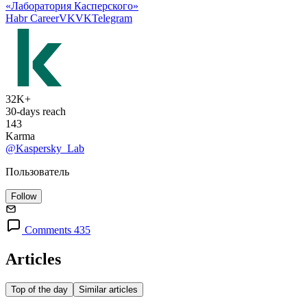
«Лаборатория Касперского»
Habr Career
VK
VK
Telegram
32K+
30-days reach
143
Karma
@Kaspersky_Lab
Пользователь
Follow
Comments 435
Articles
Top of the day
Similar articles