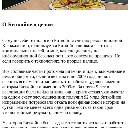
О Биткойне в целом
Саму по себе технологию Биткойн я считаю революционной.
К сожалению, используется Биткойн слишком часто для
криминальных целей, и мне, как специалисту по
информационной безопасности, это совсем не нравится. Но
если говорить о технологиях, то прорыв налицо.
Все составные части протокола Биткойн и идеи, заложенные в
нем, в общем-то, были известны и до 2009 года, но вот
слепить все вместе и заставить это работать удалось именно
авторам Биткойна и именно в 2009-м. За почти 9 лет в
реализации была найдена лишь одна критическая уязвимость:
на одном счету злоумышленник получил 92 млрд биткойнов,
исправление потребовало отката всей финансовой истории на
сутки. Тем не менее всего одна уязвимость за такой срок —
это достойный результат, снимаю шляпу.
У авторов Биткойна была задача: заставить это как-то работать
при условии, что центра нет и что никто никому не доверяет.