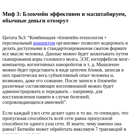
Миф 3: Блокчейн эффективен и масштабируем,
обычные деньги отомрут
Цитата №3: “Комбинация «блокчейн-технология +
персональный
коннектом
организма» позволит кодировать и
делать доступными в стандартизированном сжатом формате
все мысли человека. Данные можно будет захватывать путем
сканирования коры головного мозга, ЭЭГ, интерфейсов мозг-
компьютер, когнитивных нанороботов и т. д. Мышление
можно будет представить в виде цепочек блоков, записав в
них практически весь субъективный опыт человека и,
возможно, даже его сознание. После записи в блокчейн
различные составляющие воспоминаний можно будет
администрировать и передавать – например, для
восстановления памяти в случае болезней,
сопровождающихся амнезией”.
Если каждый узел сети делает одно и то же, то очевидно, что
пропускная способность всей сети равна пропускной
способности одного узла сети. И знаете, чему именно она
равна? Биткойн может обработать максимум 7 транзакций в