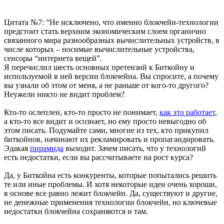
Цитата №7: “Не исключено, что именно блокчейн-технологии
предстоит стать верхним экономическим слоем органично
связанного мира разнообразных вычислительных устройств, в
числе которых – носимые вычислительные устройства,
сенсоры “интернета вещей”.
Я перечислил шесть основных претензий к Биткойну и
используемой в ней версии блокчейна. Вы спросите, а почему
вы узнали об этом от меня, а не раньше от кого-то другого?
Неужели никто не видит проблем?
Кто-то ослеплен, кто-то просто не понимает,
как это работает
,
а кто-то все видит и осознает, но ему просто невыгодно об
этом писать. Подумайте сами, многие из тех, кто прикупил
биткойнов, начинают их рекламировать и пропагандировать.
Эдакая
пирамида
выходит. Зачем писать, что у технологий
есть недостатки, если вы рассчитываете на рост курса?
Да, у Биткойна есть конкуренты, которые попытались решить
те или иные проблемы. И хотя некоторые идеи очень хороши,
в основе все равно лежит блокчейн. Да, существуют и другие,
не денежные применения технологии блокчейн, но ключевые
недостатки блокчейна сохраняются и там.