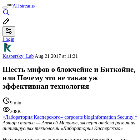
All streams
Login
Kaspersky_Lab
Aug 21 2017 at 11:21
Шесть мифов о блокчейне и Биткойне,
или Почему это не такая уж
эффективная технология
9 min
208K
«Лаборатория Касперского» corporate blog
Information Security
*
Автор статьи — Алексей Маланов, эксперт отдела развития
антивирусных технологий «Лаборатории Касперского»
Неоднократно слышал мнение о том, что блокчейн — это