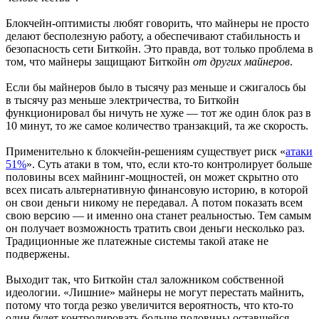
Блокчейн-оптимисты любят говорить, что майнеры не просто
делают бесполезную работу, а обеспечивают стабильность и
безопасность сети Биткойн. Это правда, вот только проблема в
том, что майнеры защищают Биткойн
от других майнеров
.
Если бы майнеров было в тысячу раз меньше и сжигалось бы
в тысячу раз меньше электричества, то Биткойн
функционировал бы ничуть не хуже — тот же один блок раз в
10 минут, то же самое количество транзакций, та же скорость.
Применительно к блокчейн-решениям существует риск «
атаки
51%
». Суть атаки в том, что, если кто-то контролирует больше
половины всех майнинг-мощностей, он может скрытно ото
всех писать альтернативную финансовую историю, в которой
он свои деньги никому не передавал. А потом показать всем
свою версию — и именно она станет реальностью. Тем самым
он получает возможность тратить свои деньги несколько раз.
Традиционные же платежные системы такой атаке не
подвержены.
Выходит так, что Биткойн стал заложником собственной
идеологии. «Лишние» майнеры не могут перестать майнить,
потому что тогда резко увеличится вероятность, что кто-то
один будет контролировать больше половины оставшейся