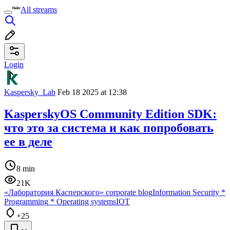
All streams
Login
Kaspersky_Lab
Feb 18 2025 at 12:38
KasperskyOS Community Edition SDK:
что это за система и как попробовать
ее в деле
8 min
21K
«Лаборатория Касперского» corporate blog
Information Security
*
Programming
*
Operating systems
IOT
+25