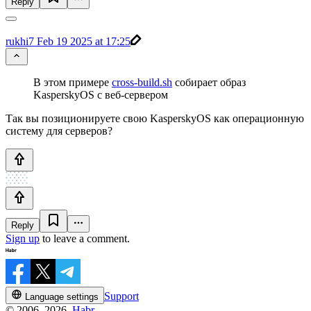
Reply
rukhi7
Feb 19 2025 at 17:25
В этом примере
cross-build.sh
собирает образ
KasperskyOS с веб-сервером
Так вы позиционируете свою KasperskyOS как операционную
систему для серверов?
Reply
Sign up
to leave a comment.
Support
Language settings
© 2006–2026,
Habr