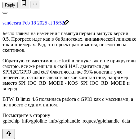
Reply
sandersru
Feb 18 2025 at 15:52
Бегло глянул на изменения памятуя первый выпуск версии
0.5. Прогресс идет как в библиотеках, динамической линковке
так и примерах. Рад, что проект развивается, не смотря на
скептиков.
Обратную совместимость с ioctl в линукс так и не прикрутили
смотрю, все же решили в свой HAL двигаться для
SPI/I2C/GPIO and etc? Фактически же 99% констант уже
перенесли, осталось сделать всякое константное, например
вместо SPI_IOC_RD_MODE - KOS_SPI_IOC_RD_MODE и
вперед
BTW: В linux 4.6 появилась работа с GPIO как с массивами, а
не просто с одним пином.
Посмотрите в сторону
gpiochip_info/gpioline_info/gpiohandle_request/gpiohandle_data