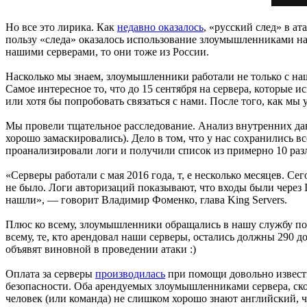
Но все это лирика. Как
недавно оказалось
, «русский след» в а
пользу «следа» оказалось использование злоумышленниками н
нашими серверами, то они тоже из России.
Насколько мы знаем, злоумышленники работали не только с на
Самое интересное то, что до 15 сентября на сервера, которые
или хотя бы попробовать связаться с нами. После того, как мы
Мы провели тщательное расследование. Анализ внутренних дан
хорошо замаскировались). Дело в том, что у нас сохранились 
проанализировали логи и получили список из примерно 10 разл
«Серверы работали с мая 2016 года, т, е несколько месяцев. С
не было. Логи авторизаций показывают, что входы были через
нашли», — говорит Владимир Фоменко, глава King Servers.
Плюс ко всему, злоумышленники обращались в нашу службу под
всему, те, кто арендовал наши серверы, остались должны 290 
объявят виновной в проведении атаки :)
Оплата за серверы
производилась
при помощи довольно извест
безопасности. Оба арендуемых злоумышленниками сервера, скоре
человек (или команда) не слишком хорошо знают английский, ч