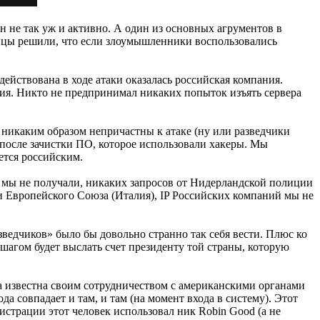
 не так уж и активно. А один из основных агрументов в
нцы решили, что если злоумышленники воспользовались
ействована в ходе атаки оказалась российская компания.
ния. Никто не предпринимал никаких попыток изъять сервера
никаким образом непричастны к атаке (ну или разведчики
 после зачистки ПО, которое использовали хакеры. Мы
ется российским.
мя мы не получали, никаких запросов от Нидерландской полиции
 Европейского Союза (Италия), IP Российских компаний мы не
ведчиков» было бы довольно странно так себя вести. Плюс ко
шагом будет выслать счет президенту той страны, которую
 известна своим сотрудничеством с американскими органами
а совпадает и там, и там (на момент входа в систему). Этот
истрации этот человек использовал ник Robin Good (а не