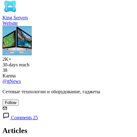
King Servers
Website
2K+
30-days reach
38
Karma
@itNews
Сетевые технологии и оборудование, гаджеты
Follow
Comments 25
Articles