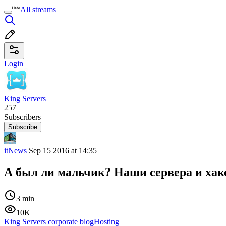
All streams
Login
King Servers
257
Subscribers
Subscribe
itNews
Sep 15 2016 at 14:35
А был ли мальчик? Наши сервера и ха
3 min
10K
King Servers corporate blog
Hosting