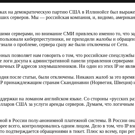
таках на демократическую партию США в Иллинойсе был выражен
аших серверов. Мы — российская компания, и, видимо, америка
шими серверами, но внимание СМИ привлекло именно то, что зад
 использовали киберпреступники, не приходили жалобы и обраще
 узнали о проблеме, сервера сразу же были отключены от Сети.
ных позволяет нам говорить о том, что российские спецслужбы 
все логи досупа к адмиистративной панели управления серверами
ичных IP адресов злоумышленников. Ни один из этих IP не явля
егодня после статьи, были отключены. Никаких жалоб за это вре
 IP принаждлежащим странам Скандинавии (Норвегия, Швеция) и
держки на ломаном английском языке. Со стороны «русских раз
долларов США за услуги аренды серверов. Думаем, что логичным 
ной в России полу-анонимной платежной системы. В России она
е всего, контролировались одним лицом. Дело в том, что IP вход
то подтверждается обращениями в тикет. Плюс ко всему, при рег