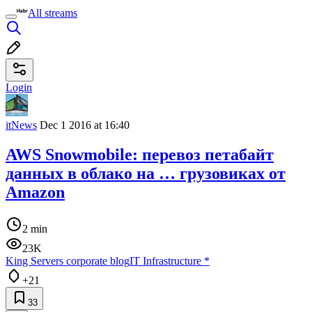
All streams
Login
itNews
Dec 1 2016 at 16:40
AWS Snowmobile: перевоз петабайт
данных в облако на … грузовиках от
Amazon
2 min
23K
King Servers corporate blog
IT Infrastructure
*
+21
33