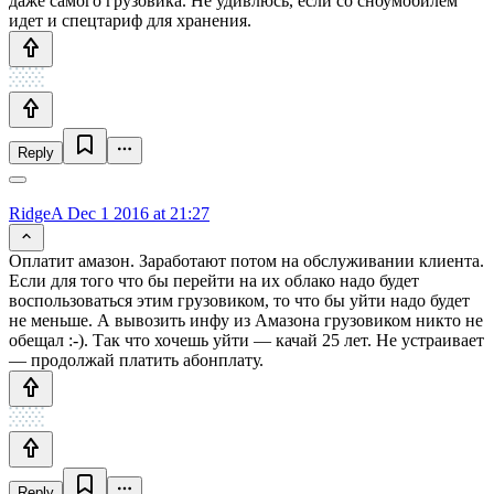
даже самого грузовика. Не удивлюсь, если со сноумобилем
идет и спецтариф для хранения.
Reply
RidgeA
Dec 1 2016 at 21:27
Оплатит амазон. Заработают потом на обслуживании клиента.
Если для того что бы перейти на их облако надо будет
воспользоваться этим грузовиком, то что бы уйти надо будет
не меньше. А вывозить инфу из Амазона грузовиком никто не
обещал :-). Так что хочешь уйти — качай 25 лет. Не устраивает
— продолжай платить абонплату.
Reply