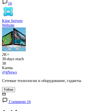
16
King Servers
Website
2K+
30-days reach
38
Karma
@itNews
Сетевые технологии и оборудование, гаджеты
Follow
Comments 16