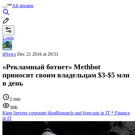
All streams
Login
itNews
Dec 21 2016 at 20:51
«Рекламный ботнет» Methbot
приносит своим владельцам $3-$5 млн
в день
2 min
38K
King Servers corporate blog
Research and forecasts in IT
*
Finance
in IT