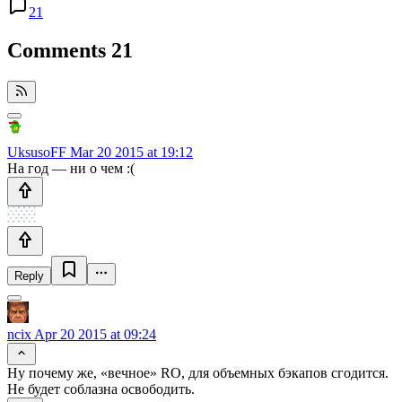
21
Comments
21
UksusoFF
Mar 20 2015 at 19:12
На год — ни о чем :(
Reply
ncix
Apr 20 2015 at 09:24
Ну почему же, «вечное» RO, для объемных бэкапов сгодится.
Не будет соблазна освободить.