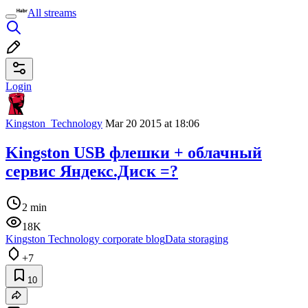
All streams
Login
Kingston_Technology
Mar 20 2015 at 18:06
Kingston USB флешки + облачный
сервис Яндекс.Диск =?
2 min
18K
Kingston Technology corporate blog
Data storaging
+7
10