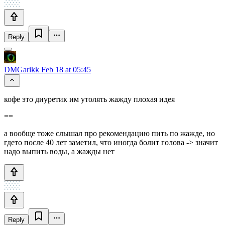
Reply
DMGarikk
Feb 18 at 05:45
кофе это диуретик им утолять жажду плохая идея
==
а вообще тоже слышал про рекомендацию пить по жажде, но
гдето после 40 лет заметил, что иногда болит голова -> значит
надо выпить воды, а жажды нет
Reply