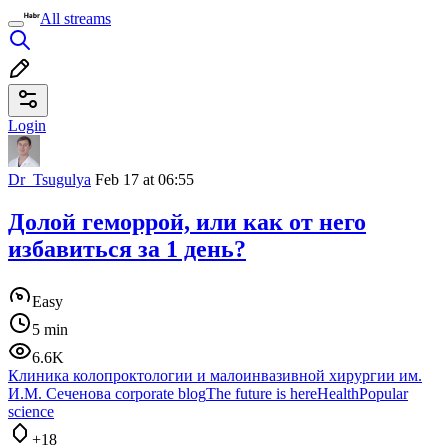
All streams
Login
Dr_Tsugulya
Feb 17 at 06:55
Долой геморрой, или как от него
избавиться за 1 день?
Easy
5 min
6.6K
Клиника колопроктологии и малоинвазивной хирургии им.
И.М. Сеченова corporate blog
The future is here
Health
Popular
science
+18