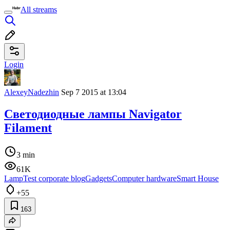
All streams
Login
AlexeyNadezhin
Sep 7 2015 at 13:04
Светодиодные лампы Navigator
Filament
3 min
61K
LampTest corporate blog
Gadgets
Computer hardware
Smart House
+55
163