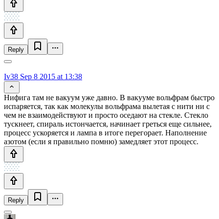
Reply
Iv38
Sep 8 2015 at 13:38
Нифига там не вакуум уже давно. В вакууме вольфрам быстро
испаряется, так как молекулы вольфрама вылетая с нити ни с
чем не взаимодействуют и просто оседают на стекле. Стекло
тускнеет, спираль истончается, начинает греться еще сильнее,
процесс ускоряется и лампа в итоге перегорает. Наполнение
азотом (если я правильно помню) замедляет этот процесс.
Reply