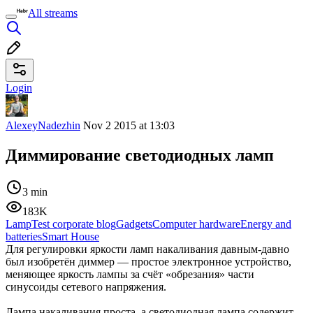
All streams
Login
AlexeyNadezhin
Nov 2 2015 at 13:03
Диммирование светодиодных ламп
3 min
183K
LampTest corporate blog
Gadgets
Computer hardware
Energy and
batteries
Smart House
Для регулировки яркости ламп накаливания давным-давно
был изобретён диммер — простое электронное устройство,
меняющее яркость лампы за счёт «обрезания» части
синусоиды сетевого напряжения.
Лампа накаливания проста, а светодиодная лампа содержит