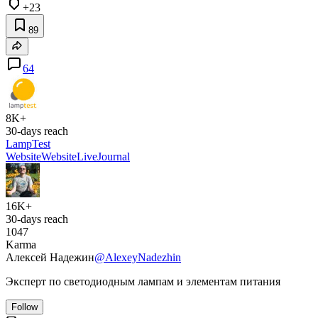
+23
89
64
8K+
30-days reach
LampTest
Website
Website
LiveJournal
16K+
30-days reach
1047
Karma
Алексей Надежин
@AlexeyNadezhin
Эксперт по светодиодным лампам и элементам питания
Follow