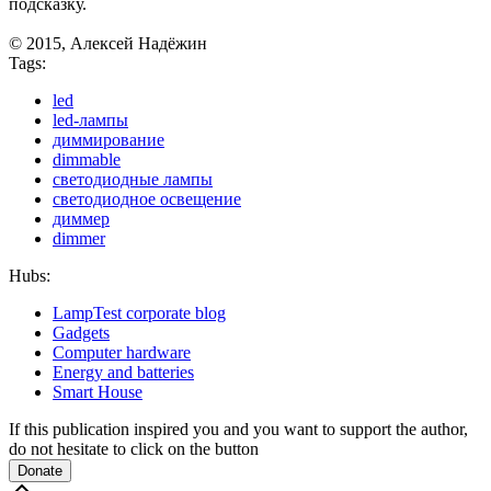
подсказку.
© 2015, Алексей Надёжин
Tags:
led
led-лампы
диммирование
dimmable
светодиодные лампы
светодиодное освещение
диммер
dimmer
Hubs:
LampTest corporate blog
Gadgets
Computer hardware
Energy and batteries
Smart House
If this publication inspired you and you want to support the author,
do not hesitate to click on the button
Donate