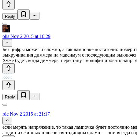
Reply
olis
Nov 2 2015 at 16:29
Без цифры может и сложно, а так лампочке достаточно помери
выкручивания диммера на максимум с последующим выключени
Хуже будет, когда диммеры перестанут модифицировать напряж
Reply
rdc
Nov 2 2015 at 21:17
если мерять напряжение, то такая лампочка будет постоянно мен
а один из жирных плюсов светодиодных ламп — они всегда горя