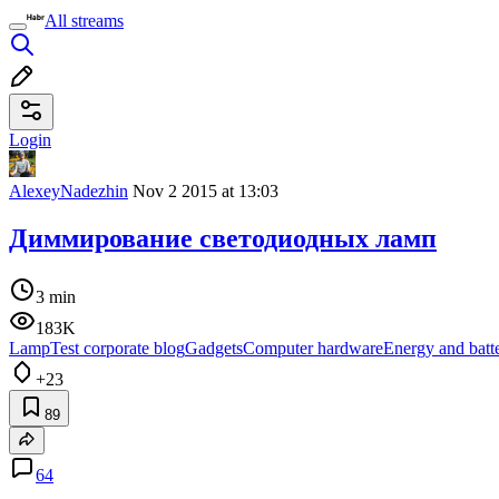
All streams
Login
AlexeyNadezhin
Nov 2 2015 at 13:03
Диммирование светодиодных ламп
3 min
183K
LampTest corporate blog
Gadgets
Computer hardware
Energy and batte
+23
89
64