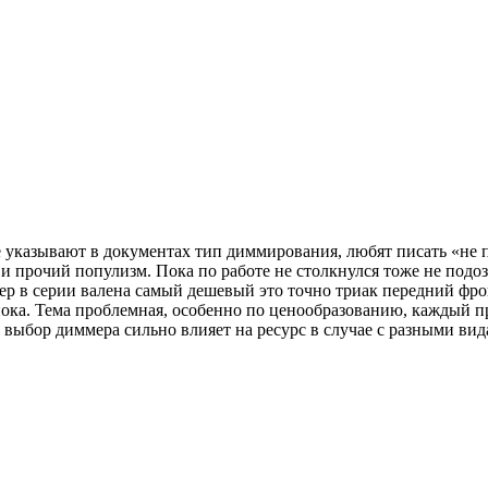
 указывают в документах тип диммирования, любят писать «не 
прочий популизм. Пока по работе не столкнулся тоже не подозр
р в серии валена самый дешевый это точно триак передний фронт
ка. Тема проблемная, особенно по ценообразованию, каждый про
е выбор диммера сильно влияет на ресурс в случае с разными ви