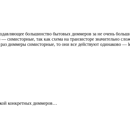
 подавляющее большинство бытовых диммеров за не очень больши
г) — симисторные, так как схема на транзисторе значительно сло
 раз диммеры симисторные, то они все действуют одинаково — le
ржкой конкретных диммеров…