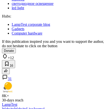
светодиодное освещение
led light
Hubs:
LampTest corporate blog
Gadgets
Computer hardware
If this publication inspired you and you want to support the author,
do not hesitate to click on the button
Donate
+12
16
31
8K+
30-days reach
LampTest
Website
Website
LiveJournal