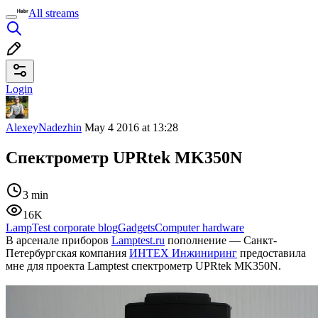
All streams
Login
AlexeyNadezhin
May 4 2016 at 13:28
Спектрометр UPRtek MK350N
3 min
16K
LampTest corporate blog
Gadgets
Computer hardware
В арсенале приборов
Lamptest.ru
пополнение — Санкт-
Петербургская компания
ИНТЕХ Инжиниринг
предоставила
мне для проекта Lamptest спектрометр UPRtek MK350N.