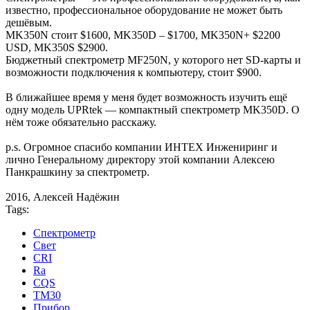
известно, профессиональное оборудование не может быть
дешёвым.
MK350N стоит $1600, MK350D – $1700, MK350N+ $2200
USD, MK350S $2900.
Бюджетный спектрометр MF250N, у которого нет SD-карты и
возможности подключения к компьютеру, стоит $900.
В ближайшее время у меня будет возможность изучить ещё
одну модель UPRtek — компактный спектрометр MK350D. О
нём тоже обязательно расскажу.
p.s. Огромное спасибо компании ИНТЕХ Инжениринг и
лично Генеральному директору этой компании Алексею
Панкрашкину за спектрометр.
2016, Алексей Надёжин
Tags:
Спектрометр
Свет
CRI
Ra
CQS
TM30
Прибор