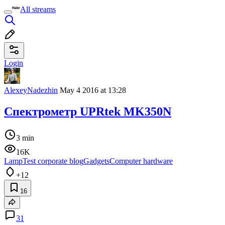
All streams
Login
AlexeyNadezhin
May 4 2016 at 13:28
Спектрометр UPRtek MK350N
3 min
16K
LampTest corporate blog
Gadgets
Computer hardware
+12
16
31