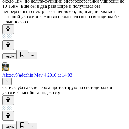
около 1нм, но дельта-функции энергосберегайки уширены до
10-15нм. Ещё бы в два раза шире и получился бы
непрерывный спектр. Тест неплохой, но, нмв, не хватает
лазерной указки и
лампового
классического светодиода без
люминофора.
Reply
AlexeyNadezhin
May 4 2016 at 14:03
Сейчас убегаю, вечером протестирую на светодиодах и
указке. Спасибо за подсказку.
Reply