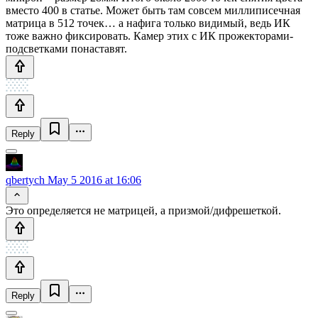
вместо 400 в статье. Может быть там совсем миллиписечная
матрица в 512 точек… а нафига только видимый, ведь ИК
тоже важно фиксировать. Камер этих с ИК прожекторами-
подсветками понаставят.
Reply
qbertych
May 5 2016 at 16:06
Это определяется не матрицей, а призмой/дифрешеткой.
Reply