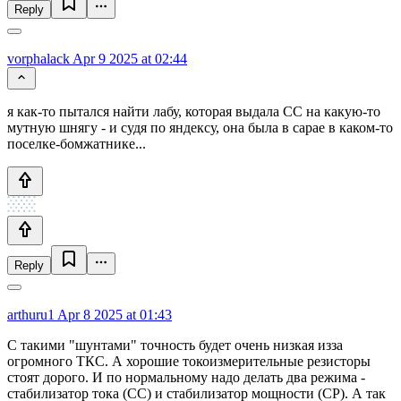
Reply
vorphalack
Apr 9 2025 at 02:44
я как-то пытался найти лабу, которая выдала СС на какую-то
мутную шнягу - и судя по яндексу, она была в сарае в каком-то
поселке-бомжатнике...
Reply
arthuru1
Apr 8 2025 at 01:43
С такими "шунтами" точность будет очень низкая изза
огромного ТКС. А хорошие токоизмерительные резисторы
стоят дорого. И по нормальному надо делать два режима -
стабилизатор тока (СС) и стабилизатор мощности (СР). А так