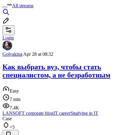
All streams
Login
Golyakina
Apr 28 at 08:32
Как выбрать вуз, чтобы стать
специалистом, а не безработным
Easy
7 min
7.4K
LANSOFT corporate blog
IT career
Studying in IT
Case
+5