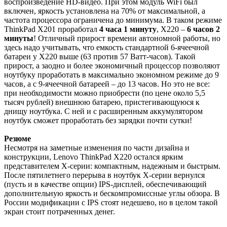
воспроизведение HD-видео. При этом модуль WiFi был
включен, яркость установлена на 70% от максимальной, а
частота процессора ограничена до минимума. В таком режиме
ThinkPad X201 проработал
4 часа 1 минуту
, X220 –
6 часов 2
минуты
! Отличный прирост времени автономной работы, но
здесь надо учитывать, что емкость стандартной 6-ячеечной
батареи у X220 выше (63 против 57 Ватт-часов). Такой
прирост, а заодно и более экономичный процессор позволяют
ноутбуку проработать в максимально экономном режиме до 9
часов, а с 9-ячеечной батареей – до 13 часов. Но это не все:
при необходимости можно приобрести (по цене около 5,5
тысяч рублей) внешнюю батарею, пристегивающуюся к
днищу ноутбука. С ней и с расширенным аккумулятором
ноутбук сможет проработать без зарядки почти сутки!
Резюме
Несмотря на заметные изменения по части дизайна и
конструкции, Lenovo ThinkPad X220 остался ярким
представителем X-серии: компактным, надежным и быстрым.
После пятилетнего перерыва в ноутбук X-серии вернулся
(пусть и в качестве опции) IPS-дисплей, обеспечивающий
дополнительную яркость и бескомпромиссные углы обзора. В
России модификации с IPS стоят недешево, но в целом такой
экран стоит потраченных денег.