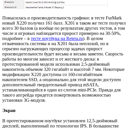
Повысилась и производительность графики: в тесте FurMark
новый X220 получил 161 балл. X201 в таком же тесте получил
всего 30 баллов (а вообще по результатам других тестов, в том
числе и игровых наблюдается прирост примерно на 30-50%,
подробнее – в
тесте ноутбука на Retera.ru
). В целом
отзывчивость системы и на X201 была неплохой, но в
серьезно нагружающих процессор задачах прирост
производительности будет весьма и весьма заметен. Скорость
работы во многом зависит и от жесткого диска: в
протестированной модели использован 2,5-дюймовый
накопитель объемом 320 гигабайт и высотой 7 мм. Некоторые
модификации X220 доступны со 160-гигабайтным
накопителем SSD, а опционально для этой модели доступен
дополнительный твердотельный привод mSATA,
устанавливающийся в один из слотов mini-PCIe. Правда для
такого апгрейда придется пожертвовать возможностью
установки 3G-модуля.
Экран
В протестированном ноутбуке установлен 12,5-дюймовый
дисплей, выполненный по технологии IPS. В большинстве