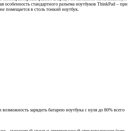
я особенность стандартного разъема ноутбуков ThinkPad – при
 не помещается в столь тонкий ноутбук.
и возможность зарядить батарею ноутбука с нуля до 80% всего
те же – магниевый сплав и армированный стекловолокном (или