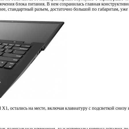
чения блока питания. В нем сохранилась главная конструктивна
нее, стандартный разъем, достаточно большой по габаритам, уже
X1, остались на месте, включая клавиатуру с подсветкой снизу 
толь радикальные изменения, да и материалы корпуса остались 