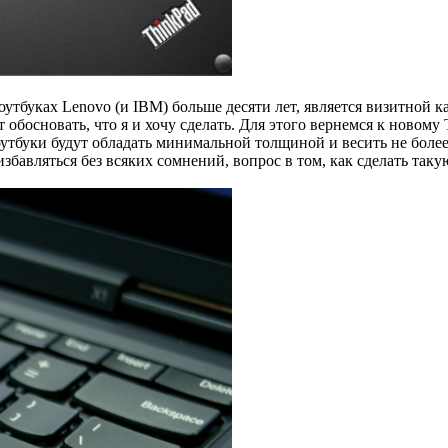
оутбуках Lenovo (и IBM) больше десяти лет, является визитной к
обосновать, что я и хочу сделать. Для этого вернемся к новому T
ноутбуки будут обладать минимальной толщиной и весить не бол
авляться без всяких сомнений, вопрос в том, как сделать таку