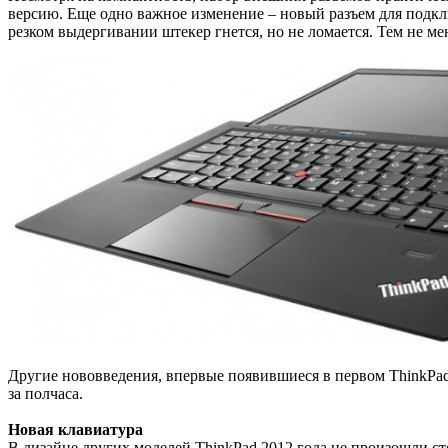
версию. Еще одно важное изменение – новый разъем для подклю
резком выдергивании штекер гнется, но не ломается. Тем не ме
Другие нововведения, впервые появившиеся в первом ThinkPad 
за полчаса.
Новая клавиатура
В дизайне других моделей ThinkPad 2012 года не произошли с