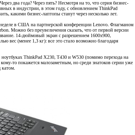
рез два года? Через пять? Несмотря на то, что серия бизнес-
ивных в индустрии, в этом году, с обновлением ThinkPad
ить, какими бизнес-лаптопы станут через несколько лет.
й неделе в США на партнерской конференции Lenovo. Флагманом
bon. Можно без преувеличения сказать, что от первой версии
название. 14-дюймовый экран с разрешением 1600x900,
ю вес (менее 1,3 кг): все это стало возможно благодаря
 ноутбуках ThinkPad X230, T430 и W530 (помимо перехода на
е кому-то покажется малозаметным, но среди знатоков серии уже
 катом.