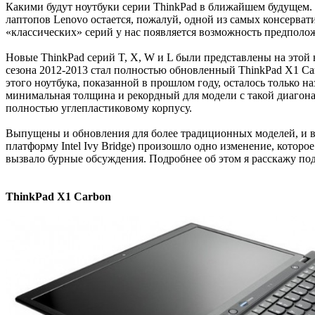
Какими будут ноутбуки серии ThinkPad в ближайшем будущем. Че
лаптопов Lenovo остается, пожалуй, одной из самых консерват
«классических» серий у нас появляется возможность предполож
Новые ThinkPad серий T, X, W и L были представлены на это
сезона 2012-2013 стал полностью обновленный ThinkPad X1 Car
этого ноутбука, показанной в прошлом году, осталось только 
минимальная толщина и рекордный для модели с такой диагональ
полностью углепластиковому корпусу.
Выпущены и обновления для более традиционных моделей, и в
платформу Intel Ivy Bridge) произошло одно изменение, которо
вызвало бурные обсуждения. Подробнее об этом я расскажу под
ThinkPad X1 Carbon