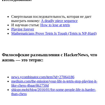
Смертельная последовательность, которая не дает
выиграть никому:
A deadly piece sequence
И научная статья:
How to lose at tetris
Playing forever
Mathematicians Prove Tetris Is Tough (Tetris is NP-Hard)
Философские размышления с HackerNews, что
жизнь — это тетрис:
news.ycombinator.com/item?id=27064186
medium.com/the-mission/your-life-is-tetris-stop-playing-it-
like-chess-4baac6b2750d
shkspr.mobi/blog/2016/01/for-some-people-life-is-harder-
than-chess