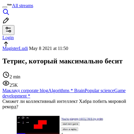
All streams
Login
MagisterLudi
May 8 2021 at 11:50
Тетрис, который максимально бесит
2 min
25K
Маклауд corporate blog
Algorithms
*
Brain
Popular science
Game
development
*
Сможет ли коллективный интеллект Хабра побить мировой
рекорд?