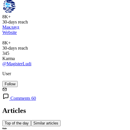
8K+
30-days reach
Маклауд
Website
8K+
30-days reach
345
Karma
@MagisterLudi
User
Follow
Comments 60
Articles
Top of the day
Similar articles