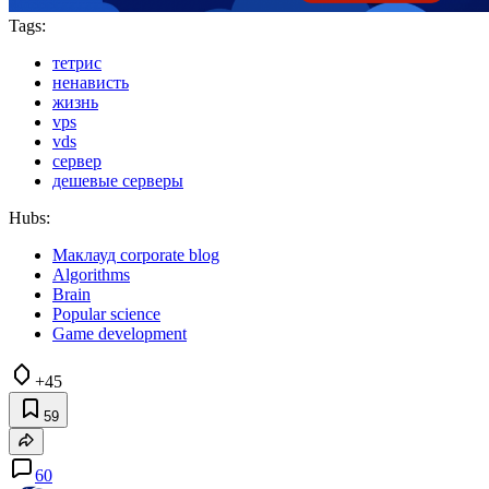
Tags:
тетрис
ненависть
жизнь
vps
vds
сервер
дешевые серверы
Hubs:
Маклауд corporate blog
Algorithms
Brain
Popular science
Game development
+45
59
60