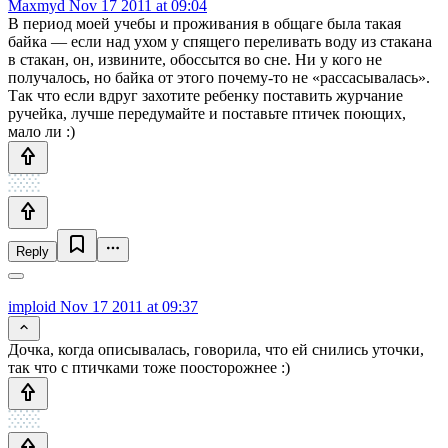
Maxmyd
Nov 17 2011 at 09:04
В период моей учебы и проживания в общаге была такая
байка — если над ухом у спящего переливать воду из стакана
в стакан, он, извините, обоссытся во сне. Ни у кого не
получалось, но байка от этого почему-то не «рассасывалась».
Так что если вдруг захотите ребенку поставить журчание
ручейка, лучше передумайте и поставьте птичек поющих,
мало ли :)
Reply
imploid
Nov 17 2011 at 09:37
Дочка, когда описывалась, говорила, что ей снились уточки,
так что с птичками тоже поосторожнее :)