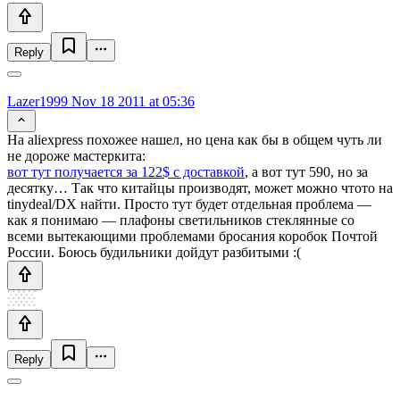
Reply
Lazer1999
Nov 18 2011 at 05:36
На aliexpress похожее нашел, но цена как бы в общем чуть ли
не дороже мастеркита:
вот тут получается за 122$ с доставкой
, а вот тут 590, но за
десятку… Так что китайцы производят, может можно чтото на
tinydeal/DX найти. Просто тут будет отдельная проблема —
как я понимаю — плафоны светильников стеклянные со
всеми вытекающими проблемами бросания коробок Почтой
России. Боюсь будильники дойдут разбитыми :(
Reply