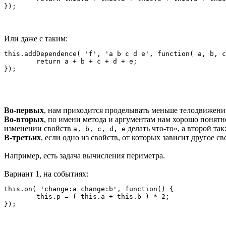
Или даже с таким:
this.addDependence( 'f', 'a b c d e', function( a, b, c
	return a + b + c + d + e;

Во-первых
, нам приходится проделывать меньше телодвижен
Во-вторых
, по имени метода и аргументам нам хорошо понятно
изменении свойств
делать что-то», а второй та
a, b, c, d, e
В-третьих
, если одно из свойств, от которых зависит другое с
Например, есть задача вычисления периметра.
Вариант 1, на событиях:
this.on( 'change:a change:b', function() {

	this.p = ( this.a + this.b ) * 2;
