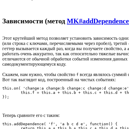
Зависимости (метод
MK#addDependence
Этот крутейший метод позволяет установить зависимость одни
(или строка с ключами, перечисляемыми через пробел), третий 
геттер вызывается каждый раз, когда вы получаете свойство, а
работать очень аккуратно, так как относительно тяжелые вычи
отличаются от обычной обработки событий изменения данных и
самодокументирующемуся коду.
Скажем, нам нужно, чтобы свойство
всегда являлось суммой
f
Вот так выглядит код, построенный на чистых событиях:
this.on( 'change:a change:b change:c change:d change:e'
	this.f = this.a + this.b + this.c + this.d + this.e;

Теперь сравните его с таким:
this.addDependence( 'f', 'a b c d e', function() {

	return this.a + this.b + this.c + this.d + this.e;
