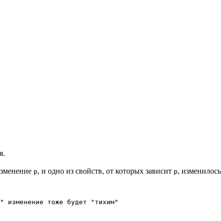
я.
изменение
, и одно из свойств, от которых зависит
, изменилос
p
p