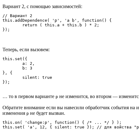
Вариант 2, с помощью зависимостей:
// Вариант 2

this.addDependence( 'p', 'a b', function() {

	return ( this.a + this.b ) * 2;

Теперь, если вызовем:
this.set({

	a: 2,

	b: 3

}, {

	silent: true

… то в первом варианте
не изменится, во втором — изменитс
p
Обратите внимание если вы навесили обработчик события на 
изменения
не будет вызван.
p
this.on( 'change:p', function() { /* ... */ } );
