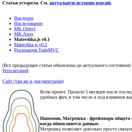
Статья устарела. См.
актуальную историю версий
.
Введение
Наследование
MK.Object
MK.Array
Matreshka.js v0.1
Matreshka.js v0.2
Реализация TodoMVC
(Все предыдущие статьи обновлены до актуального состояния)
Репозиторий
Сайт (там же и документация)
Всем привет. Прошло 5 месяцев после после
удобных фич, в том числе и под влияниев в
Напомню, Матрешка - фреймворк общего н
когда обновляются данные.
Матрешка позволяет довольно просто связать