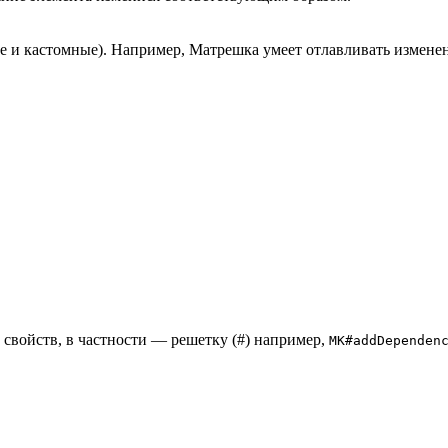
е и кастомные). Например, Матрешка умеет отлавливать изменен
и свойств, в частности — решетку (#) например,
MK#addDependen