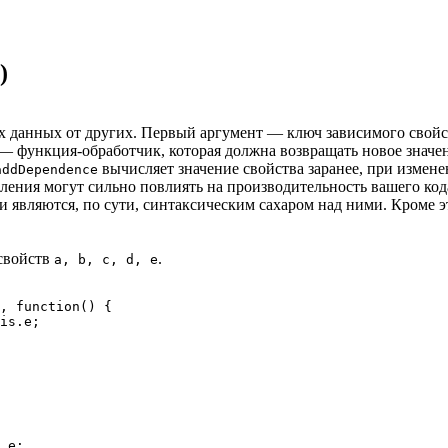
)
х данных от других. Первый аргумент — ключ зависимого свойст
— функция-обработчик, которая должна возвращать новое значение
вычисляет значение свойства заранее, при измене
addDependence
сления могут сильно повлиять на производительность вашего код
 являются, по сути, синтаксическим сахаром над ними. Кроме эт
 свойств
.
a, b, c, d, e
, function() {
