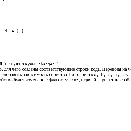
, d, e ) {

ий (не нужно кучи
)
'change:'
, для чего созданы соответствующие строки кода. Переводя на 
к: «добавить зависимость свойства
от свойств
». 
f
a, b, c, d, e
войство будет изменено с флагом
, первый вариант не срабо
silent