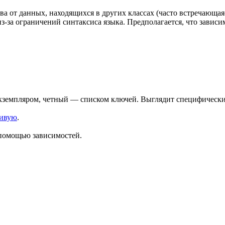
ва от данных, находящихся в других классах (часто встречающа
з-за ограничений синтаксиса языка. Предполагается, что зависим
 экземпляром, четный — списком ключей. Выглядит специфически,
живую
.
 помощью зависимостей.