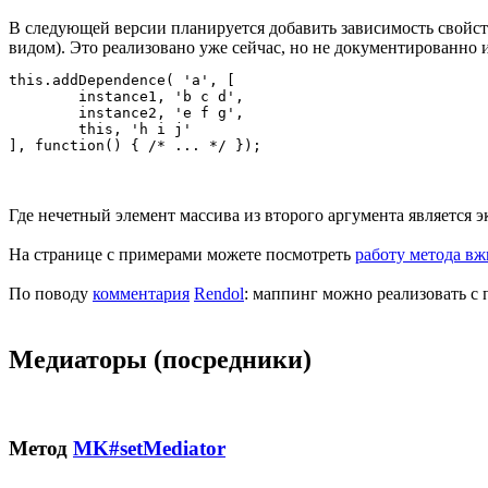
В следующей версии планируется добавить зависимость свойст
видом). Это реализовано уже сейчас, но не документированно и
this.addDependence( 'a', [

	instance1, 'b c d',

	instance2, 'e f g',

	this, 'h i j'

Где нечетный элемент массива из второго аргумента является
На странице с примерами можете посмотреть
работу метода в
По поводу
комментария
Rendol
: маппинг можно реализовать с
Медиаторы (посредники)
Метод
MK#setMediator