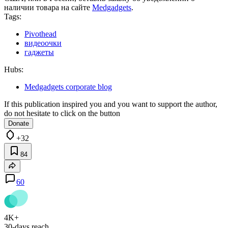
наличии товара на сайте
Medgadgets
.
Tags:
Pivothead
видеоочки
гаджеты
Hubs:
Medgadgets corporate blog
If this publication inspired you and you want to support the author,
do not hesitate to click on the button
Donate
+32
84
60
4K+
30-days reach