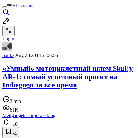
All streams
Login
marks
Aug 28 2014 at 06:56
«Умный» мотоциклетный шлем Skully
AR-1: самый успешный проект на
Indiegogo за все время
2 min
61K
Medgadgets corporate blog
+18
54