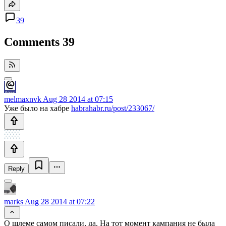
39
Comments
39
melmaxnvk
Aug 28 2014 at 07:15
Уже было на хабре
habrahabr.ru/post/233067/
Reply
marks
Aug 28 2014 at 07:22
О шлеме самом писали, да. На тот момент кампания не была