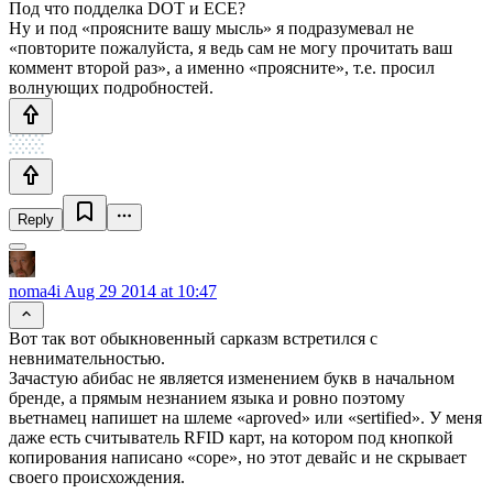
Под что подделка DOT и ECE?
Ну и под «проясните вашу мысль» я подразумевал не
«повторите пожалуйста, я ведь сам не могу прочитать ваш
коммент второй раз», а именно «проясните», т.е. просил
волнующих подробностей.
Reply
noma4i
Aug 29 2014 at 10:47
Вот так вот обыкновенный сарказм встретился с
невнимательностью.
Зачастую абибас не является изменением букв в начальном
бренде, а прямым незнанием языка и ровно поэтому
вьетнамец напишет на шлеме «aproved» или «sertified». У меня
даже есть считыватель RFID карт, на котором под кнопкой
копирования написано «cope», но этот девайс и не скрывает
своего происхождения.