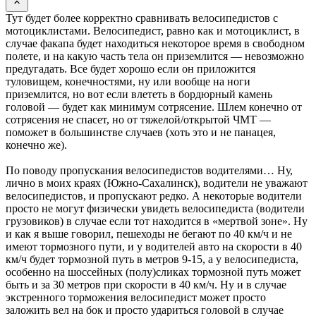
Тут будет более корректно сравнивать велосипедистов с
мотоциклистами. Велосипедист, равно как и мотоциклист, в
случае факапа будет находиться некоторое время в свободном
полете, и на какую часть тела он приземлится — невозможно
предугадать. Все будет хорошо если он приложится
туловищем, конечностями, ну или вообще на ноги
приземлится, но вот если влететь в бордюрный камень
головой — будет как минимум сотрясение. Шлем конечно от
сотрясения не спасет, но от тяжелой/открытой ЧМТ —
поможет в большинстве случаев (хоть это и не панацея,
конечно же).
По поводу пропускания велосипедистов водителями… Ну,
лично в моих краях (Южно-Сахалинск), водители не уважают
велосипедистов, и пропускают редко. А некоторые водители
просто не могут физически увидеть велосипедиста (водители
грузовиков) в случае если тот находится в «мертвой зоне». Ну
и как я выше говорил, пешеходы не бегают по 40 км/ч и не
имеют тормозного пути, и у водителей авто на скорости в 40
км/ч будет тормозной путь в метров 9-15, а у велосипедиста,
особенно на шоссейных (полу)сликах тормозной путь может
быть и за 30 метров при скорости в 40 км/ч. Ну и в случае
экстренного торможения велосипедист может просто
заложить вел на бок и просто удариться головой в случае