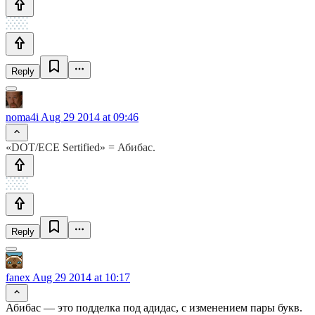
Reply
noma4i
Aug 29 2014 at 09:46
«DOT/ECE Sertified» = Абибас.
Reply
fanex
Aug 29 2014 at 10:17
Абибас — это подделка под адидас, с изменением пары букв.