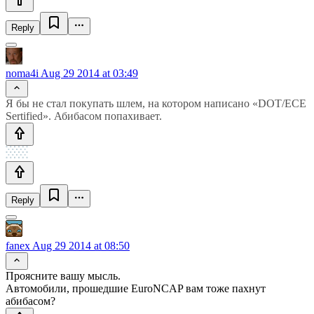
Reply
noma4i
Aug 29 2014 at 03:49
Я бы не стал покупать шлем, на котором написано «DOT/ECE
Sertified». Абибасом попахивает.
Reply
fanex
Aug 29 2014 at 08:50
Проясните вашу мысль.
Автомобили, прошедшие EuroNCAP вам тоже пахнут
абибасом?