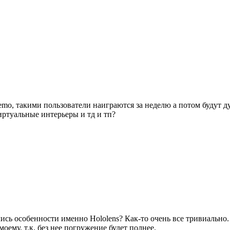
emo, такими пользователи наиграются за неделю а потом будут ду
иртуальные интерьеры и тд и тп?
ись особенности именно Hololens? Как-то очень все тривиально.
оему, т.к. без нее погружение будет полнее.