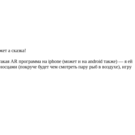
т а сказка!
акая AR программа на iphone (может и на android также) — я ей
осцами (покруче будет чем смотреть пару рыб в воздухе), игру