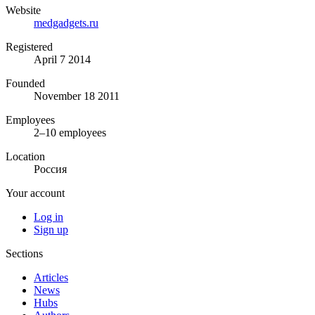
Website
medgadgets.ru
Registered
April 7 2014
Founded
November 18 2011
Employees
2–10 employees
Location
Россия
Your account
Log in
Sign up
Sections
Articles
News
Hubs