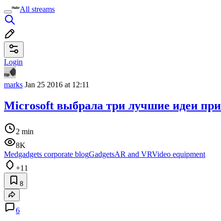
All streams
Login
marks
Jan 25 2016 at 12:11
Microsoft выбрала три лучшие идеи при
2 min
8K
Medgadgets corporate blog
Gadgets
AR and VR
Video equipment
+11
8
6