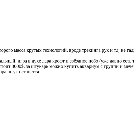
асса крутых технологий, вроде трекинга рук и тд, не гадже
ьный, игра в духе лара крофт и звёздное небо (уже давно есть т
тоит 3000$, за штукарь можно купить аквариум с группи и мечен
ара штук останется.