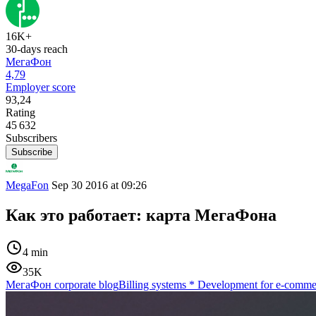
16K+
30-days reach
МегаФон
4,79
Employer score
93,24
Rating
45 632
Subscribers
Subscribe
MegaFon
Sep 30 2016 at 09:26
Как это работает: карта МегаФона
4 min
35K
МегаФон corporate blog
Billing systems
*
Development for e-comme