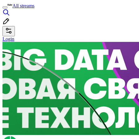
All streams
Login