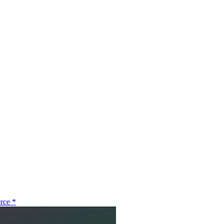
rce
*