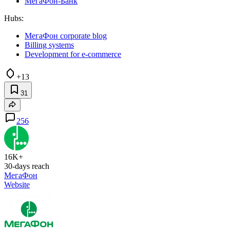
МегаФон-Банк
Hubs:
МегаФон corporate blog
Billing systems
Development for e-commerce
+13
31
256
16K+
30-days reach
МегаФон
Website