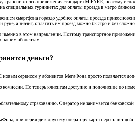
зку транспортного приложения стандарта MIFARE, поэтому исполь
на специальных турникетах для оплаты проезда в метро банковс
вением смартфона гораздо удобнее оплаты проезда прикосновени
й руке, а значит, оплатить им проезд можно быстро и без сложно
ся именно в этом направлении. Поэтому транспортное приложен
м нашим абонентам.
хранятся деньги?
С новым сервисом у абонентов МегаФона просто появляется доп
з комиссии. Но теперь клиентам доступно и пополнение по номе
 обязательному страхованию. Оператор не занимается банковской
аФона, при переходе к другому оператору карта перестанет дейс