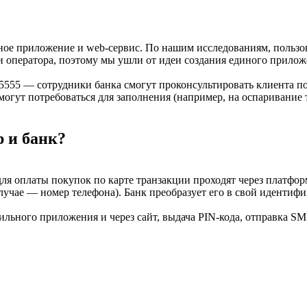
ое приложение и web-сервис. По нашим исследованиям, пользо
зи оператора, поэтому мы ушли от идеи создания единого прил
5555 — сотрудники банка смогут проконсультировать клиента п
 могут потребоваться для заполнения (например, на оспаривание
 и банк?
для оплаты покупок по карте транзакции проходят через платфо
учае — номер телефона). Банк преобразует его в свой идентиф
ильного приложения и через сайт, выдача PIN-кода, отправка SM