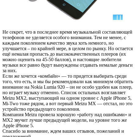
Не секрет, что в последнее время музыкальной составляющей
телефонов не уделяется особого внимания. Тем не менее, с
каждым поколением качество звука хоть немного, но
улучшается – по крайней мере, в целом по рынку. Но остается
ещё немалая пропасть до высококачественных плееров (их
можно оценить на 45-50 баллов), и настоящие любители
музыки все равно будут вынуждены отдавать немалые деньги
за них.
Если же хочется «комбайн» — то придется выбирать среди
того, что есть, и мы бы рекомендовали как минимум обратить
внимание на Nokia Lumia 920 – он не особо удобен как плеер,
но играет музыку отменно. Список остальных возглавляет
Meizu MX2, выступающий на одном уровне с Apple iPhone 5,
Mi-Two тоже рядом, а вот первый Meizu MX — отстал, но это
устройство предыдущего поколения.
Компания Meizu провела хорошую «работу над ошибками» и
MX2 звучит лучше предыдущей модели, на уровне того же
Apple iPhone 5.
Спасибо за внимание, ждем ваших отзывов, пожеланий и
предложений.