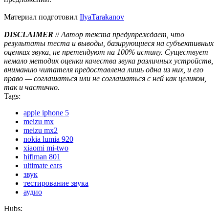
Материал подготовил
IlyaTarakanov
DISCLAIMER
//
Автор текста предупреждает, что
результаты теста и выводы, базирующиеся на субъективных
оценках звука, не претендуют на 100% истину. Существует
немало методик оценки качества звука различных устройств,
вниманию читателя предоставлена лишь одна из них, и его
право — соглашаться или не соглашаться с ней как целиком,
так и частично.
Tags:
apple iphone 5
meizu mx
meizu mx2
nokia lumia 920
xiaomi mi-two
hifiman 801
ultimate ears
звук
тестирование звука
аудио
Hubs: