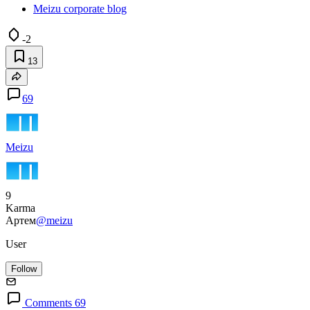
Meizu corporate blog
-2
13
69
Meizu
9
Karma
Артем
@meizu
User
Follow
Comments 69