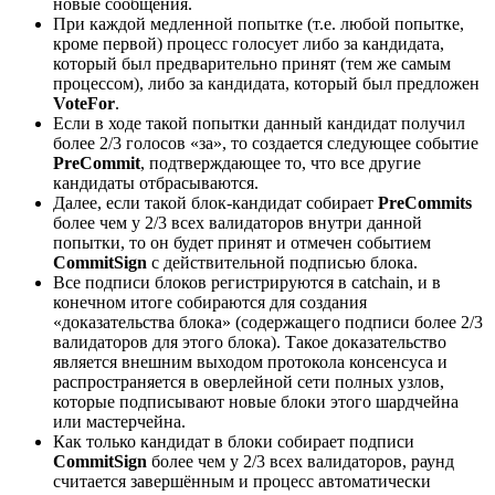
новые сообщения.
При каждой медленной попытке (т.е. любой попытке,
кроме первой) процесс голосует либо за кандидата,
который был предварительно принят (тем же самым
процессом), либо за кандидата, который был предложен
VoteFor
.
Если в ходе такой попытки данный кандидат получил
более 2/3 голосов «за», то создается следующее событие
PreCommit
, подтверждающее то, что все другие
кандидаты отбрасываются.
Далее, если такой блок-кандидат собирает
PreCommits
более чем у 2/3 всех валидаторов внутри данной
попытки, то он будет принят и отмечен событием
CommitSign
с действительной подписью блока.
Все подписи блоков регистрируются в catchain, и в
конечном итоге собираются для создания
«доказательства блока» (содержащего подписи более 2/3
валидаторов для этого блока). Такое доказательство
является внешним выходом протокола консенсуса и
распространяется в оверлейной сети полных узлов,
которые подписывают новые блоки этого шардчейна
или мастерчейна.
Как только кандидат в блоки собирает подписи
CommitSign
более чем у 2/3 всех валидаторов, раунд
считается завершённым и процесс автоматически