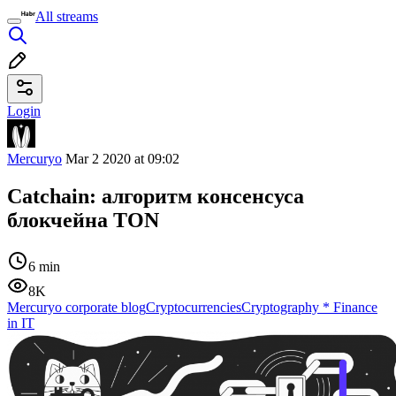
All streams
Login
Mercuryo
Mar 2 2020 at 09:02
Catchain: алгоритм консенсуса
блокчейна TON
6 min
8K
Mercuryo corporate blog
Cryptocurrencies
Cryptography
*
Finance
in IT