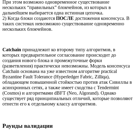
При этом возможно одновременное существование
нескольких “правильных” блокчейнов, из которых в
дальнейшем выбирается одна истинная цепочка.
2) Когда блоки создаются
ПОСЛЕ
достижения консенсуса. В
таких системах невозможно существование одновременно
нескольких блокчейнов.
Catchain
принадлежит ко второму типу алгоритмов, в
которых предварительное согласование происходит до
создания нового блока и промежуточные форки
(разветвления) практически невозможны. Модель консенсуса
Catchain основана на уже известном алгоритме practical
Byzantine Fault Tolerance (Hyperledger Fabric, Zilliqa),
обладающем повышенной стойкостью против атак Сивиллы в
асинхронных сетях, а также имеет сходства с Tendermint
(Cosmos) и алгоритмами dBFT (Neo, Algorand). Однако
существует ряд принципиальных отличий, которые позволяют
отнести его к отдельному классу алгоритмов.
Раунды валидации