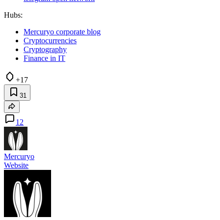
Hubs:
Mercuryo corporate blog
Cryptocurrencies
Cryptography
Finance in IT
+17
31
12
Mercuryo
Website