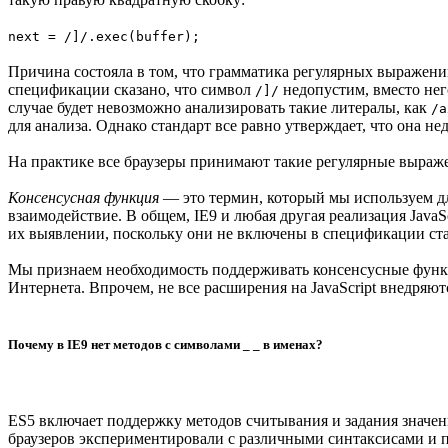
next = /]/.exec(buffer);
Причина состояла в том, что грамматика регулярных выражений
спецификации сказано, что символ
недопустим, вместо нег
/]/
случае будет невозможно анализировать такие литералы, как
/a
для анализа. Однако стандарт все равно утверждает, что она не
На практике все браузеры принимают такие регулярные выраж
Консенсусная функция
— это термин, который мы используем дл
взаимодействие. В общем, IE9 и любая другая реализация Java
их выявлении, поскольку они не включены в спецификации ст
Мы признаем необходимость поддерживать консенсусные функц
Интернета. Впрочем, не все расширения на JavaScript внедряю
Почему в IE9 нет методов с символами _ _ в именах?
ES5 включает поддержку методов считывания и задания значен
браузеров экспериментировали с различными синтаксисами и 