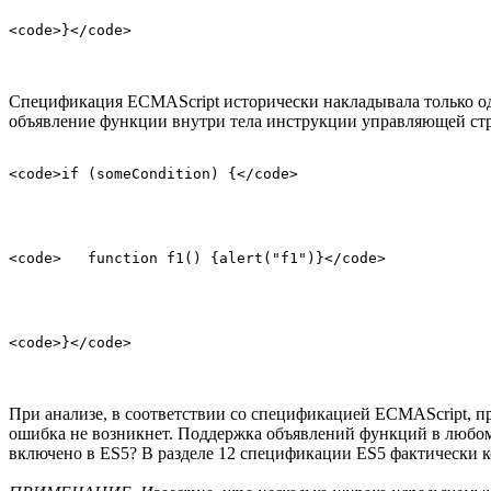
<code>}</code>
Спецификация ECMAScript исторически накладывала только од
объявление функции внутри тела инструкции управляющей стр
<code>if (someCondition) {</code>
<code>   function f1() {alert("f1")}</code>
<code>}</code>
При анализе, в соответствии со спецификацией ECMAScript, пр
ошибка не возникнет. Поддержка объявлений функций в любом м
включено в ES5? В разделе 12 спецификации ES5 фактически ко