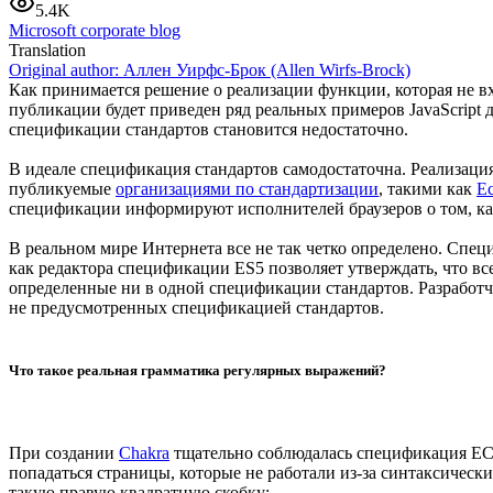
5.4K
Microsoft corporate blog
Translation
Original author:
Аллен Уирфс-Брок (Allen Wirfs-Brock)
Как принимается решение о реализации функции, которая не в
публикации будет приведен ряд реальных примеров JavaScript
спецификации стандартов становится недостаточно.
В идеале спецификация стандартов самодостаточна. Реализация 
публикуемые
организациями по стандартизации
, такими как
Ec
спецификации информируют исполнителей браузеров о том, как
В реальном мире Интернета все не так четко определено. Сп
как редактора спецификации ES5 позволяет утверждать, что в
определенные ни в одной спецификации стандартов. Разработч
не предусмотренных спецификацией стандартов.
Что такое реальная грамматика регулярных выражений?
При создании
Chakra
тщательно соблюдалась спецификация ECMA
попадаться страницы, которые не работали из-за синтаксичес
такую правую квадратную скобку: