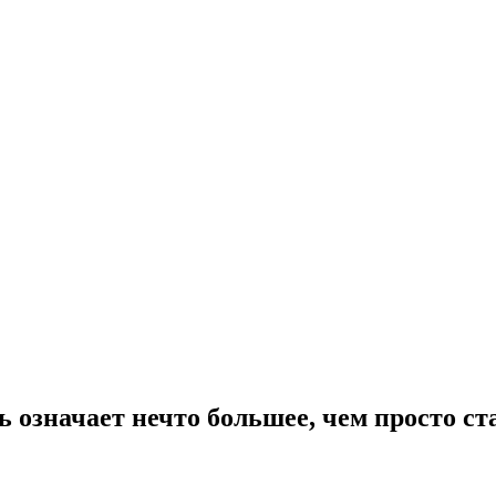
 означает нечто большее, чем просто с