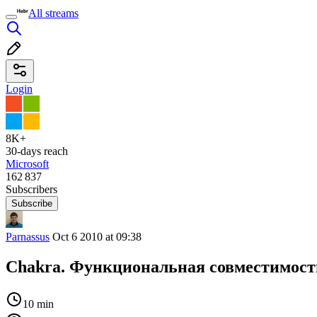
All streams
Login
8K+
30-days reach
Microsoft
162 837
Subscribers
Subscribe
Parnassus
Oct 6 2010 at 09:38
Chakra. Функциональная совместимость
10 min