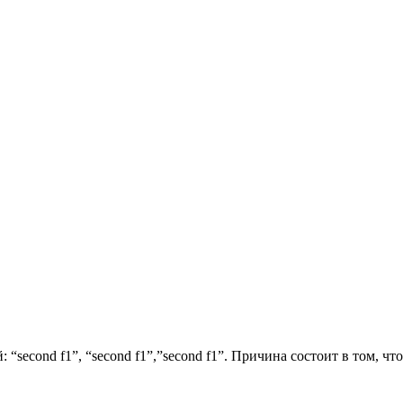
second f1”, “second f1”,”second f1”. Причина состоит в том, чт