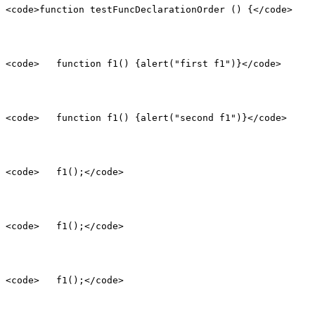
<code>function testFuncDeclarationOrder () {</code>
<code>   function f1() {alert("first f1")}</code>
<code>   function f1() {alert("second f1")}</code>
<code>   f1();</code>
<code>   f1();</code>
<code>   f1();</code>