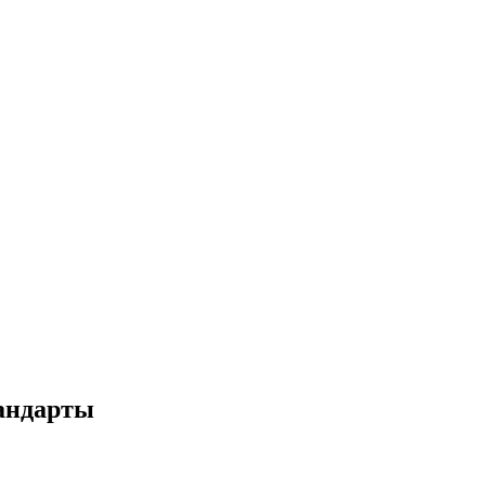
тандарты