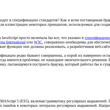
ходит в спецификацию стандартов? Как и всем поставщикам брау
 для иллюстрации некоторых принципов, используемых для созда
JavaScript просто включала бы все, что указано в
спецификации
ma International
или
W3C
, совершенно необходимы для обеспече
ие функции они должны реализовать, а разработчиков веб-сайт
ецификации редко бывают совершенны, а порой их намеренно о
сегда имеются проблемы, не нашедшие окончательного решения. 
ику, пытающемуся построить браузер, который работал бы в су
Script 5 (ES5), включая грамматику регулярных выражений. Но 
ких ошибок в некоторых литералах регулярных выражений. Напр