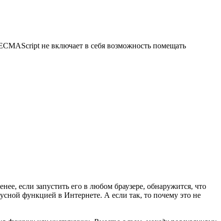
ECMAScript не включает в себя возможность помещать
ее, если запустить его в любом браузере, обнаружится, что
сной функцией в Интернете. А если так, то почему это не