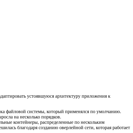
м адаптировать устоявшуюся архитектуру приложения к
блока файловой системы, который применялся по умолчанию.
ыросла на несколько порядков.
уальные контейнеры, распределенные по нескольким
ешилась благодаря созданию оверлейной сети, которая работает