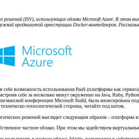
решений (ISV), использующих облако Microsoft Azure. В этом в
ржкой продвинутой оркестрации Docker-контейнеров. Рассказы
 в себе возможность использования PaaS (платформы как сервиса)
строив себе за несколько минут окружение на Java, Ruby, Python,
лагманской конференции Microsoft /build, была анонсирована под
 с техническо-технологической стороны, читайте под катом.
ологических решений выглядит следующим образом – платформа вз
обственное частное облако. При этом мы задействуем виртуаль
подключить в частное облако Jelastic, развернутое в собствен