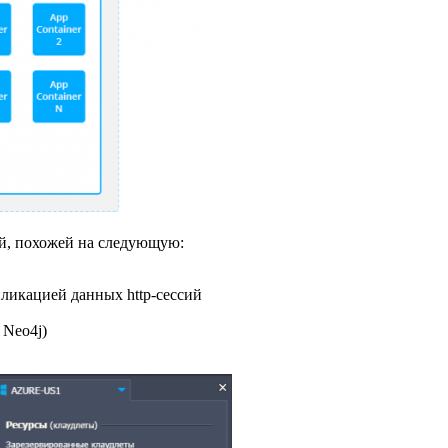
ой, похожей на следующую:
епликацией данных http-сессий
 Neo4j)