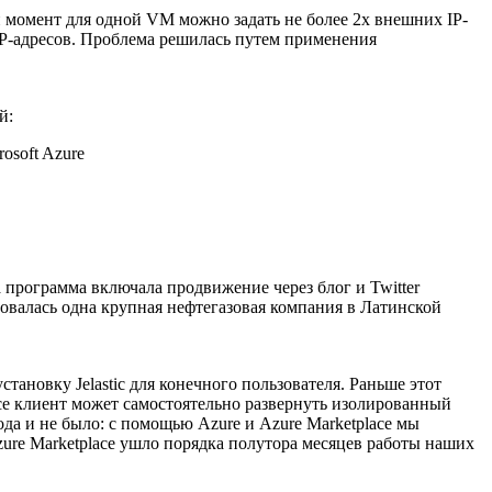
 момент для одной VM можно задать не более 2х внешних IP-
 IP-адресов. Проблема решилась путем применения
й:
osoft Azure
та программа включала продвижение через блог и Twitter
совалась одна крупная нефтегазовая компания в Латинской
тановку Jelastic для конечного пользователя. Раньше этот
ce клиент может самостоятельно развернуть изолированный
ехода и не было: с помощью Azure и Azure Marketplace мы
ure Marketplace ушло порядка полутора месяцев работы наших