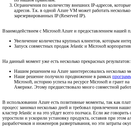
Ограничения по количеству внешних IP-адресов, которые
адресов. Т.к. в одной Azure VM может работать нескольк
зарезервированных IP (Reserved IP).
Взаимодействием с Microsoft Azure и предоставлением нашей п
Увеличение количества крупных клиентов, которым интере
Запуск совместных продаж Jelastic и Microsoft корпора
На данный момент уже есть несколько прекрасных результатов:
Нашим решением на Azure заинтересовались несколько 
Наше решение получило продвижение в рамках
программ
Microsoft, историю успеха на ресурсе Microsoft и грант
Америке. Этому предшествовало много совместной работы
В использовании Azure есть позитивные моменты, так как платф
процесс занимал несколько дней и требовал привлечения наши
кластер Jelastic и на это уйдет всего полчаса. Если же говорить
упростили и ускорили установку продукта, оставив при этом а
разработчиков и инженеров развертывания, но эти затраты окуп