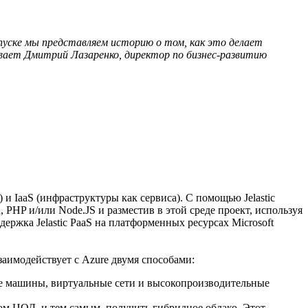
ыпуске мы представляем историю о том, как это делает
вает Дмитрий Лазаренко, директор по бизнес-развитию
 и IaaS (инфраструктуры как сервиса). С помощью Jelastic
 PHP и/или Node.JS и разместив в этой среде проект, используя
держка Jelastic PaaS на платформенных ресурсах Microsoft
аимодействует с Azure двумя способами:
ные машины, виртуальные сети и высокопроизводительные
ном ЦОД, и тем самым, получить гибридное облако. Этот