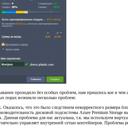
ртывание проходило без особых проблем, нам пришлось кое в че
ых порах возникло несколько проблем:
x. Оказалось, что это было следствием некорректного размера 
роизводительность дисковой подсистемы Azure Premium Storage в
. Данная проблема для нас актуальна, т.к. мы используем вирт
тоятельно управляет внутренней сетью контейнеров. Проблема р