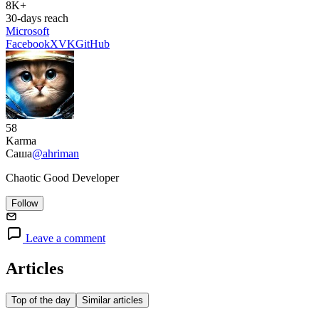
8K+
30-days reach
Microsoft
Facebook
X
VK
GitHub
58
Karma
Саша
@ahriman
Chaotic Good Developer
Follow
Leave a comment
Articles
Top of the day
Similar articles