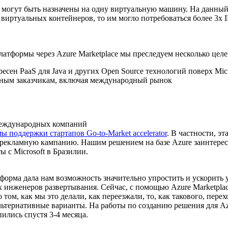
 могут быть назначены на одну виртуальную машину. На данный
о виртуальных контейнеров, то им могло потребоваться более 3х
латформы через Azure Marketplace мы преследуем несколько целе
сен PaaS для Java и других Open Source технологий поверх Micr
тивным заказчикам, включая международный рынок
международных компаний
ы поддержки стартапов Go-to-Market accelerator
. В частности, э
 на рекламную кампанию. Нашим решением на базе Azure заинтере
 с Microsoft в Бразилии.
орма дала нам возможность значительно упростить и ускорить ус
х инженеров развертывания. Сейчас, с помощью Azure Marketpla
 о том, как мы это делали, как переезжали, то, как такового, пер
льтернативные варианты. На работы по созданию решения для Az
ились спустя 3-4 месяца.