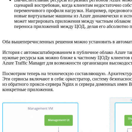
сценарий востребован, когда клиентам недостаточно со
переменчивого профиля нагрузки. Например, предновогод
новые виртуальные машины из Azure динамически и испо
может мигрировать приложения между частным облаком и
переноса приложений между ЦОД, делая его абсолютно 
Оба вышеперечисленных решения можно установить в автоматич
История с автомасштабированием в публичное облако Azure так
нужные ресурсы как можно ближе к частному ЦОДу клиентов и,
Azure Traffic Manager для возможности организации высокодос
Посмотрим теперь на техническую составляющую. Архитектура 
Эти сервисы включают в себя: оркестратор, систему безопаснос
из обратного прокси-сервера Nginx и сервера доменных имен B
конкретные приложения.