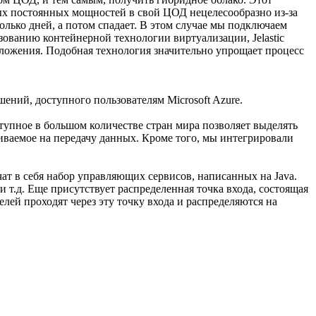
ых постоянных мощностей в свой ЦОД нецелесообразно из-за
лько дней, а потом спадает. В этом случае мы подключаем
ованию контейнерной технологии виртуализации, Jelastic
ложения. Подобная технология значительно упрощает процесс
ений, доступного пользователям Microsoft Azure.
тупное в большом количестве стран мира позволяет выделять
иваемое на передачу данных. Кроме того, мы интегрировали
т в себя набор управляющих сервисов, написанных на Java.
и т.д. Еще присутствует распределенная точка входа, состоящая
ей проходят через эту точку входа и распределяются на