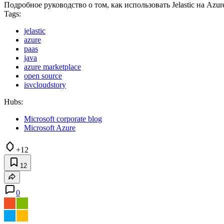
Подробное руководство о том, как использовать Jelastic на Azur
Tags:
jelastic
azure
paas
java
azure marketplace
open source
isvcloudstory
Hubs:
Microsoft corporate blog
Microsoft Azure
+12
12
0