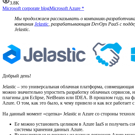
3.8K
Microsoft corporate blog
Microsoft Azure
*
Мы продолжаем рассказывать о компаниях-разработчиках 
компания
Jelastic
, разрабатывающая DevOps PaaS с подде
Jelastic.
Добрый день!
Jelastic – это универсальная облачная платформа, совмещающая
можно значительно упростить разработку облачных сервисов, на
плагины для Eclipse, NetBeans или IDEA. В прошлом году, на ф
Azure. О том, как это было, к чему привело и как все работает
На данный момент «сцепка» Jelastic и Azure со стороны техн
Ее можно установить целиком в Azure IaaS и получить с
системы хранения данных Azure.
Вычислительные ресурсы из разных регионов Azure можно 