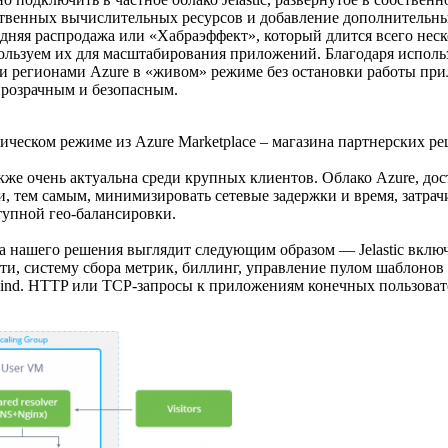
бственных вычислительных ресурсов и добавление дополнительн
няя распродажа или «Хабраэффект», который длится всего неско
льзуем их для масштабирования приложений. Благодаря использ
 регионами Azure в «живом» режиме без остановки работы при
прозрачным и безопасным.
еском режиме из Azure Marketplace – магазина партнерских реш
же очень актуальна среди крупных клиентов. Облако Azure, дос
 тем самым, минимизировать сетевые задержки и время, затрач
тупной гео-балансировки.
нашего решения выглядит следующим образом — Jelastic включа
ти, систему сбора метрик, биллинг, управление пулом шаблонов 
ind. HTTP или TCP-запросы к приложениям конечных пользовател