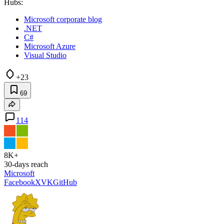
Hubs:
Microsoft corporate blog
.NET
C#
Microsoft Azure
Visual Studio
+23
69
114
8K+
30-days reach
Microsoft
Facebook
X
VK
GitHub