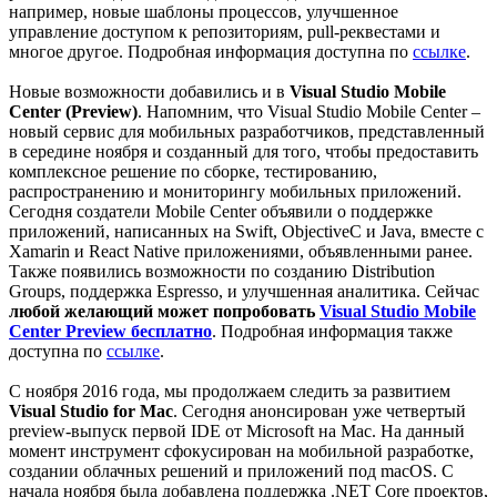
например, новые шаблоны процессов, улучшенное
управление доступом к репозиториям, pull-реквестами и
многое другое. Подробная информация доступна по
ссылке
.
Новые возможности добавились и в
Visual Studio Mobile
Center (Preview)
. Напомним, что Visual Studio Mobile Center –
новый сервис для мобильных разработчиков, представленный
в середине ноября и созданный для того, чтобы предоставить
комплексное решение по сборке, тестированию,
распространению и мониторингу мобильных приложений.
Сегодня создатели Mobile Center объявили о поддержке
приложений, написанных на Swift, ObjectiveC и Java, вместе с
Xamarin и React Native приложениями, объявленными ранее.
Также появились возможности по созданию Distribution
Groups, поддержка Espresso, и улучшенная аналитика. Сейчас
любой желающий может попробовать
Visual Studio Mobile
Center Preview бесплатно
. Подробная информация также
доступна по
ссылке
.
С ноября 2016 года, мы продолжаем следить за развитием
Visual Studio for Mac
. Сегодня анонсирован уже четвертый
preview-выпуск первой IDE от Microsoft на Mac. На данный
момент инструмент сфокусирован на мобильной разработке,
создании облачных решений и приложений под macOS. С
начала ноября была добавлена поддержка .NET Core проектов,