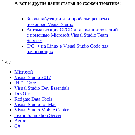
А вот и другие наши статьи по схожей тематике
:
Знаки табуляции или пробелы: решаем с
помощью Visual Studio
;
Автоматизация CI/CD для Java приложений
с помощью Microsoft Visual Studio Team
Services
;
С/С++ на Linux в Visual Studio Code для
начинающих
.
Tags:
Microsoft
Visual Studio 2017
.NET Core
Visual Studio Dev Essentials
DevOps
Redgate Data Tools
Visual Studio for Mac
Visual Studio Mobile Center
Team Foundation Server
Azure
C#