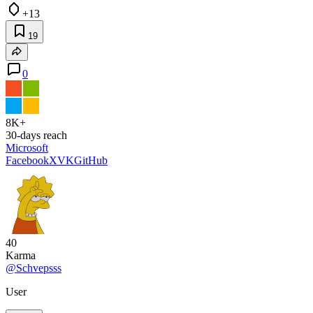
+13
19
0
8K+
30-days reach
Microsoft
Facebook
X
VK
GitHub
40
Karma
@Schvepsss
User