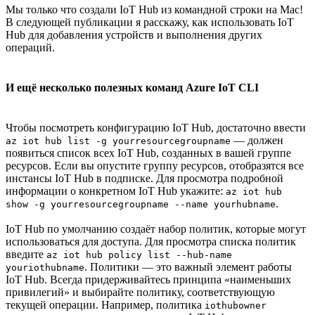
Мы только что создали IoT Hub из командной строки на Mac!
В следующей публикации я расскажу, как использовать IoT
Hub для добавления устройств и выполнения других
операций.
И ещё несколько полезных команд Azure IoT CLI
Чтобы посмотреть конфигурацию IoT Hub, достаточно ввести
— должен
az iot hub list -g yourresourcegroupname
появиться список всех IoT Hub, созданных в вашей группе
ресурсов. Если вы опустите группу ресурсов, отобразятся все
инстансы IoT Hub в подписке. Для просмотра подробной
информации о конкретном IoT Hub укажите:
az iot hub
.
show -g yourresourcegroupname --name yourhubname
IoT Hub по умолчанию создаёт набор политик, которые могут
использоваться для доступа. Для просмотра списка политик
введите
az iot hub policy list --hub-name
. Политики — это важный элемент работы
youriothubname
IoT Hub. Всегда придерживайтесь принципа «наименьших
привилегий» и выбирайте политику, соответствующую
текущей операции. Например, политика
iothubowner