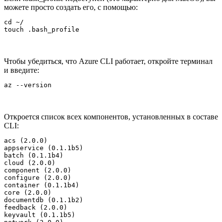
можете просто создать его, с помощью:
cd ~/

touch .bash_profile
Чтобы убедиться, что Azure CLI работает, откройте терминал
и введите:
az --version
Откроется список всех компонентов, установленных в составе
CLI:
acs (2.0.0)

appservice (0.1.1b5)

batch (0.1.1b4)

cloud (2.0.0)

component (2.0.0)

configure (2.0.0)

container (0.1.1b4)

core (2.0.0)

documentdb (0.1.1b2)

feedback (2.0.0)

keyvault (0.1.1b5)
