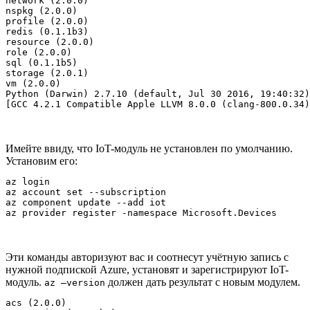
network (2.0.0)

nspkg (2.0.0)

profile (2.0.0)

redis (0.1.1b3)

resource (2.0.0)

role (2.0.0)

sql (0.1.1b5)

storage (2.0.1)

vm (2.0.0)

Python (Darwin) 2.7.10 (default, Jul 30 2016, 19:40:32)
[GCC 4.2.1 Compatible Apple LLVM 8.0.0 (clang-800.0.34)
Имейте ввиду, что IoT-модуль не установлен по умолчанию.
Установим его:
az login

az account set --subscription  

az component update --add iot

az provider register -namespace Microsoft.Devices
Эти команды авторизуют вас и соотнесут учётную запись с
нужной подпиской Azure, установят и зарегистрируют IoT-
модуль.
должен дать результат с новым модулем.
az –version
acs (2.0.0)
