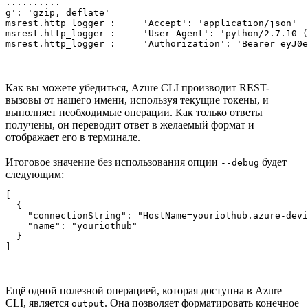
..........

g': 'gzip, deflate'

msrest.http_logger :     'Accept': 'application/json'

msrest.http_logger :     'User-Agent': 'python/2.7.10 (
msrest.http_logger :     'Authorization': 'Bearer eyJ0e
Как вы можете убедиться, Azure CLI производит REST-
вызовы от нашего имени, используя текущие токены, и
выполняет необходимые операции. Как только ответы
получены, он переводит ответ в желаемый формат и
отображает его в терминале.
Итоговое значение без использования опции
будет
--debug
следующим:
[

  {

    "connectionString": "HostName=youriothub.azure-devi
    "name": "youriothub"

  }

]
Ещё одной полезной операцией, которая доступна в Azure
CLI, является
. Она позволяет форматировать конечное
output