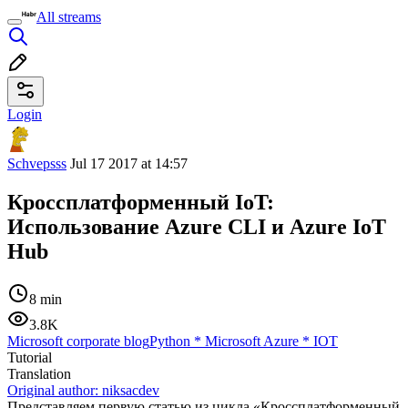
All streams
Login
Schvepsss
Jul 17 2017 at 14:57
Кроссплатформенный IoT:
Использование Azure CLI и Azure IoT
Hub
8 min
3.8K
Microsoft corporate blog
Python
*
Microsoft Azure
*
IOT
Tutorial
Translation
Original author:
niksacdev
Представляем первую статью из цикла «Кроссплатформенный