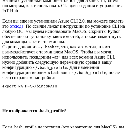
Начнём с установки компонентов IoT для Azure CLI, затем
посмотрим, как использовать CLI для создания и управления
IoT Hub.
Если вы еще не установили Azure CLI 2.0, вы можете сделать
это
отсюда
. По ссылке лежат инструкции по установке CLI на
любую ОС; мы будем использовать MacOS. Скрипты Python
обеспечивают установку зависимостей, а также задают путь
для команды «az» из терминала.
Скрипт дополнит
, что, как я заметил, плохо
~/.bashrc
взаимодействует с терминалом MacOS. Чтобы вы могли
использовать псевдоним «az» для всех команд Azure CLI,
нужно добавить следующую переменную среды в вашу
конфигурацию
. Для изменения
~/.bash_profile
конфигурации вводим в bash
, после
nano ~/.bash_profile
чего сохраняем настройки:
export PATH=\~/bin:$PATH
Не отображается .bash_profile?
Если .bash_profile недоступен (это характерно для MacOS), вы