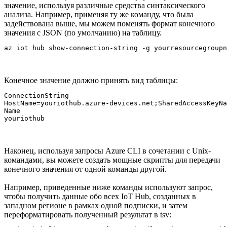
значение, используя различные средства синтаксического
анализа. Например, применяя ту же команду, что была
задействована выше, мы можем поменять формат конечного
значения с JSON (по умолчанию) на таблицу.
az iot hub show-connection-string -g yourresourcegroupn
Конечное значение должно принять вид таблицы:
ConnectionString                                       
HostName=youriothub.azure-devices.net;SharedAccessKeyNa
Name

youriothub
Наконец, используя запросы Azure CLI в сочетании с Unix-
командами, вы можете создать мощные скрипты для передачи
конечного значения от одной команды другой.
Например, приведенные ниже команды используют запрос,
чтобы получить данные обо всех IoT Hub, созданных в
западном регионе в рамках одной подписки, и затем
переформатировать полученный результат в tsv: