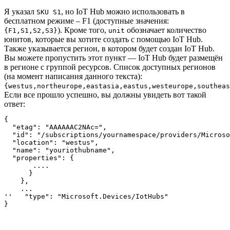
Я указал
, но IoT Hub можно использовать в
SKU S1
бесплатном режиме – F1 (доступные значения:
). Кроме того,
обозначает количество
{F1,S1,S2,S3}
unit
юнитов, которые вы хотите создать с помощью IoT Hub.
Также указывается регион, в котором будет создан IoT Hub.
Вы можете пропустить этот пункт — IoT Hub будет размещён
в регионе с группой ресурсов. Список доступных регионов
(на момент написания данного текста):
{westus,northeurope,eastasia,eastus,westeurope,southeas
Если все прошло успешно, вы должны увидеть вот такой
ответ:
{

  "etag": "AAAAAAC2NAc=",

  "id": "/subscriptions/yournamespace/providers/Microso
  "location": "westus",

  "name": "youriothubname",

  "properties": {

       ....

      }

    },

    ... 

''   "type": "Microsoft.Devices/IotHubs"

}