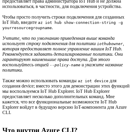
предоставляет права администратора IoT Hub и не должна
использоваться, в частности, для подключения устройства.
Чтобы просто получить строки подключения для созданных
IoT Hub, введите
az iot hub show-connection-string -g
.
yourresourcegroupname
Учтите, что по умолчанию приведенная выше команда
использует строку подключения для политики
,
iothubowner
которая предоставляет полное управление вашим IoT Hub.
Рекомендуется задавать детализированные политики. Они
гарантируют наименьшие права доступа. Для этого
воспользуйтесь опцией
и укажите название
--policy-name
политики.
Также можно использовать команды
для
az iot device
создания device; вместо этого для демонстрации этих функций
мы воспользуемся IoT Hub Explorer. IoT Hub Explorer
предоставляет несколько дополнительных команд. Мне
кажется, что все функциональные возможности IoT Hub
Explorer войдут в будущую версию IoT-компонента для Azure
CLI.
Что внутри Azure CLI?