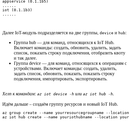
appservice (0.1.1b5)

......

iot (0.1.1b3)

......
Далее IoT-модуль подразделяется на две группы,
и
:
device
hub
Группа hub — для команд, относящихся к IoT Hub.
Включает команды: создать, обновить, удалить, задать
список, показать строку подключения, отобразить квоту
и так далее.
Группа device — для команд, относящихся к операциям с
устройствами. Включает команды: создать, удалить,
задать список, обновить, показать, показать строку
подключения, импортировать, экспортировать.
Хелп к командам:
или
.
az iot device -h
az iot hub -h
Идём дальше – создаём группу ресурсов и новый IoT Hub.
az group create --name yourresourcegroupname --location
az iot hub create --name youriothubname --location your