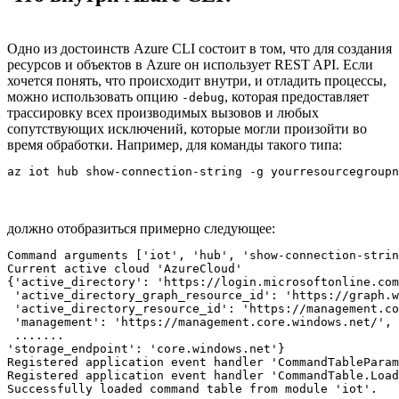
Одно из достоинств Azure CLI состоит в том, что для создания
ресурсов и объектов в Azure он использует REST API. Если
хочется понять, что происходит внутри, и отладить процессы,
можно использовать опцию
, которая предоставляет
-debug
трассировку всех производимых вызовов и любых
сопутствующих исключений, которые могли произойти во
время обработки. Например, для команды такого типа:
az iot hub show-connection-string -g yourresourcegroupn
должно отобразиться примерно следующее:
Command arguments ['iot', 'hub', 'show-connection-strin
Current active cloud 'AzureCloud'

{'active_directory': 'https://login.microsoftonline.com
 'active_directory_graph_resource_id': 'https://graph.w
 'active_directory_resource_id': 'https://management.co
 'management': 'https://management.core.windows.net/',

 .......

'storage_endpoint': 'core.windows.net'}

Registered application event handler 'CommandTableParam
Registered application event handler 'CommandTable.Load
Successfully loaded command table from module 'iot'.
