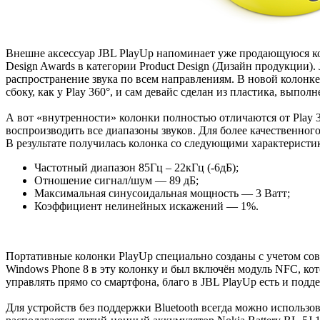
Внешне аксессуар JBL PlayUp напоминает уже продающуюся 
Design Awards в категории Product Design (Дизайн продукции
распространение звука по всем направлениям. В новой колонк
сбоку, как у Play 360°, и сам девайс сделан из пластика, вып
А вот «внутренности» колонки полностью отличаются от Play 
воспроизводить все диапазоны звуков. Для более качественног
В результате получилась колонка со следующими характеристи
Частотный диапазон 85Гц – 22кГц (-6дБ);
Отношение сигнал/шум — 89 дБ;
Максимальная синусоидальная мощность — 3 Ватт;
Коэффициент нелинейных искажений — 1%.
Портативные колонки PlayUp специально созданы с учетом со
Windows Phone 8 в эту колонку и был включён модуль NFC, кот
управлять прямо со смартфона, благо в JBL PlayUp есть и поддер
Для устройств без поддержки Bluetooth всегда можно использо