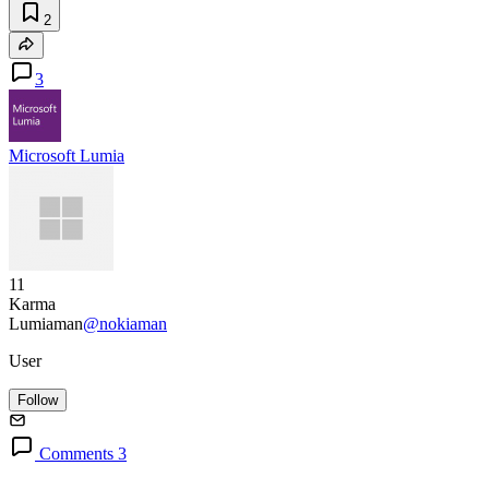
2
3
Microsoft Lumia
11
Karma
Lumiaman
@nokiaman
User
Follow
Comments 3