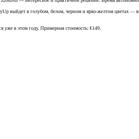
 1320mAh — интересное и практичное решение. Время автономной
ayUp выйдет в голубом, белом, черном и ярко-желтом цветах — вс
ся уже в этом году. Примерная стоимость: €149.