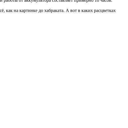
 работы от аккумулятора составляет примерно 10 часов.
ё, как на картинке до хабраката. А вот в каких расцветках