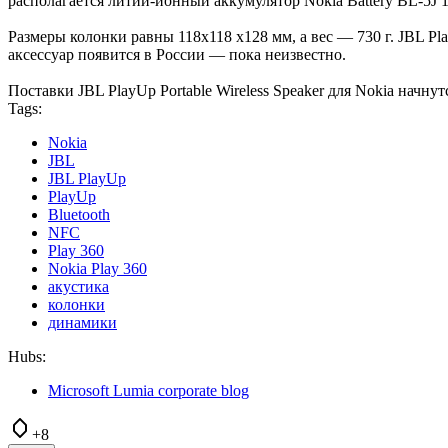
располагается литий-ионный аккумулятор Nokia Battery BL-5J
Размеры колонки равны 118x118 x128 мм, а вес — 730 г. JBL Pl
аксессуар появится в России — пока неизвестно.
Поставки JBL PlayUp Portable Wireless Speaker для Nokia начнут
Tags:
Nokia
JBL
JBL PlayUp
PlayUp
Bluetooth
NFC
Play 360
Nokia Play 360
акустика
колонки
динамики
Hubs:
Microsoft Lumia corporate blog
+8