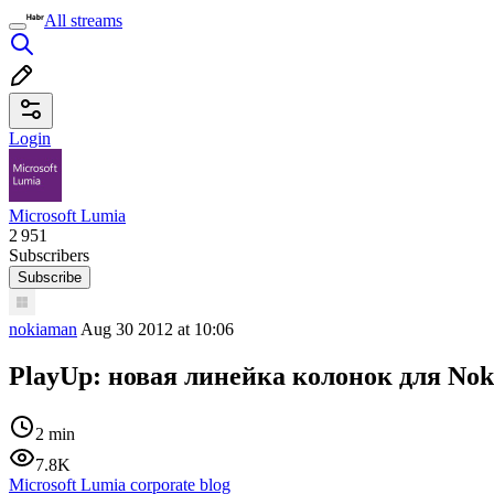
All streams
Login
Microsoft Lumia
2 951
Subscribers
Subscribe
nokiaman
Aug 30 2012 at 10:06
PlayUp: новая линейка колонок для Nok
2 min
7.8K
Microsoft Lumia corporate blog