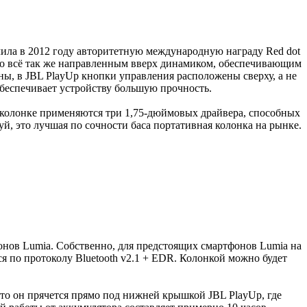
лучила в 2012 году авторитетную международную награду Red dot
 со всё так же направленным вверх динамиком, обеспечивающим
ны, в JBL PlayUp кнопки управления расположены сверху, а не
 обеспечивает устройству большую прочность.
В колонке применяются три 1,75-дюймовых драйвера, способных
й, это лучшая по сочности баса портативная колонка на рынке.
нов Lumia. Собственно, для предстоящих смартфонов Lumia на
я по протоколу Bluetooth v2.1 + EDR. Колонкой можно будет
что он прячется прямо под нижней крышкой JBL PlayUp, где