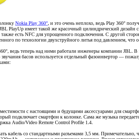
колонку
Nokia Play 360°
, и это очень неплохо, ведь Play 360° по
). JBL PlayUp имеет такой же красочный цилиндрический дизайн
е также есть NFC для упрощенного подключения. С другой сторо
олненного по технологии двухструйного литья под давлением, что
360°, ведь теперь над ними работали инженеры компании JBL. 
о звучания басов используется отдельный фазоинвертор — пожалу
ками:
вместимости с настоящими и будущими аксессуарами для смартфо
орый подключает смартфон к колонке. Сама же музыка передаетс
жка Audio/Video Remote Control Profile 1.4.
вать кабель со стандартными разъемами 3,5 мм. Примечательно, 