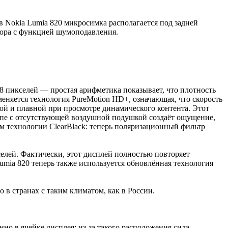
в Nokia Lumia 820 микросимка располагается под задней
вора с функцией шумоподавления.
 пикселей — простая арифметика показывает, что плотность
именяется технология PureMotion HD+, означающая, что скорость
ткой и плавной при просмотре динамического контента. Этот
 вкупе с отсутствующей воздушной подушкой создаёт ощущение,
ем технологии ClearBlack: теперь поляризационный фильтр
елей. Фактически, этот дисплей полностью повторяет
Lumia 820 теперь также используется обновлённая технология
о в странах с таким климатом, как в России.
но в ячейке дисплея: из-за такого расположения сила