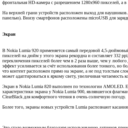
фронтальная HD-камера с разрешением 1280x960 пикселей, а в
На верхней грани устройств расположен выход для наушников. 
панелью). Внизу смартфонов расположены microUSB для заряд
Экран
В Nokia Lumia 920 применяется самый передовой 4,5-дюймовый
пикселей на дюйм у этого экрана рекордна и составляет 332 ppi
переключения пикселей более чем в 2 раза выше, чем у любого 
эффект усиливается за счёт использования более тонкого, но б
что контент расположен прямо на экране, а не под толстым сл
может адаптироваться к яркому свету, увеличивая читаемость к
Экран в Nokia Lumia 820 выполнен по технологии AMOLED. Ег
характеристики экрана у Nokia Lumia 900, являвшегося флагман
ClearBlack для комфортного чтения в очень солнечную погоду.
Более того, экраны новых устройств Lumia распознают касания 
Это стало возможным благодаря использованию датчиков прикос