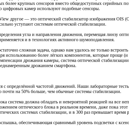
ых более крупных сенсоров вместо общедоступных серийных поз
ко цифровых камер используют подобные сенсоры.
iew другое — это оптический стабилизатор изображения OIS (Opt
сильно уступают системам оптической стабилизации.
пределения угла и направления движения, перемещая линзу опт
именяется и в технологиях активного шумоподавления.
аточно сложная задача, однако нам удалось не только встроить 
я использованию более лёгких компонентов, которые проще (и 
омпенсации дрожания камеры, система оптической стабилизации 
епреднамеренным дрожанием смартфона.
 с определённой частотой движений. Наши лабораторные тесты 
то почти на 50% больше, чем обычные системы стабилизации.
ока система должна обладать и невероятной реакцией на все н
ожением оптического блока в реальном времени, даже пока это
птических системах стабилизации, и в 300 раз превышает время 
 вспышка, обеспечивающая сравнимый уровень подсветки с ксен