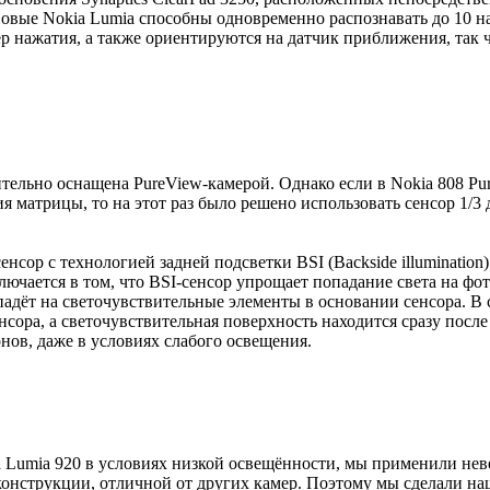
Новые Nokia Lumia способны одновременно распознавать до 10 н
 нажатия, а также ориентируются на датчик приближения, так ч
ительно оснащена PureView-камерой. Однако если в Nokia 808 
я матрицы, то на этот раз было решено использовать сенсор 1/
енсор с технологией задней подсветки BSI (Backside illuminati
заключается в том, что BSI-сенсор упрощает попадание света на 
адёт на светочувствительные элементы в основании сенсора. В с
нсора, а светочувствительная поверхность находится сразу после
нов, даже в условиях слабого освещения.
a Lumia 920 в условиях низкой освещённости, мы применили нев
 конструкции, отличной от других камер. Поэтому мы сделали 