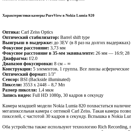
Характеристики камеры PureView в Nokia Lumia 920
Оптика:
Carl Zeiss Optics
Оптический стабилизатор:
Barrel shift type
Выигрыш в выдержке:
до 3EV (в 8 раз на долгих выдержках)
Фокусное расстояние:
3,73 мм
Фокусное расстояние в 35-мм эквиваленте:
26 мм — 16:9; 28
Диафрагма:
f/2.0
Диапазон фокусировки:
8 см – ∞
Конструкция:
5 элементов, 1 группа. Все линзы асферические
Оптический формат:
1/3″
Сенсор:
BSI (Backside illuminated)
Пиксели:
3553 x 2448 – 8,7 Мп
Размер пикселя:
1,4 мкм
Запись видео:
Full HD 1080p, 30 кадров в секунду
Камера младшей модели Nokia Lumia 820 похвастаться наличием
мегапиксельная камера с оптикой Carl Zeiss. Такая камера поз
пикселей, с частотой 30 кадров в секунду. Вспышка в Nokia Lum
Оба устройства также используют технологию Rich Recording,