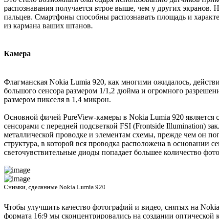
распознавания получается втрое выше, чем у других экранов. 
пальцев. Смартфоны способны распознавать площадь и характер
из кармана ваших штанов.
Камера
Флагманская Nokia Lumia 920, как многими ожидалось, действ
большого сенсора размером 1/1,2 дюйма и огромного разрешени
размером пикселя в 1,4 микрон.
Основной фичей PureView-камеры в Nokia Lumia 920 является с
сенсорами с передней подсветкой FSI (Frontside Illumination) 
металлической проводке и элементам схемы, прежде чем он поп
структура, в которой вся проводка расположена в основании се
светочувствительные диоды попадает большее количество фото
Снимки, сделанные Nokia Lumia 920
Чтобы улучшить качество фотографий и видео, снятых на Noki
формата 16:9 мы сконцентрировались на создании оптической