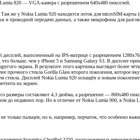
 Lumia 820 — VGA-камера с разрешением 640x480 пикселей.
Там же у Nokia Lumia 920 находится лоток для microSIM-карты (
ки и проводной передачи данных, а также микрофоны для разго
 дисплей, выполненный на IPS-матрице с разрешением 1280x768
, что больше, чем у iPhone 5 и Samsung Galaxy S3. В дисплее пр
другого экрана. В результате этого картинка выглядит более чё
олее прочного стекла Gorilla Glass второго поколения, которое
оем стекла. Дисплей Nokia Lumia 920 оснащён и новым поколени
онтента на экране.
о размеры составляют 4,3 дюйма, а разрешение — 800x480 пикс
ом до недавних пор. Но в отличие от Nokia Lumia 900, в Nokia 
не только пальцев, но и, например, перчаток, что особенно важн
новения Synaptics ClearPad 3250, расположенных непосредствен