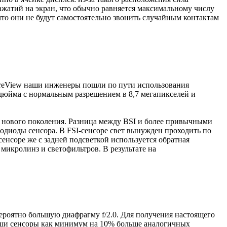
ажатий на экран, что обычно равняется максимальному числу
то они не будут самостоятельно звонить случайным контактам
PureView наши инженеры пошли по пути использования
3 дюйма с нормальным разрешением в 8,7 мегапикселей и
on) нового поколения. Разница между BSI и более привычными
фотодиоды сенсора. В FSI-сенсоре свет вынужден проходить по
енсоре же с задней подсветкой используется обратная
 микролинз и светофильтров. В результате на
ероятно большую диафрагму f/2.0. Для получения настоящего
наши сенсоры как минимум на 10% больше аналогичных