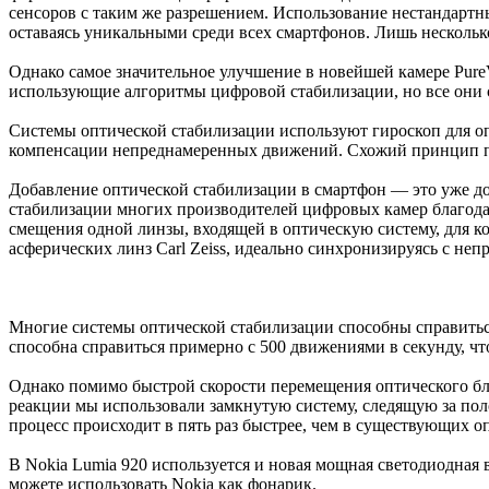
сенсоров с таким же разрешением. Использование нестандартн
оставаясь уникальными среди всех смартфонов. Лишь несколь
Однако самое значительное улучшение в новейшей камере PureV
использующие алгоритмы цифровой стабилизации, но все они 
Системы оптической стабилизации используют гироскоп для о
компенсации непреднамеренных движений. Схожий принцип пр
Добавление оптической стабилизации в смартфон — это уже дост
стабилизации многих производителей цифровых камер благодар
смещения одной линзы, входящей в оптическую систему, для к
асферических линз Carl Zeiss, идеально синхронизируясь с н
Многие системы оптической стабилизации способны справиться
способна справиться примерно с 500 движениями в секунду, ч
Однако помимо быстрой скорости перемещения оптического бл
реакции мы использовали замкнутую систему, следящую за пол
процесс происходит в пять раз быстрее, чем в существующих о
В Nokia Lumia 920 используется и новая мощная светодиодная
можете использовать Nokia как фонарик.