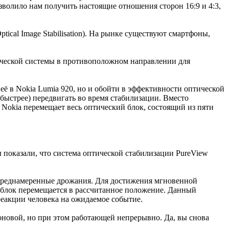
волило нам получить настоящие отношения сторон 16:9 и 4:3,
ical Image Stabilisation). На рынке существуют смартфоны,
ической системы в противоположном направлении для
её в Nokia Lumia 920, но и обойти в эффективности оптической
быстрее) передвигать во время стабилизации. Вместо
Nokia перемещает весь оптический блок, состоящий из пяти
показали, что система оптической стабилизации PureView
епреднамеренные дрожания. Для достижения мгновенной
т блок перемещается в рассчитанное положение. Данный
реакции человека на ожидаемое событие.
оновой, но при этом работающей непрерывно. Да, вы снова