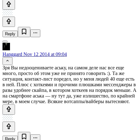
Reply
Hanggard
Nov 12 2014 at 09:04
Зря Вы недооцениваете аську, на самом деле нас все еще
много, просто об этом уже не принято говорить :). Та же
ситуация, контакт-лист поредел, но у меня людей 40 еще есть
в ней. Плюс с хоткеями и прочими плюшками мессенджеры в
разы удобнее скайпа, в котором хоткеев на порядок меньше. А
на смартфоне аська — ну тут да, уже излишество, по крайней
мере, в моем случае. Всякие вотсаппы/вайберы вытесняют.
Reply