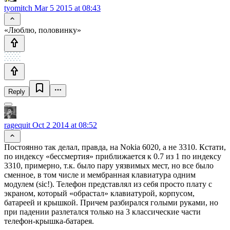
tyomitch
Mar 5 2015 at 08:43
«Люблю, половинку»
Reply
ragequit
Oct 2 2014 at 08:52
Постоянно так делал, правда, на Nokia 6020, а не 3310. Кстати,
по индексу «бессмертия» приближается к 0.7 из 1 по индексу
3310, примерно, т.к. было пару уязвимых мест, но все было
сменное, в том числе и мембранная клавиатура одним
модулем (sic!). Телефон представлял из себя просто плату с
экраном, который «обрастал» клавиатурой, корпусом,
батареей и крышкой. Причем разбирался голыми руками, но
при падении разлетался только на 3 классические части
телефон-крышка-батарея.