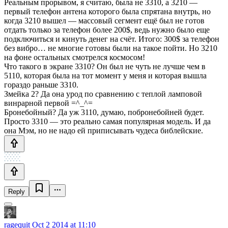
Реальным прорывом, я считаю, была не 3310, а 3210 —
первый телефон антена которого была спрятана внутрь, но
когда 3210 вышел — массовый сегмент ещё был не готов
отдать только за телефон более 200$, ведь нужно было еще
подключиться и кинуть денег на счёт. Итого: 300$ за телефон
без вибро… не многие готовы были на такое пойти. Но 3210
на фоне остальных смотрелся космосом!
Что такого в экране 3310? Он был не чуть не лучше чем в
5110, которая была на тот момент у меня и которая вышла
гораздо раньше 3310.
Змейка 2? Да она урод по сравнению с теплой ламповой
винрарной первой =^_^=
Бронебойный? Да уж 3110, думаю, побронебойней будет.
Просто 3310 — это реально самая популярная модель. И да
она Мэм, но не надо ей приписывать чудеса библейские.
Reply
ragequit
Oct 2 2014 at 11:10