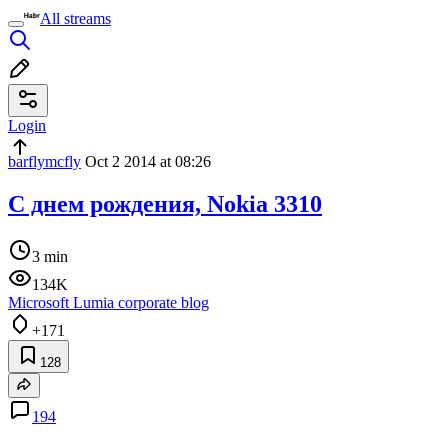
All streams
Login
barflymcfly
Oct 2 2014 at 08:26
С днем рождения, Nokia 3310
3 min
134K
Microsoft Lumia corporate blog
+171
128
194