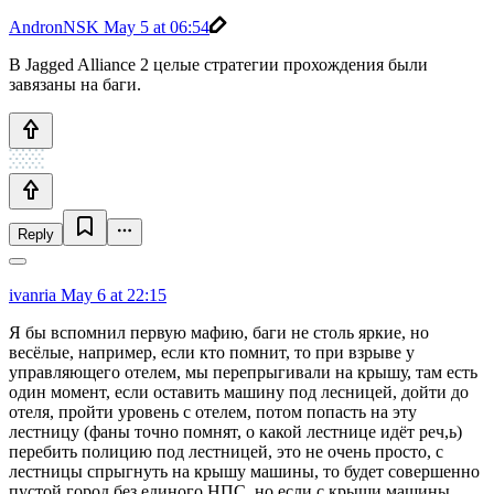
AndronNSK
May 5 at 06:54
В Jagged Alliance 2 целые стратегии прохождения были
завязаны на баги.
Reply
ivanria
May 6 at 22:15
Я бы вспомнил первую мафию, баги не столь яркие, но
весёлые, например, если кто помнит, то при взрыве у
управляющего отелем, мы перепрыгивали на крышу, там есть
один момент, если оставить машину под лесницей, дойти до
отеля, пройти уровень с отелем, потом попасть на эту
лестницу (фаны точно помнят, о какой лестнице идёт реч,ь)
перебить полицию под лестницей, это не очень просто, с
лестницы спрыгнуть на крышу машины, то будет совершенно
пустой город без единого НПС, но если с крыши машины