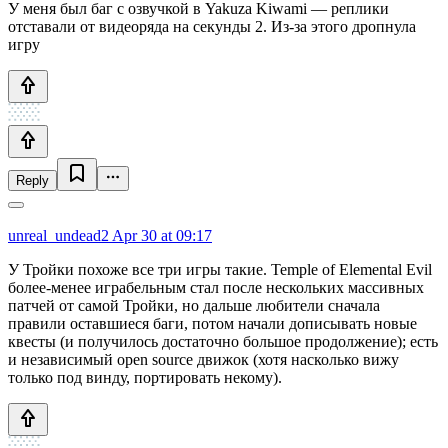
У меня был баг с озвучкой в Yakuza Kiwami — реплики
отставали от видеоряда на секунды 2. Из-за этого дропнула
игру
Reply
unreal_undead2
Apr 30 at 09:17
У Тройки похоже все три игры такие. Temple of Elemental Evil
более-менее играбельным стал после нескольких массивных
патчей от самой Тройки, но дальше любители сначала
правили оставшиеся баги, потом начали дописывать новые
квесты (и получилось достаточно большое продолжение); есть
и независимый open source движок (хотя насколько вижу
только под винду, портировать некому).