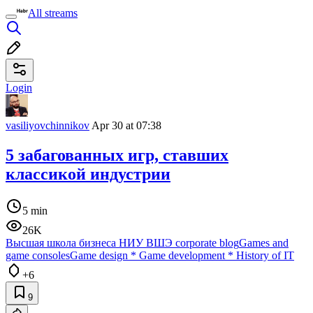
All streams
Login
vasiliyovchinnikov
Apr 30 at 07:38
5 забагованных игр, ставших
классикой индустрии
5 min
26K
Высшая школа бизнеса НИУ ВШЭ corporate blog
Games and
game consoles
Game design
*
Game development
*
History of IT
+6
9