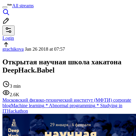
All streams
Login
grachikova
Jan 26 2018 at 07:57
Открытая научная школа хакатона
DeepHack.Babel
3 min
2.6K
Московский физико-технический институт (МФТИ) corporate
blog
Machine learning
*
Abnormal programming
*
Studying in
IT
Hackathon