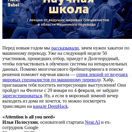
Перед новым годом мы
рассказывали
, зачем нужен хакатон по
машинному переводу. Уже на следующей неделе 50
участников, прошедших отбор, приедут в Долгопрудный,
чтобы поучаствовать в обучении системы на непараллельных
данных. Помимо многочасового брейншторминга в поиске
решения поможет научная школа —
серия лекций от ведущих
мировых специалистов по машинному переводу
. Хабр,
приглашаем тебя посетить интересующие выступления! Они
пройдут на Физтехе с 29 января по 4 февраля, не забудьте
зарегистрироваться
. Ну, а если в морозный зимний вечер
выходить из дома не хочется, то можно посмотреть
трансляции на
канале DeepHack
.
«Attention is all you need»
Илья Полосухин
, основателей стартапа
Near.AI
и ex-
сотрудник Google