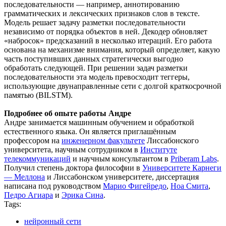
последовательности — например, аннотированию
грамматических и лексических признаков слов в тексте.
Модель решает задачу разметки последовательности
независимо от порядка объектов в ней. Декодер обновляет
«набросок» предсказаний в несколько итераций. Его работа
основана на механизме внимания, который определяет, какую
часть поступивших данных стратегически выгодно
обработать следующей. При решении задач разметки
последовательности эта модель превосходит теггеры,
использующие двунаправленные сети с долгой краткосрочной
памятью (BILSTM).
Подробнее об опыте работы Андре
Андре занимается машинным обучением и обработкой
естественного языка. Он является приглашённым
профессором на
инженерном факультете
Лиссабонского
университета, научным сотрудником в
Институте
телекоммуникаций
и научным консультантом в
Priberam Labs
.
Получил степень доктора философии в
Университете Карнеги
— Меллона
и Лиссабонском университете, диссертация
написана под руководством
Марио Фигейредо
,
Ноа Смита
,
Педро Агиара
и
Эрика Сина
.
Tags:
нейронный сети