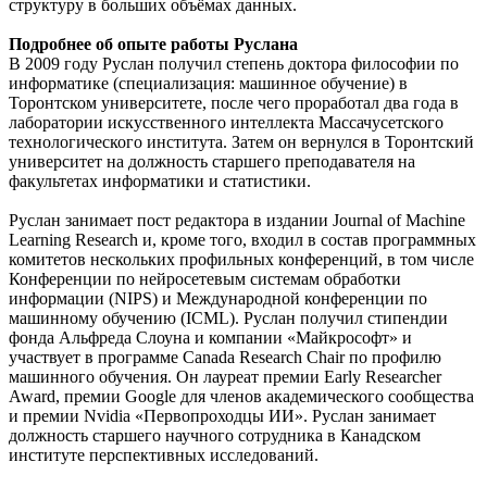
структуру в больших объёмах данных.
Подробнее об опыте работы Руслана
В 2009 году Руслан получил степень доктора философии по
информатике (специализация: машинное обучение) в
Торонтском университете, после чего проработал два года в
лаборатории искусственного интеллекта Массачусетского
технологического института. Затем он вернулся в Торонтский
университет на должность старшего преподавателя на
факультетах информатики и статистики.
Руслан занимает пост редактора в издании Journal of Machine
Learning Research и, кроме того, входил в состав программных
комитетов нескольких профильных конференций, в том числе
Конференции по нейросетевым системам обработки
информации (NIPS) и Международной конференции по
машинному обучению (ICML). Руслан получил стипендии
фонда Альфреда Слоуна и компании «Майкрософт» и
участвует в программе Canada Research Chair по профилю
машинного обучения. Он лауреат премии Early Researcher
Award, премии Google для членов академического сообщества
и премии Nvidia «Первопроходцы ИИ». Руслан занимает
должность старшего научного сотрудника в Канадском
институте перспективных исследований.