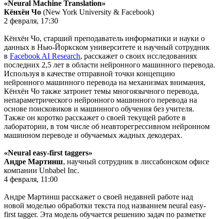
«Neural Machine Translation»
Кёнхён Чо
(New York University & Facebook)
2 февраля, 17:30
Кёнхён Чо, старший преподаватель информатики и науки о
данных в Нью-Йоркском университете и научный сотрудник
в
Facebook AI Research
, расскажет о своих исследованиях
последних 2,5 лет в области нейронного машинного перевода.
Используя в качестве отправной точки концепцию
нейронного машинного перевода на механизмах внимания,
Кёнхён Чо также затронет темы многоязычного перевода,
непараметрического нейронного машинного перевода на
основе поисковиков и машинного обучения без учителя.
Также он коротко расскажет о своей текущей работе в
лаборатории, в том числе об неавторегрессивном нейронном
машинном переводе и обучаемых жадных декодерах.
«Neural easy-first taggers»
Андре Мартинш
, научный сотрудник в лиссабонском офисе
компании Unbabel Inc.
4 февраля, 11:00
Андре Мартинш расскажет о своей недавней работе над
новой моделью обработки текста под названием neural easy-
first tagger. Эта модель обучается решению задач по разметке