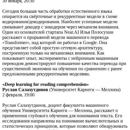
30 января, 20:30
Сегодня большая часть обработки естественного языка
опирается на свёрточные и рекуррентные модели в схеме
кодирования/декодирования. Наиболее успешные модели
связывают декодер с энкодером через механизм внимания.
Один из основателей стартапа Near.AI Илья Полосухин
расскажет о прорывной модели машинного перевода
«Transformer», над которой он работал в Google. Она
представляет собой простую сетевую архитектуру,
построенную только на механизмах внимания. Как
показывает опыт, эксперименты с нейронным машинным
переводом демонстрируют повышение качества перевода при
существенной экономии на обучении по сравнению с ранее
предложенными рекуррентными моделями.
«Deep learning for reading comprehension»
Руслан Салахутдинов
(Университет Карнеги — Меллона)
2 февраля, 19:00
Руслан Салахутдинов, доцент факультета машинного
обучения Университета Карнеги — Меллона, расскажет о
применении глубокого обучения для понимания текста. Его
исследования направлены на понимание вычислительных и
статистических принципов, которые позволяют обнаруживать