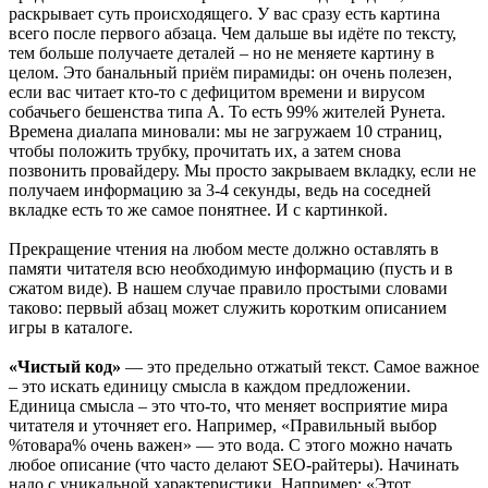
раскрывает суть происходящего. У вас сразу есть картина
всего после первого абзаца. Чем дальше вы идёте по тексту,
тем больше получаете деталей – но не меняете картину в
целом. Это банальный приём пирамиды: он очень полезен,
если вас читает кто-то с дефицитом времени и вирусом
собачьего бешенства типа А. То есть 99% жителей Рунета.
Времена диалапа миновали: мы не загружаем 10 страниц,
чтобы положить трубку, прочитать их, а затем снова
позвонить провайдеру. Мы просто закрываем вкладку, если не
получаем информацию за 3-4 секунды, ведь на соседней
вкладке есть то же самое понятнее. И с картинкой.
Прекращение чтения на любом месте должно оставлять в
памяти читателя всю необходимую информацию (пусть и в
сжатом виде). В нашем случае правило простыми словами
таково: первый абзац может служить коротким описанием
игры в каталоге.
«Чистый код»
— это предельно отжатый текст. Самое важное
– это искать единицу смысла в каждом предложении.
Единица смысла – это что-то, что меняет восприятие мира
читателя и уточняет его. Например, «Правильный выбор
%товара% очень важен» — это вода. С этого можно начать
любое описание (что часто делают SEO-райтеры). Начинать
надо с уникальной характеристики. Например: «Этот