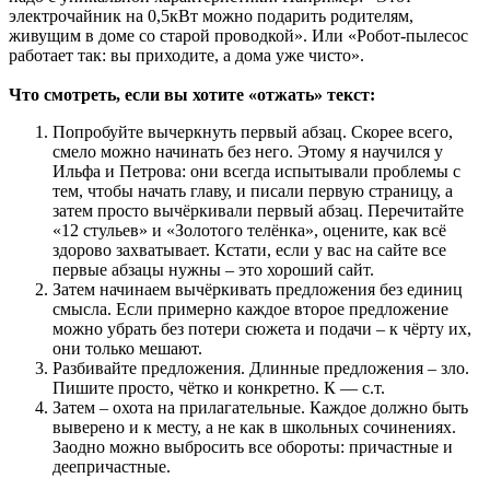
электрочайник на 0,5кВт можно подарить родителям,
живущим в доме со старой проводкой». Или «Робот-пылесос
работает так: вы приходите, а дома уже чисто».
Что смотреть, если вы хотите «отжать» текст:
Попробуйте вычеркнуть первый абзац. Скорее всего,
смело можно начинать без него. Этому я научился у
Ильфа и Петрова: они всегда испытывали проблемы с
тем, чтобы начать главу, и писали первую страницу, а
затем просто вычёркивали первый абзац. Перечитайте
«12 стульев» и «Золотого телёнка», оцените, как всё
здорово захватывает. Кстати, если у вас на сайте все
первые абзацы нужны – это хороший сайт.
Затем начинаем вычёркивать предложения без единиц
смысла. Если примерно каждое второе предложение
можно убрать без потери сюжета и подачи – к чёрту их,
они только мешают.
Разбивайте предложения. Длинные предложения – зло.
Пишите просто, чётко и конкретно. К — с.т.
Затем – охота на прилагательные. Каждое должно быть
выверено и к месту, а не как в школьных сочинениях.
Заодно можно выбросить все обороты: причастные и
деепричастные.