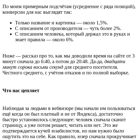
По моим примерным подсчётам (усреднение с ряда позиций),
конверсии для нас выглядят так:
Только название и картинка — около 1,5%.
С описанием от производителя — чуть более 2%.
С описанием человека, который держал это в руках и
знает правила — около 6%.
Ниже — рассказ про то, как мы доводили время на сайте от 3
минут сначала до 6:40, а потом до 20:48. Да-да,
двадцати
минут сорока восьми секунд
для среднего посетителя.
Честного среднего, с учётом отказов и по полной выборке.
Что нас цепляет
Наблюдая за людьми в вебвизоре (мы начали им пользоваться
ещё когда он был платный и не от Яндекса), достаточно
быстро установилось следующее: человек сначала сканит
страницу, а уже потом решает, читать или нет. Это же
подтверждается кучей юзабилистов, но нам нужно было
ощутить это на себе. Как правило, юзер сначала прокручивает