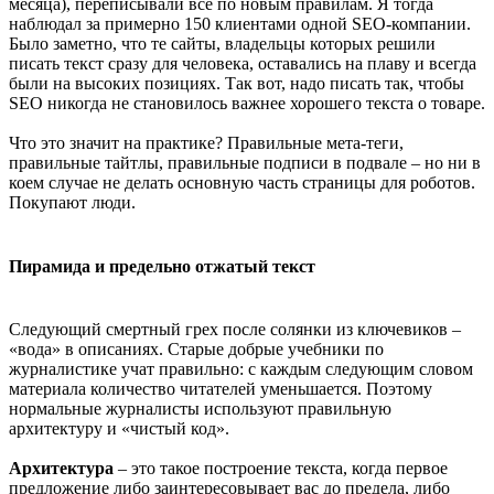
месяца), переписывали всё по новым правилам. Я тогда
наблюдал за примерно 150 клиентами одной SEO-компании.
Было заметно, что те сайты, владельцы которых решили
писать текст сразу для человека, оставались на плаву и всегда
были на высоких позициях. Так вот, надо писать так, чтобы
SEO никогда не становилось важнее хорошего текста о товаре.
Что это значит на практике? Правильные мета-теги,
правильные тайтлы, правильные подписи в подвале – но ни в
коем случае не делать основную часть страницы для роботов.
Покупают люди.
Пирамида и предельно отжатый текст
Следующий смертный грех после солянки из ключевиков –
«вода» в описаниях. Старые добрые учебники по
журналистике учат правильно: с каждым следующим словом
материала количество читателей уменьшается. Поэтому
нормальные журналисты используют правильную
архитектуру и «чистый код».
Архитектура
– это такое построение текста, когда первое
предложение либо заинтересовывает вас до предела, либо