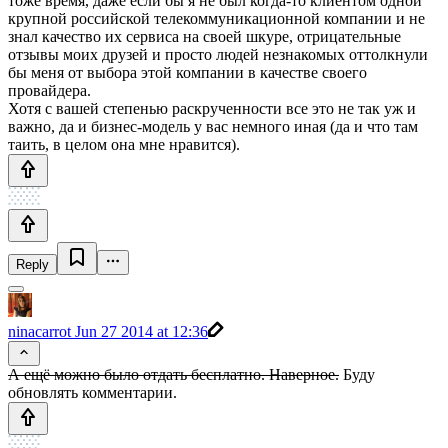
тоже время, даже если бы я не был когда-то клиентом одной
крупной российской телекоммуникационной компании и не
знал качество их сервиса на своей шкуре, отрицательные
отзывы моих друзей и просто людей незнакомых оттолкнули
бы меня от выбора этой компании в качестве своего
провайдера.
Хотя с вашей степенью раскрученности все это не так уж и
важно, да и бизнес-модель у вас немного иная (да и что там
таить, в целом она мне нравится).
Reply
ninacarrot
Jun 27 2014 at 12:36
А ещё можно было отдать бесплатно. Наверное.
Буду
обновлять комментарии.