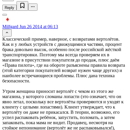
Reply
Milfgard
Jun 26 2014 at 06:13
Классический пример, наверное, с возвратами вертолётов.
Как и у любых устройств с движущимися частями, процент
брака довольно высок, особенно после российской жёсткой
транспортировки. Поэтому мы всегда проверяем их в
магазине в присутствии покупателя до продаж, плюс даём
«Права пилота», где на обороте разъяснены правила возврата
(этой категории покупателей возврат нужен чаще других) и
наиболее встречающиеся проблемы. Плюс дана техника
безопасности.
Утром женщина приносит вертолёт с чеком из этого же
магазина, у которого сломаны лопасти (это означает, что он
явно летал, поскольку все вертолёты проверяются и уходят к
клиенту с целыми лопастями). Клиент утверждает, что к
вертолёту он даже не прикасался. В теории, возможно, его
успел распаковать ребёнок, запустить, поломать, а затем
запаковать, пока мама не видит. Продавец, несмотря на
стойкое непонимание (вертолёт же не распаковывался!),