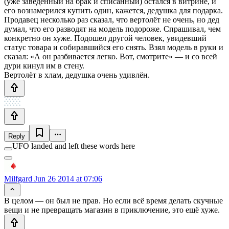
(уже заведённый на брак и списанный) остался в витрине, и
его вознамерился купить один, кажется, дедушка для подарка.
Продавец несколько раз сказал, что вертолёт не очень, но дед
думал, что его разводят на модель подороже. Спрашивал, чем
конкретно он хуже. Подошел другой человек, увидевший
статус товара и собиравшийся его снять. Взял модель в руки и
сказал: «А он разбивается легко. Вот, смотрите» — и со всей
дури кинул им в стену.
Вертолёт в хлам, дедушка очень удивлён.
Reply
UFO landed and left these words here
Milfgard
Jun 26 2014 at 07:06
В целом — он был не прав. Но если всё время делать скучные
вещи и не превращать магазин в приключение, это ещё хуже.