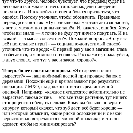
тут что-то другое. Человек чувствует, что продавец будет на
него давить и ждать от него типовой модели поведения
покупателя. И в какой-то степени боится признаться, что
ошибся. Поэтому уточняет, чтобы обозначить. Правильно
переводится вот так: «Тут раньше был магазин автозапчастей,
я вот за маслом по привычке зашёл. И, кажется, ошибся. Хочу,
чтобы вы знали — я точно не буду тут ничего покупать. И на
всякий — а масла совсем нет?». Похожий вопрос: «Это у вас
всё настольные игры?» — социально-допустимый способ
уточнить что-то вроде: «Я первый раз у вас в магазине, глаза
разбегаются, и я немного стесняюсь. Расскажите, пожалуйста,
в двух словах, что тут у вас и зачем, хорошо?».
Теперь более сложные вопросы.
«Это дерево точно
вырастет?» — наш любимый весной при продаже банок с
деревьями. Похожий ещё и врачам задают про результаты
операции. ИМХО, вы должны ответить реалистичной
оценкой. Например, «каждое пятидесятое действительно не
вырастает, такова жизнь — это всё-таки растение, тут ничего
стопроцентно обещать нельзя». Кому вы больше поверите —
хирургу, который скажет, что зуб даёт, всё будет хорошо —
или который объяснит, какие риски осложнений и с какой
вероятностью встречаются в мировой практике, и что он
сделает, чтобы их минимизировать?