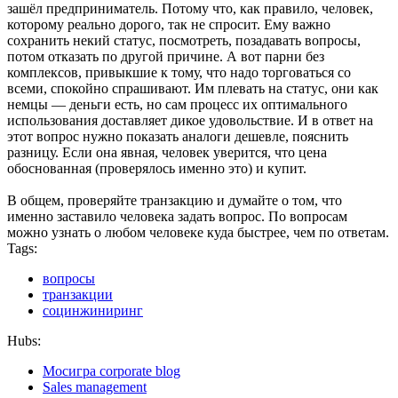
зашёл предприниматель. Потому что, как правило, человек,
которому реально дорого, так не спросит. Ему важно
сохранить некий статус, посмотреть, позадавать вопросы,
потом отказать по другой причине. А вот парни без
комплексов, привыкшие к тому, что надо торговаться со
всеми, спокойно спрашивают. Им плевать на статус, они как
немцы — деньги есть, но сам процесс их оптимального
использования доставляет дикое удовольствие. И в ответ на
этот вопрос нужно показать аналоги дешевле, пояснить
разницу. Если она явная, человек уверится, что цена
обоснованная (проверялось именно это) и купит.
В общем, проверяйте транзакцию и думайте о том, что
именно заставило человека задать вопрос. По вопросам
можно узнать о любом человеке куда быстрее, чем по ответам.
Tags:
вопросы
транзакции
социнжиниринг
Hubs:
Мосигра corporate blog
Sales management