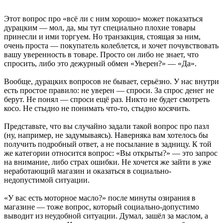
Этот вопрос про «всё ли с ним хорошо» может показаться
дурацким — мол, да, мы тут специально плохие товары
принесли и ими торгуем. Но транзакция, стоящая за ним,
очень проста — покупатель колеблется, и хочет почувствовать
вашу уверенность в товаре. Просто он либо не знает, что
спросить, либо это дежурный обмен «Уверен?» — «Да».
Вообще, дурацких вопросов не бывает, серьёзно. У нас внутри
есть простое правило: не уверен — спроси. За спрос денег не
берут. Не понял — спроси ещё раз. Никто не будет смотреть
косо. Не стыдно не понимать что-то, стыдно косячить.
Представьте, что вы случайно задали такой вопрос про пазл
(ну, например, не задумываясь). Наверняка вам хотелось бы
получить подробный ответ, а не посылание в задницу. К той
же категории относится вопрос: «Вы открыты?» — это запрос
на внимание, либо страх ошибки. Не хочется же зайти в уже
неработающий магазин и оказаться в социально-
недопустимой ситуации.
«У вас есть моторное масло?» после минуты озирания в
магазине — тоже вопрос, который социально-допустимо
выводит из неудобной ситуации. Думал, зашёл за маслом, а