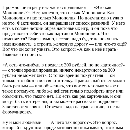
Про многие игры у нас часто спрашивают — «Это как
Монополия?». Нет, конечно, это не как Монополия. Как
Монополия у нас только Монополия. Но покупателю нужно
не это. Фактически, он запрашивает список различий. У него
есть в голове чёткий образ настольных игр, и он пока что
представляет себе это как партию в Монополию. Что
поменяется? Будет шумно, весело, надо будет не покупать
недвижимость, а строить железную дорогу — или что-то ещё?
Вот что он хочет узнать. Это вопрос: «А как в неё играть».
Главное это понять.
«А есть что-нибудь в пределах 300 рублей, но не карточное?»
— с точки зрения продавца, ничего некарточного за 300
рублей не может быть. С точки зрения покупателя — он
только что обозначил свою хотелку. Правильный ответ может
быть разным — или объяснить, что вот есть только такое и
такое потому-то, либо же действительно подобрать игру или
объяснить, что такого нет. Но есть как раз карточные, и они
могут быть интересны, и вы можете рассказать подробнее.
Зависит от человека. Отвечать надо на транзакцию, а не на
формулировку.
Ну и мой любимый — «А чего так дорого?». Это вопрос,
который в крупном городе мгновенно показывает, что к вам