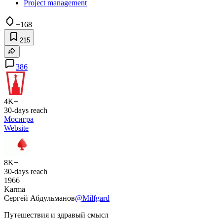
Project management
+168
215
386
4K+
30-days reach
Мосигра
Website
8K+
30-days reach
1966
Karma
Сергей Абдульманов
@Milfgard
Путешествия и здравый смысл