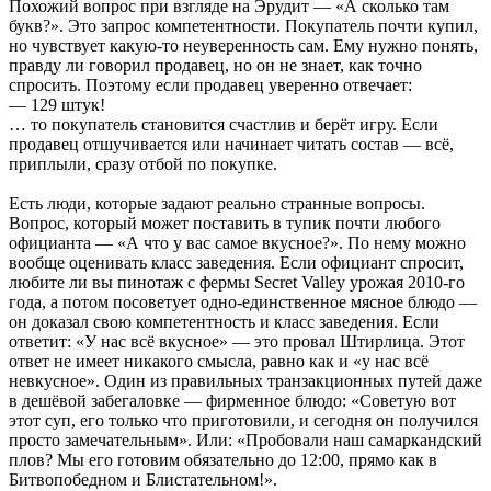
Похожий вопрос при взгляде на Эрудит — «А сколько там
букв?». Это запрос компетентности. Покупатель почти купил,
но чувствует какую-то неуверенность сам. Ему нужно понять,
правду ли говорил продавец, но он не знает, как точно
спросить. Поэтому если продавец уверенно отвечает:
— 129 штук!
… то покупатель становится счастлив и берёт игру. Если
продавец отшучивается или начинает читать состав — всё,
приплыли, сразу отбой по покупке.
Есть люди, которые задают реально странные вопросы.
Вопрос, который может поставить в тупик почти любого
официанта — «А что у вас самое вкусное?». По нему можно
вообще оценивать класс заведения. Если официант спросит,
любите ли вы пинотаж с фермы Secret Valley урожая 2010-го
года, а потом посоветует одно-единственное мясное блюдо —
он доказал свою компетентность и класс заведения. Если
ответит: «У нас всё вкусное» — это провал Штирлица. Этот
ответ не имеет никакого смысла, равно как и «у нас всё
невкусное». Один из правильных транзакционных путей даже
в дешёвой забегаловке — фирменное блюдо: «Советую вот
этот суп, его только что приготовили, и сегодня он получился
просто замечательным». Или: «Пробовали наш самаркандский
плов? Мы его готовим обязательно до 12:00, прямо как в
Битвопобедном и Блистательном!».