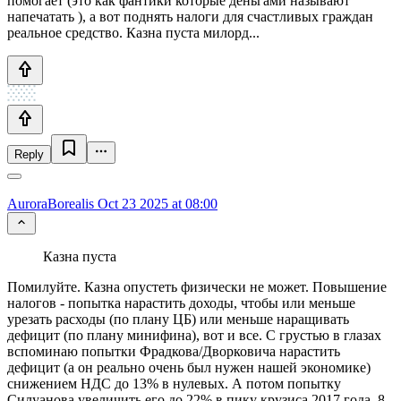
помогает (это как фантики которые деньгами называют
напечатать ), а вот поднять налоги для счастливых граждан
реальное средство. Казна пуста милорд...
Reply
AuroraBorealis
Oct 23 2025 at 08:00
Казна пуста
Помилуйте. Казна опустеть физически не может. Повышение
налогов - попытка нарастить доходы, чтобы или меньше
урезать расходы (по плану ЦБ) или меньше наращивать
дефицит (по плану минифина), вот и все. С грустью в глазах
вспоминаю попытки Фрадкова/Дворковича нарастить
дефицит (а он реально очень был нужен нашей экономике)
снижением НДС до 13% в нулевых. А потом попытку
Силуанова увеличить его до 22% в пику крузиса 2017 года. 8