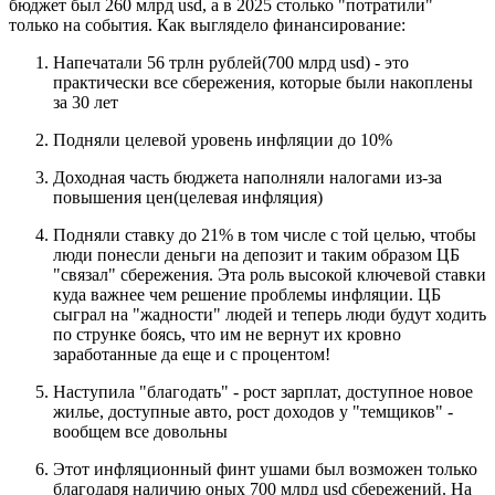
бюджет был 260 млрд usd, а в 2025 столько "потратили"
только на события. Как выглядело финансирование:
Напечатали 56 трлн рублей(700 млрд usd) - это
практически все сбережения, которые были накоплены
за 30 лет
Подняли целевой уровень инфляции до 10%
Доходная часть бюджета наполняли налогами из-за
повышения цен(целевая инфляция)
Подняли ставку до 21% в том числе с той целью, чтобы
люди понесли деньги на депозит и таким образом ЦБ
"связал" сбережения. Эта роль высокой ключевой ставки
куда важнее чем решение проблемы инфляции. ЦБ
сыграл на "жадности" людей и теперь люди будут ходить
по струнке боясь, что им не вернут их кровно
заработанные да еще и с процентом!
Наступила "благодать" - рост зарплат, доступное новое
жилье, доступные авто, рост доходов у "темщиков" -
вообщем все довольны
Этот инфляционный финт ушами был возможен только
благодаря наличию оных 700 млрд usd сбережений. На