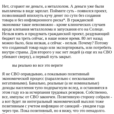
Нет, сгорают не деньги, а металлолом. А деньги уже были
выплачены в виде зарплат. Поймите суть - появился проект,
позволивший впихнуть кучу денег по сути без создания
товара и без инфляционного риска*. В гражданской
экономике такое невозможно - кроме клинических случаев
вроде клепания металлолома и запускания его на Солнце.
Нельзя взять и придумать гражданский проект, раздувающий
бюджет на треть сейчас, в наше новое время. 80 лет назад
можно было, база низкая, а сейчас - нельзя. Почему? Потому
что созданный товар надо или экспортировать, или потребить
внутри страны. Для второго у нас нет людей (а еще их на СВО
убивают сверху), а первый путь закрыт.
вы реально во все это верите
Я не СВО оправдываю, а показываю позитивный
экономический процесс (параллельно с несколькими
негативными). Банально, реальные (а не номинальные)
доходы населения тупо подпрыгнули вслед, и остановятся в
этом году из-за исчерпания трудовых резервов. Собственно,
все, импульс от СВО закончен. Позитивную сторону собрали -
а вот будет ли интегральный экономический выхлоп тоже
позитивным с учетом инфляции от санкций - увидим года
через три. Пока позитивный, но я вижу, что это ненадолго.