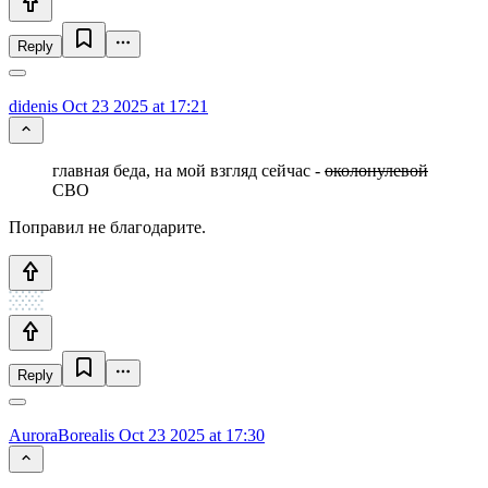
Reply
didenis
Oct 23 2025 at 17:21
главная беда, на мой взгляд сейчас -
околонулевой
СВО
Поправил не благодарите.
Reply
AuroraBorealis
Oct 23 2025 at 17:30