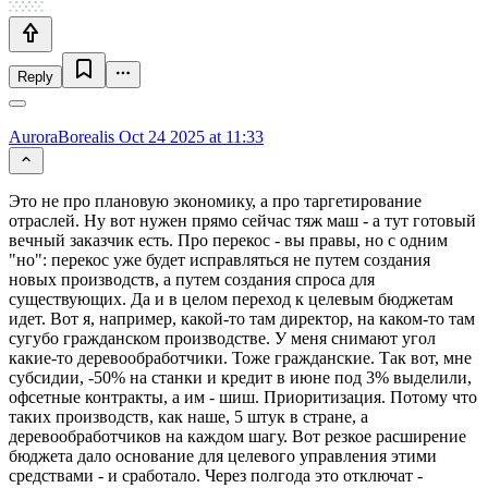
Reply
AuroraBorealis
Oct 24 2025 at 11:33
Это не про плановую экономику, а про таргетирование
отраслей. Ну вот нужен прямо сейчас тяж маш - а тут готовый
вечный заказчик есть. Про перекос - вы правы, но с одним
"но": перекос уже будет исправляться не путем создания
новых производств, а путем создания спроса для
существующих. Да и в целом переход к целевым бюджетам
идет. Вот я, например, какой-то там директор, на каком-то там
сугубо гражданском производстве. У меня снимают угол
какие-то деревообработчики. Тоже гражданские. Так вот, мне
субсидии, -50% на станки и кредит в июне под 3% выделили,
офсетные контракты, а им - шиш. Приоритизация. Потому что
таких производств, как наше, 5 штук в стране, а
деревообработчиков на каждом шагу. Вот резкое расширение
бюджета дало основание для целевого управления этими
средствами - и сработало. Через полгода это отключат -