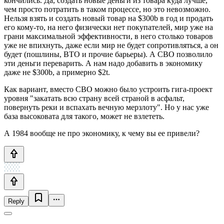
кончились. Да, создать новые деньги из товара куда лучше,
чем просто потратить в таком процессе, но это невозможно.
Нельзя взять и создать новый товар на $300b в год и продать
его кому-то, на него физически нет покупателей, мир уже на
грани максимальной эффективности, в него столько товаров
уже не впихнуть, даже если мир не будет сопротивляться, а он
будет (пошлины, ВТО и прочие барьеры). А СВО позволило
эти деньги переварить. А нам надо добавить в экономику
даже не $300b, а примерно $2t.
Как вариант, вместо СВО можно было устроить гига-проект
уровня "закатать всю страну всей страной в асфальт,
повернуть реки и вспахать вечную мерзлоту". Но у нас уже
база высоковата для такого, может не взлететь.
А 1984 вообще не про экономику, к чему вы ее привели?
Reply