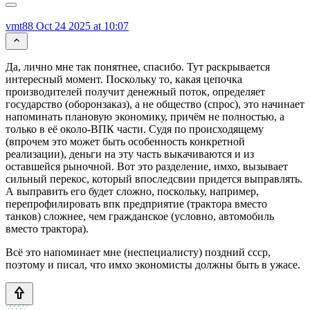
vmt88
Oct 24 2025 at 10:07
Да, лично мне так понятнее, спасибо. Тут раскрывается
интересный момент. Поскольку то, какая цепочка
производителей получит денежный поток, определяет
государство (оборонзаказ), а не общество (спрос), это начинает
напоминать плановую экономику, причём не полностью, а
только в её около-ВПК части. Судя по происходящему
(впрочем это может быть особенность конкретной
реализации), деньги на эту часть выкачиваются и из
оставшейся рыночной. Вот это разделение, имхо, вызывает
сильный перекос, который впоследсвии придется выправлять.
А выправить его будет сложно, поскольку, например,
перепрофилировать впк предприятие (трактора вместо
танков) сложнее, чем гражданское (условно, автомобиль
вместо трактора).
Всё это напоминает мне (неспециалисту) поздний ссср,
поэтому и писал, что имхо экономисты должны быть в ужасе.