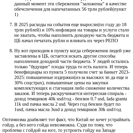
данный момент эти сбережения "заложены" в качестве
обечспечения для напечатанных 56 трлн рублей(пункт
1)
В 2025 расходы на события еще выросли(по году до 18
трлн рублей) и 10% инфляции на товары и услуги стало
не хватать, чтобы наполнить доходную часть бюджета и
ЦБ начал печатать рубли и вливать их через РЕПО
Ну вот приходим в пункту когда себережения людей уже
заставлены в ЦБ, остается искать другие способы
наполнения доходной части бюджета. У людей остались
только "будущие" плоды труда то есть налоги. И теперь
бенефициары из пункта 5 получили счет за банкет 2023-
2025: повышенные издержки(из-за высоких зп да еще и
30% соцстрах), повышенные цены на закупки
комплектующих и стагнация либо снижение количества
заказов. И теперь раскручивается интересная спираль -
доход темщиков 40k usd/год - бензин 0.7 usd, lada granta
11k usd пачка масла 2 usd. Через год бензин будет по
1usd, пачка масла 3usd а доход темщиков 30k usd/год
Оптимизма доабвляет тот факт, что Китай не хочет устрайвать
гойду, а без него гойда невозможна. Судя по тому, что
проблема с гойдой на юге, то устроить гойду на Западе