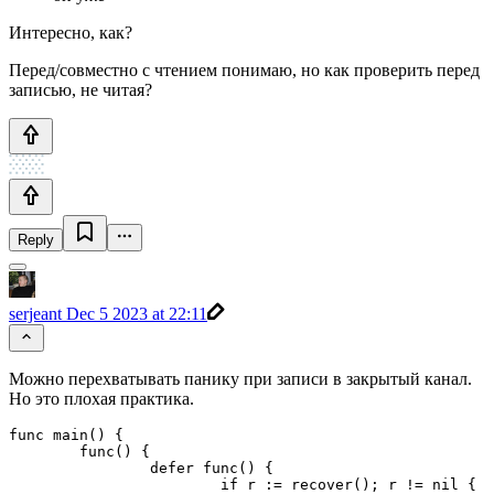
Интересно, как?
Перед/совместно с чтением понимаю, но как проверить перед
записью, не читая?
Reply
serjeant
Dec 5 2023 at 22:11
Можно перехватывать панику при записи в закрытый канал.
Но это плохая практика.
func main() {

	func() {

		defer func() {

			if r := recover(); r != nil {
