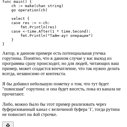
func main() {

    ch := make(chan string)

    go operation(ch)

    select {

    case res := <-ch:

        fmt.Println(res)

    case <-time.After(1 * time.Second):

        fmt.Println("Тайм-аут операции")

    }

}
Автор, в данном примере есть потенциальная утечка
горутины. Понятно, что в данном случае у вас выход из
программы сразу происходит, но для людей, читающих ваш
пример, может создастся впечатление, что так нужно делать
всегда, независимо от контекста.
Я бы добавил небольшую пометку о том, что тут будет
"повисшая" горутина: и она будет висесть, пока из канала не
прочитают.
Либо, можно было бы этот пример реализовать через
буферизованный канал с величиной буфера '1', тогда рутина
не повиснет на 4ой строчке.