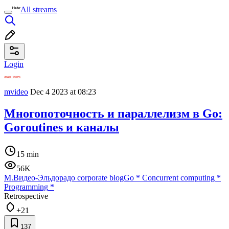
All streams
Login
mvideo
Dec 4 2023 at 08:23
Многопоточность и параллелизм в Go:
Goroutines и каналы
15 min
56K
М.Видео-Эльдорадо corporate blog
Go
*
Concurrent computing
*
Programming
*
Retrospective
+21
137