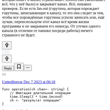
всё, что у неё было) и закрывает канал. Всё, никаких
проверок. Если есть fan-out (горутина, которая порождает
горутины, записывающие в канал), то это она следит за тем,
чтобы все порождённые горутины успели записать или, ещё
лучше, переиспользуем этот канал всё время жизни
программы и не закрываем его никогда. От утечки одного
канала (в отличии от паники посреди работы) ничего
страшного не будет.
Reply
UnitedIngvar
Dec 7 2023 at 06:18
func operation(ch chan<- string) {

    // Имитация длительной операции

    time.Sleep(2 * time.Second)

    ch <- "результат операции"

}
