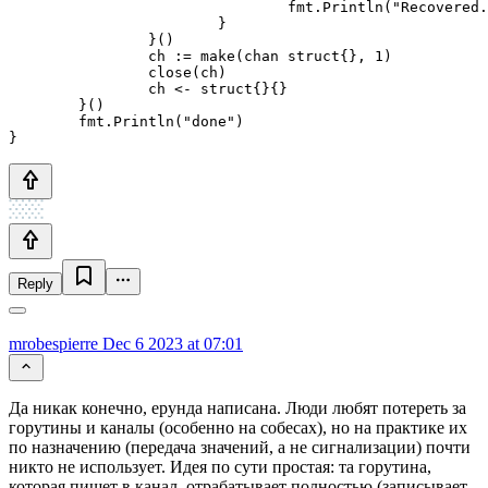
				fmt.Println("Recovered. Error:\n", r)

			}

		}()

		ch := make(chan struct{}, 1)

		close(ch)

		ch <- struct{}{}

	}()

	fmt.Println("done")

}
Reply
mrobespierre
Dec 6 2023 at 07:01
Да никак конечно, ерунда написана. Люди любят потереть за
горутины и каналы (особенно на собесах), но на практике их
по назначению (передача значений, а не сигнализации) почти
никто не использует. Идея по сути простая: та горутина,
которая пишет в канал, отрабатывает полностью (записывает