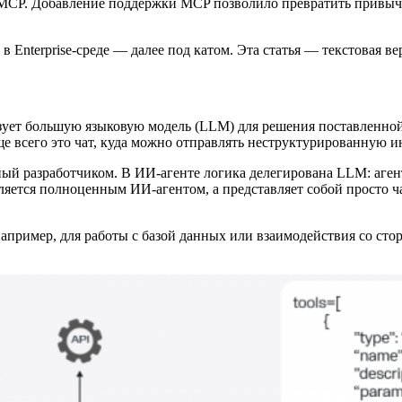
 MCP. Добавление поддержки MCP позволило превратить привыч
 Enterprise-среде — далее под катом. Эта статья — текстовая в
зует большую языковую модель (LLM) для решения поставленной
ще всего это чат, куда можно отправлять неструктурированную 
й разработчиком. В ИИ-агенте логика делегирована LLM: агент
является полноценным ИИ-агентом, а представляет собой просто 
пример, для работы с базой данных или взаимодействия со стор