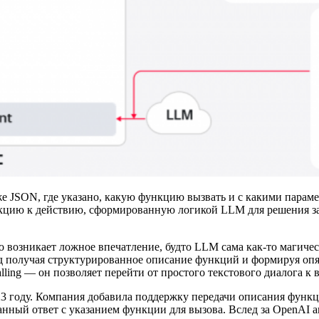
е JSON, где указано, какую функцию вызвать и с какими параме
цию к действию, сформированную логикой LLM для решения зада
возникает ложное впечатление, будто LLM сама как-то магическ
вход получая структурированное описание функций и формируя о
lling — он позволяет перейти от простого текстового диалога 
3 году. Компания добавила поддержку передачи описания функций
нный ответ с указанием функции для вызова. Вслед за OpenAI а