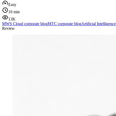
Easy
10 min
13K
MWS Cloud corporate blog
МТС corporate blog
Artificial Intelligence
Review