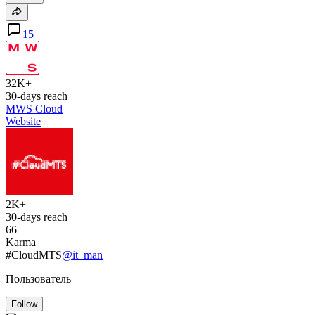
15
32K+
30-days reach
MWS Cloud
Website
2K+
30-days reach
66
Karma
#CloudMTS
@it_man
Пользователь
Follow