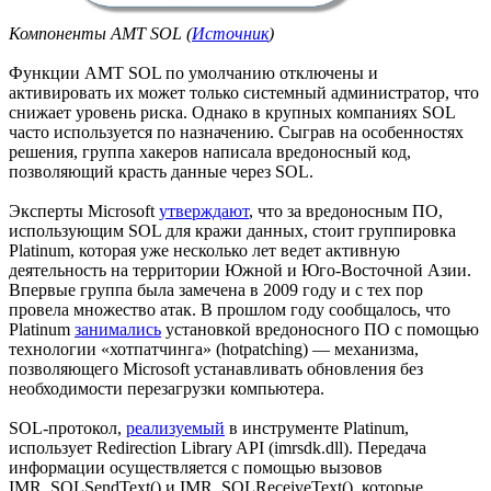
Компоненты AMT SOL (
Источник
)
Функции AMT SOL по умолчанию отключены и
активировать их может только системный администратор, что
снижает уровень риска. Однако в крупных компаниях SOL
часто используется по назначению. Сыграв на особенностях
решения, группа хакеров написала вредоносный код,
позволяющий красть данные через SOL.
Эксперты Microsoft
утверждают
, что за вредоносным ПО,
использующим SOL для кражи данных, стоит группировка
Platinum, которая уже несколько лет ведет активную
деятельность на территории Южной и Юго-Восточной Азии.
Впервые группа была замечена в 2009 году и с тех пор
провела множество атак. В прошлом году сообщалось, что
Platinum
занимались
установкой вредоносного ПО с помощью
технологии «хотпатчинга» (hotpatching) — механизма,
позволяющего Microsoft устанавливать обновления без
необходимости перезагрузки компьютера.
SOL-протокол,
реализуемый
в инструменте Platinum,
использует Redirection Library API (imrsdk.dll). Передача
информации осуществляется с помощью вызовов
IMR_SOLSendText() и IMR_SOLReceiveText(), которые