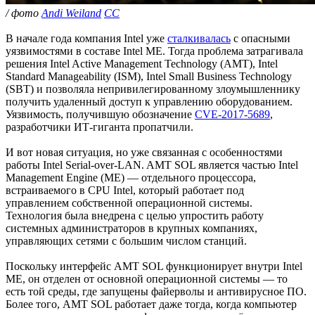
/ фото
Andi Weiland
CC
В начале года компания Intel уже
сталкивалась
с опасными
уязвимостями в составе Intel ME. Тогда проблема затрагивала
решения Intel Active Management Technology (AMT), Intel
Standard Manageability (ISM), Intel Small Business Technology
(SBT) и позволяла непривилегированному злоумышленнику
получить удаленный доступ к управлению оборудованием.
Уязвимость, получившую обозначение
CVE-2017-5689
,
разработчики ИТ-гиганта пропатчили.
И вот новая ситуация, но уже связанная с особенностями
работы Intel Serial-over-LAN. AMT SOL является частью Intel
Management Engine (ME) — отдельного процессора,
встраиваемого в CPU Intel, который работает под
управлением собственной операционной системы.
Технология была внедрена с целью упростить работу
системных администраторов в крупных компаниях,
управляющих сетями с большим числом станций.
Поскольку интерфейс AMT SOL функционирует внутри Intel
ME, он отделен от основной операционной системы — то
есть той среды, где запущены файерволы и антивирусное ПО.
Более того, AMT SOL работает даже тогда, когда компьютер