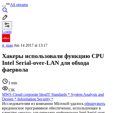
All streams
Login
it_man
Jun 14 2017 at 13:17
Хакеры использовали функцию CPU
Intel Serial-over-LAN для обхода
фаервола
3 min
13K
MWS Cloud corporate blog
IT Standards
*
System Analysis and
Design
*
Information Security
*
Исследователям из компании Microsoft удалось
обнаружить
вредоносное программное обеспечение, использующее в
качестве «моста» для передачи информации Intel Serial-over-