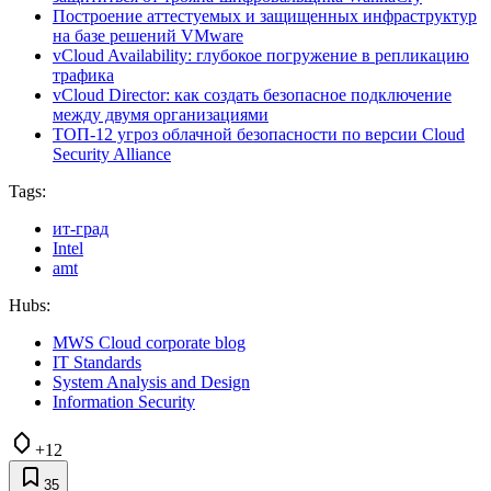
Построение аттестуемых и защищенных инфраструктур
на базе решений VMware
vCloud Availability: глубокое погружение в репликацию
трафика
vCloud Director: как создать безопасное подключение
между двумя организациями
ТОП-12 угроз облачной безопасности по версии Cloud
Security Alliance
Tags:
ит-град
Intel
amt
Hubs:
MWS Cloud corporate blog
IT Standards
System Analysis and Design
Information Security
+12
35