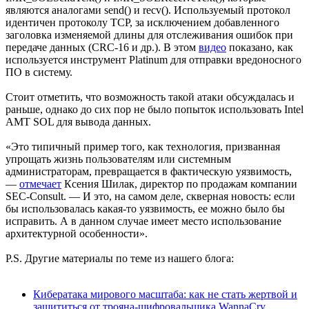
являются аналогами send() и recv(). Используемый протокол
идентичен протоколу TCP, за исключением добавленного
заголовка изменяемой длины для отслеживания ошибок при
передаче данных (CRC-16 и др.). В этом
видео
показано, как
используется инструмент Platinum для отправки вредоносного
ПО в систему.
Стоит отметить, что возможность такой атаки обсуждалась и
раньше, однако до сих пор не было попыток использовать Intel
AMT SOL для вывода данных.
«Это типичный пример того, как технология, призванная
упрощать жизнь пользователям или системным
администраторам, превращается в фактическую уязвимость,
—
отмечает
Ксения Шилак, директор по продажам компании
SEC-Consult. — И это, на самом деле, скверная новость: если
бы использовалась какая-то уязвимость, ее можно было бы
исправить. А в данном случае имеет место использование
архитектурной особенности».
P.S. Другие материалы по теме из нашего блога:
Кибератака мирового масштаба: как не стать жертвой и
защититься от трояна-шифровальщика WannaCry