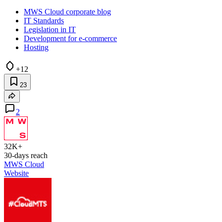
MWS Cloud corporate blog
IT Standards
Legislation in IT
Development for e-commerce
Hosting
+12
23
2
32K+
30-days reach
MWS Cloud
Website