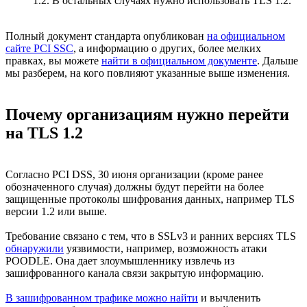
1.2. В остальных случаях нужно использовать TLS 1.2.
Полный документ стандарта опубликован
на официальном
сайте PCI SSC
, а информацию о других, более мелких
правках, вы можете
найти в официальном документе
. Дальше
мы разберем, на кого повлияют указанные выше изменения.
Почему организациям нужно перейти
на TLS 1.2
Согласно PCI DSS, 30 июня организации (кроме ранее
обозначенного случая) должны будут перейти на более
защищенные протоколы шифрования данных, например TLS
версии 1.2 или выше.
Требование связано с тем, что в SSLv3 и ранних версиях TLS
обнаружили
уязвимости, например, возможность атаки
POODLE. Она дает злоумышленнику извлечь из
зашифрованного канала связи закрытую информацию.
В зашифрованном трафике можно найти
и вычленить