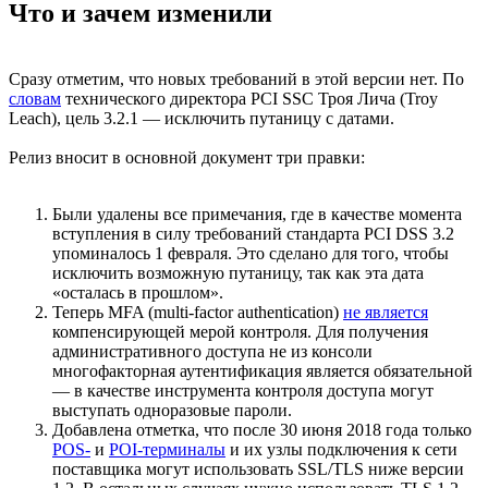
Что и зачем изменили
Сразу отметим, что новых требований в этой версии нет. По
словам
технического директора PCI SSC Троя Лича (Troy
Leach), цель 3.2.1 — исключить путаницу с датами.
Релиз вносит в основной документ три правки:
Были удалены все примечания, где в качестве момента
вступления в силу требований стандарта PCI DSS 3.2
упоминалось 1 февраля. Это сделано для того, чтобы
исключить возможную путаницу, так как эта дата
«осталась в прошлом».
Теперь MFA (multi-factor authentication)
не является
компенсирующей мерой контроля. Для получения
административного доступа не из консоли
многофакторная аутентификация является обязательной
— в качестве инструмента контроля доступа могут
выступать одноразовые пароли.
Добавлена отметка, что после 30 июня 2018 года только
POS-
и
POI-терминалы
и их узлы подключения к сети
поставщика могут использовать SSL/TLS ниже версии