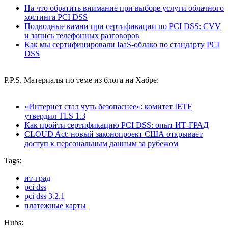
На что обратить внимание при выборе услуги облачного
хостинга PCI DSS
Подводные камни при сертификации по PCI DSS: CVV
и запись телефонных разговоров
Как мы сертифицировали IaaS-облако по стандарту PCI
DSS
P.P.S. Материалы по теме из блога на Хабре:
«Интернет стал чуть безопаснее»: комитет IETF
утвердил TLS 1.3
Как пройти сертификацию PCI DSS: опыт ИТ-ГРАД
CLOUD Aсt: новый законопроект США открывает
доступ к персональным данным за рубежом
Tags:
ит-град
pci dss
pci dss 3.2.1
платежные карты
Hubs: