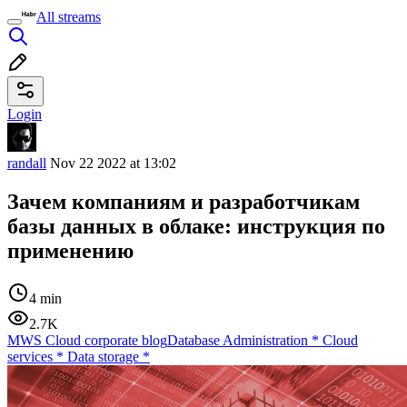
All streams
Login
randall
Nov 22 2022 at 13:02
Зачем компаниям и разработчикам
базы данных в облаке: инструкция по
применению
4 min
2.7K
MWS Cloud corporate blog
Database Administration
*
Cloud
services
*
Data storage
*