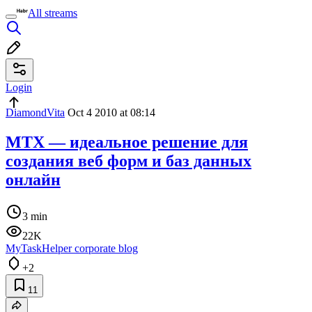
All streams
Login
DiamondVita
Oct 4 2010 at 08:14
МТХ — идеальное решение для
создания веб форм и баз данных
онлайн
3 min
22K
MyTaskHelper corporate blog
+2
11