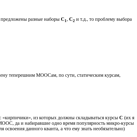
ть предложены разные наборы
С
,
С
и т.д., то проблему выбора
1
2
смену теперешним МООСам, по сути, статическим курсам,
к: «кирпичики», из которых должны складываться курсы
С
(их я
а МООС, да и набиравшие одно время популярность микро-курсы
я освоения данного кванта, а что ему знать необязательно)