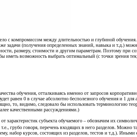
ело с компромиссом между длительностью и глубиной обучения. 
 же задачи (получения определенных знаний, навыка и т.д.) мож
ности, размеру, стоимости и другим параметрам. Поэтому при с
бы иметь возможность выбрать оптимальный (с точки зрения тек
ачества обучения, отталкиваясь именно от запросов корпоративн
дет равен 0 в случае абсолютно бесполезного обучения и 1 для а
ящно, то, видимо, следовало бы использовать терминологию тео
далее качественными рассуждениями.)
к от характеристик субъекта обучаемого – обозначим их символи
 т.е., грубо говоря, перечень входящих в него разделов. Можно
му, набор курсов, состоящих из разделов, тестов и т.д.). Иными