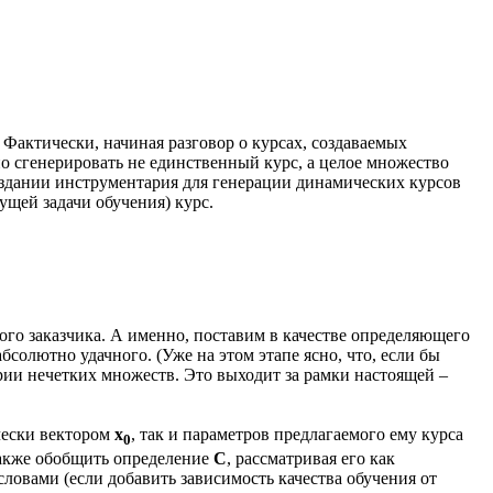
Фактически, начиная разговор о курсах, создаваемых
но сгенерировать не единственный курс, а целое множество
оздании инструментария для генерации динамических курсов
ущей задачи обучения) курс.
ого заказчика. А именно, поставим в качестве определяющего
бсолютно удачного. (Уже на этом этапе ясно, что, если бы
рии нечетких множеств. Это выходит за рамки настоящей –
чески вектором
х
, так и параметров предлагаемого ему курса
0
 также обобщить определение
С
, рассматривая его как
 словами (если добавить зависимость качества обучения от