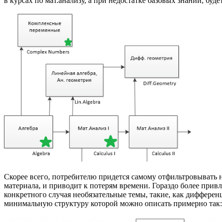
в курсах по мат.анализу, а при недостатке базовых знаний, бу
Скорее всего, потребителю придется самому отфильтровывать 
материала, и приводит к потерям времени. Гораздо более прив
конкретного случая необязательные темы, такие, как дифферен
минимальную структуру которой можно описать примерно так: