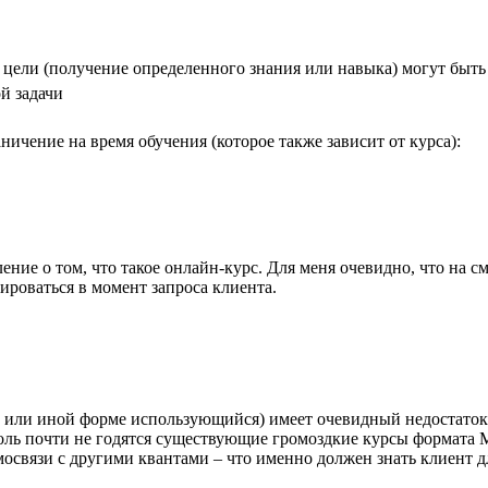
е цели (получение определенного знания или навыка) могут бы
й задачи
ичение на время обучения (которое также зависит от курса):
ние о том, что такое онлайн-курс. Для меня очевидно, что на 
ироваться в момент запроса клиента.
ой или иной форме использующийся) имеет очевидный недостато
у роль почти не годятся существующие громоздкие курсы формат
мосвязи с другими квантами – что именно должен знать клиент дл