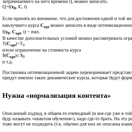
затрачиваемого на него времени t), можно записать:
Q=f(
x
,
C
, t)
0
Если принять во внимание, что для достижения одной и той ж
наилучшего курса
C
можно записать в виде оптимизационно
opt
f(
x
,
C
, t) ~ max.
0
opt
В качестве дополнительных условий можно рассматривать огран
Т(
C
)<T
opt
0
и/или ограничение на стоимость курса
$(
C
)≤ $
opt
0
и т.д.
Постановка оптимизационной задачи переворачивает представле
придут именно такие динамические курсы, которые будут форм
Нужна «нормализация контента»
Описанный подход, в общем-то очевидный (и кое-где уже в т
буду называть «квантом обучения»), надо где-то брать. На эт
тоже могут не подходить (т.к. обычно для них не описаны взаи