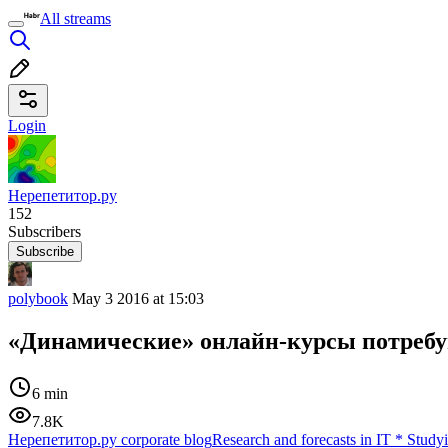
All streams
Login
Нерепетитор.ру
152
Subscribers
Subscribe
polybook
May 3 2016 at 15:03
«Динамические» онлайн-курсы потребу
6 min
7.8K
Нерепетитор.ру corporate blog
Research and forecasts in IT
*
Studyi