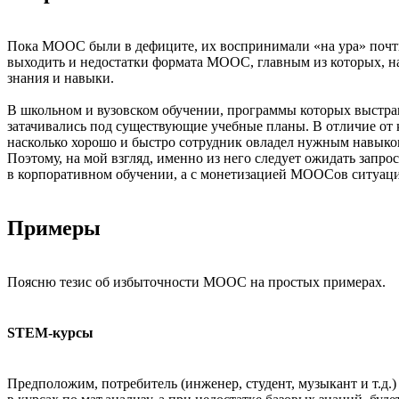
Пока МООС были в дефиците, их воспринимали «на ура» почти 
выходить и недостатки формата МООС, главным из которых, на 
знания и навыки.
В школьном и вузовском обучении, программы которых выстра
затачивались под существующие учебные планы. В отличие от ко
насколько хорошо и быстро сотрудник овладел нужным навыком)
Поэтому, на мой взгляд, именно из него следует ожидать запр
в корпоративном обучении, а с монетизацией МООСов ситуация,
Примеры
Поясню тезис об избыточности МООС на простых примерах.
STEM-курсы
Предположим, потребитель (инженер, студент, музыкант и т.д.