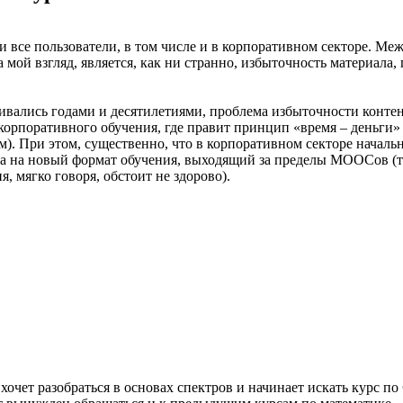
все пользователи, в том числе и в корпоративном секторе. Меж
мой взгляд, является, как ни странно, избыточность материала
ивались годами и десятилетиями, проблема избыточности контен
рпоративного обучения, где правит принцип «время – деньги» и 
. При этом, существенно, что в корпоративном секторе начальны
оса на новый формат обучения, выходящий за пределы МООСов (т
 мягко говоря, обстоит не здорово).
) хочет разобраться в основах спектров и начинает искать курс