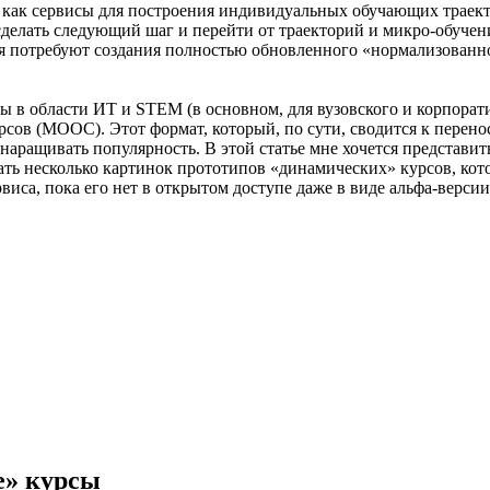
 как сервисы для построения индивидуальных обучающих траект
 сделать следующий шаг и перейти от траекторий и микро-обучен
я потребуют создания полностью обновленного «нормализованног
 в области ИТ и STEM (в основном, для вузовского и корпорати
ов (МООС). Этот формат, который, по сути, сводится к перенос
 наращивать популярность. В этой статье мне хочется представ
ть несколько картинок прототипов «динамических» курсов, кото
виса, пока его нет в открытом доступе даже в виде альфа-версии
е» курсы