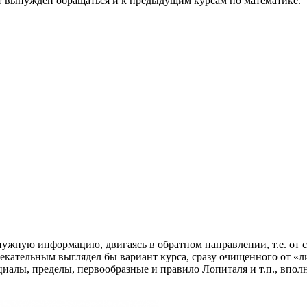
дет вынужден обращаться и к предыдущим курсам по математике.
нужную информацию, двигаясь в обратном направлении, т.е. от 
лекательным выглядел бы вариант курса, сразу очищенного от «
циалы, пределы, первообразные и правило Лопиталя и т.п., впол